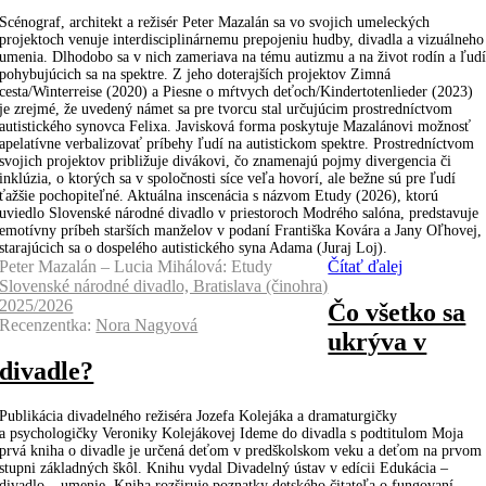
Scénograf, architekt a režisér Peter Mazalán sa vo svojich umeleckých
projektoch venuje interdisciplinárnemu prepojeniu hudby, divadla a vizuálneho
umenia. Dlhodobo sa v nich zameriava na tému autizmu a na život rodín a ľud
pohybujúcich sa na spektre. Z jeho doterajších projektov Zimná
cesta/Winterreise (2020) a Piesne o mŕtvych deťoch/Kindertotenlieder (2023)
je zrejmé, že uvedený námet sa pre tvorcu stal určujúcim prostredníctvom
autistického synovca Felixa. Javisková forma poskytuje Mazalánovi možnosť
apelatívne verbalizovať príbehy ľudí na autistickom spektre. Prostredníctvom
svojich projektov približuje divákovi, čo znamenajú pojmy divergencia či
inklúzia, o ktorých sa v spoločnosti síce veľa hovorí, ale bežne sú pre ľudí
ťažšie pochopiteľné. Aktuálna inscenácia s názvom Etudy (2026), ktorú
uviedlo Slovenské národné divadlo v priestoroch Modrého salóna, predstavuje
emotívny príbeh starších manželov v podaní Františka Kovára a Jany Oľhovej,
starajúcich sa o dospelého autistického syna Adama (Juraj Loj).
Peter Mazalán – Lucia Mihálová: Etudy
Čítať ďalej
Slovenské národné divadlo, Bratislava (činohra)
2025/2026
Čo všetko sa
Recenzentka:
Nora Nagyová
ukrýva v
divadle?
Publikácia divadelného režiséra Jozefa Kolejáka a dramaturgičky
a psychologičky Veroniky Kolejákovej Ideme do divadla s podtitulom Moja
prvá kniha o divadle je určená deťom v predškolskom veku a deťom na prvom
stupni základných škôl. Knihu vydal Divadelný ústav v edícii Edukácia –
divadlo – umenie. Kniha rozširuje poznatky detského čitateľa o fungovaní