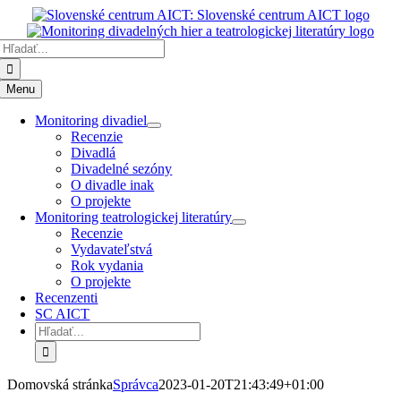
Preskočiť
k
Hľadať:
obsahu
Menu
Monitoring divadiel
Recenzie
Divadlá
Divadelné sezóny
O divadle inak
O projekte
Monitoring teatrologickej literatúry
Recenzie
Vydavateľstvá
Rok vydania
O projekte
Recenzenti
SC AICT
Hľadať:
Domovská stránka
Správca
2023-01-20T21:43:49+01:00