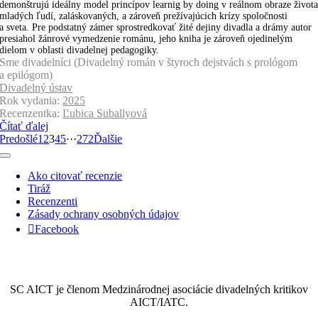
demonštrujú ideálny model princípov learnig by doing v reálnom obraze život
mladých ľudí, zaláskovaných, a zároveň prežívajúcich krízy spoločnosti
a sveta. Pre podstatný zámer sprostredkovať žité dejiny divadla a drámy autor
presiahol žánrové vymedzenie románu, jeho kniha je zároveň ojedinelým
dielom v oblasti divadelnej pedagogiky.
Sme divadelníci (Divadelný román v štyroch dejstvách s prológom
a epilógom)
Divadelný ústav
Rok vydania:
2025
Recenzentka:
Ľubica Suballyová
Čítať ďalej
Predošlé
1
2
3
4
5
···
272
Ďalšie
Toggle
Navigation
Ako citovať recenzie
Tiráž
Recenzenti
Zásady ochrany osobných údajov
Facebook
SC AICT je členom Medzinárodnej asociácie divadelných kritikov
AICT/IATC.