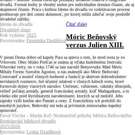
divadla. Formát knihy je vhodný nielen pre individuálne domáce čítanie, ale aj
skupinové čítanie. Práca s knihou Ideme do divadla vo vzdelávacom procese
predstavuje pre deti cennú skúsenosť, pri ktorej môžu zdieľať svoje predošlé
divadelné zážitky.
Ideme do divadla
Čítať ďalej
Divadelný ústav
Rok vydania:
2025
Móric Beňovský
Recenzentka:
Dominika Dudášová
verzus Julien XIII.
V piesni Doma dobre od kapely Para sa spieva o tom, že stred sveta je vo
Vrbovom. Obec blízko Piešťan je známa aj vďaka hudobnému festivalu
Vrbovské vetry, no v roku 1746 sa tam narodil Benyovszky Máté Móric
Mihály Ferenc Szerafin Ágoston, u nás známejší ako Móric Beňovský.
Cestovateľ a nositeľ rôznych hodností a funkcií je aktérom dobrodružstiev
nevídaných rozmerov, bol účastný udalostí v rôznych kútoch sveta, ktoré
formovali dejiny viacerých národov. Utečenec, vzbúrenec, rakúsky dôstojník,
veliteľ poľskej armády, generál francúzskej armády, kráľ Madagaskaru, a to
všetko ešte pred štyridsiatymi narodeninami, ktorých sa už nedožil. Jeho
zápisky vyšli knižne ako Pamäti a cesty. Z francúzštiny ich preložili do
mnohých jazykov, Beňovský má teda aj prívlastok mimoriadne úspešný
spisovateľ.
Pavol Viecha – Martin Krč: Neskutočné príbehy Mórica Beňovského
Bratislavské bábkové divadlo
2025/2026
Recenzentka:
Lenka Dzadíková