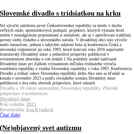
Slovenské divadlo s tridsiatkou na krku
Sté výročie založenia prvej Československej republiky sa nieslo v duchu
veľkých osláv, spomienkových podujatí, projektov, ktorých význam tkvel
nielen v nostalgickom pripomínaní si minulosti, ale aj v upevňovaní tradičnej
pevnej väzby českého a slovenského národa. V divadelnej obci toto výročie
znelo intenzívne, jednou z takýchto udalostí bola aj konferencia Česká a
slovenská vzájomnosť po roku 1993, ktorú koncom roka 2016 usporiadal
bratislavský Divadelný ústav a jednotlivé príspevky publikoval v
rovnomennom zborníku o rok neskôr.1 Na podobný model nadviazal
Divadelný ústav pri ďalšom významnom míľníku tridsiateho výročia
rozdelenia republiky a vzniku Slovenskej republiky v roku 1993. Konferencia
Divadlo a tridsať rokov Slovenskej republiky alebo Ako sme sa hľadali sa
konala v novembri 2023 a podľa rovnakého scenára Divadelný ústav
publikoval o dva roky zborník príspevkov, ktoré odzneli.
Divadlo a 30 rokov samostatnej Slovenskej republiky. Zborník
príspevkov z konferencie.
Divadelný ústav
Rok vydania:
2025
Recenzentka:
Eva Kyselová
Čítať ďalej
(Ne)objavený svet autizmu