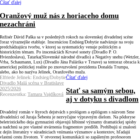
Čítať ďalej
Oranžový muž nás z horiaceho domu
nezachráni
Režisér Dávid Paška sa v posledných rokoch na slovenskej divadelnej scéne
čoraz výraznejšie etabluje. Inscenáciou Endsieg/Dobytie nadväzuje na svoju
predchádzajúcu tvorbu, v ktorej sa systematicky venuje politickým a
historickým témam. Po inscenáciách Krvavé sonety (Divadlo P. O.
Hviezdoslava), Tatarka(Slovenské národné divadlo) a Negatívy snehu (Wetzler,
Vrba, Schaumann, Lux) (Divadlo Jána Palárika v Trnave) sa tentoraz obracia k
americkej politickej realite po znovuzvolení prezidenta Donalda Trumpa,
alebo, ako ho nazýva Jelinek, Oranžového muža.
Elfriede Jelinek: Endsieg/Dobytie
Čítať ďalej
Divadlo Malá scéna v Bratislave
2025/2026
Stať sa samým sebou,
Recenzentka:
Tamara Vajdíková
aj v dotyku s divadlom
Divadelný román v štyroch dejstvách s prológom a epilógom s názvom Sme
divadelníci od Juraja Šebestu je nezvyčajne výpravným dielom. Na pôdoryse
beletristického deja gymnazisti objavujú hlbinné významy dramatickej spisby
a nadchnú sa pre vlastné stvárnenia fragmentov predlôh. Prehlbujú si znalosti
z dejín literatúry v súradniciach vnímania významov a kontextov, hľadajú
vlastnú cestu životom. V otvorenej komunikácii so zapáleným profesorom