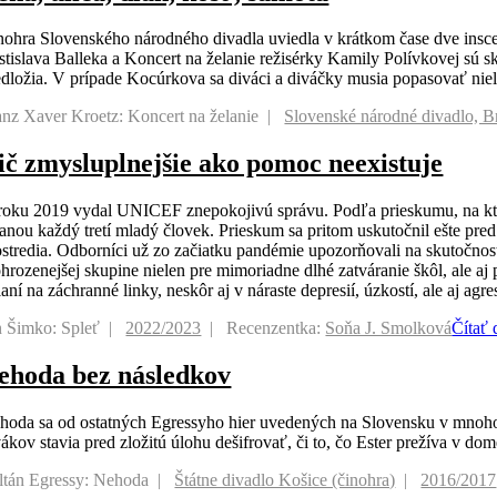
nohra Slovenského národného divadla uviedla v krátkom čase dve inscen
stislava Balleka a Koncert na želanie režisérky Kamily Polívkovej sú s
edložia. V prípade Kocúrkova sa diváci a diváčky musia popasovať niel
anz Xaver Kroetz: Koncert na želanie
Slovenské národné divadlo, Br
ič zmysluplnejšie ako pomoc neexistuje
roku 2019 vydal UNICEF znepokojivú správu. Podľa prieskumu, na ktorom 
kanou každý tretí mladý človek. Prieskum sa pritom uskutočnil ešte pr
ostredia. Odborníci už zo začiatku pandémie upozorňovali na skutočnos
ohrozenejšej skupine nielen pre mimoriadne dlhé zatváranie škôl, ale 
aní na záchranné linky, neskôr aj v náraste depresií, úzkostí, ale aj agres
n Šimko: Spleť
2022/2023
Recenzentka:
Soňa J. Smolková
Čítať 
ehoda bez následkov
hoda sa od ostatných Egressyho hier uvedených na Slovensku v mnohom lí
vákov stavia pred zložitú úlohu dešifrovať, či to, čo Ester prežíva v do
ltán Egressy: Nehoda
Štátne divadlo Košice (činohra)
2016/2017