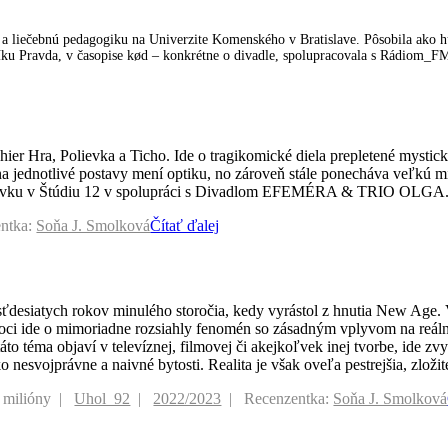
a liečebnú pedagogiku na Univerzite Komenského v Bratislave. Pôsobila ako h
ku Pravda, v časopise kød – konkrétne o divadle, spolupracovala s Rádiom_F
ier Hra, Polievka a Ticho. Ide o tragikomické diela prepletené mystick
a jednotlivé postavy mení optiku, no zároveň stále ponecháva veľkú mi
Polievku v Štúdiu 12 v spolupráci s Divadlom EFEMÉRA & TRIO OLGA
ntka:
Soňa J. Smolková
Čítať ďalej
šesťdesiatych rokov minulého storočia, kedy vyrástol z hnutia New Age
Hoci ide o mimoriadne rozsiahly fenomén so zásadným vplyvom na reáln
téma objaví v televíznej, filmovej či akejkoľvek inej tvorbe, ide zvyča
o nesvojprávne a naivné bytosti. Realita je však oveľa pestrejšia, zložite
 milióny
Uhol_92
2022/2023
Recenzentka:
Soňa J. Smolková