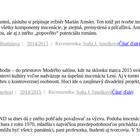
ú, zásluhu si pripisuje režisér Marián Amsler. Ten totiž pri tvorbe ins
ja všetky komponenty inscenácie, je zrejmá, premyslená a príťažlivá. A
kou, ale aj z istého „popového“ potenciálu románu.
Bratislava
2014/2015
Recenzentka:
Soňa J. Smolková
Čítať ďale
hodie – do priestorov Modrého salónu, kde na sklonku marca 2015 uvie
ovi kultúry voľne nadväzuje na úspešnú inscenáciu Leni. Aj v tomto 
 hru o kontroverznej osobnosti. Hoci ide o zaujímavý divadelný projek
inohra)
2014/2015
Recenzentka:
Soňa J. Smolková
Čítať ďalej
ND sa dnes dá z istého pohľadu považovať za výzvu. Podoba inscenáci
hara z roku 1970, mladšia s najväčšou pravdepodobnosťou prichádza z 
môžu byť všetci: pamätníci, pani profesorka, študenti aj tvorcovia. V 