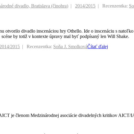
árodné divadlo, Bratislava (činohra)
2014/2015
Recenzentka:
So
ónu otvorilo divadlo inscenáciou hry Othello. Ide o inscenáciu s natoľ
scéne by totiž v kontexte úpravy mal byť podpísaný len Will Shake.
2014/2015
Recenzentka:
Soňa J. Smolková
Čítať ďalej
ICT je členom Medzinárodnej asociácie divadelných kritikov AICT/