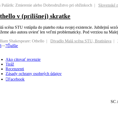
n Palárik: Zmierenie alebo Dobrodružstvo pri obžinkoch
Slovenské n
thello v (prílišnej) skratke
lá scéna STU vstúpila do piateho roka svojej existencie. Jubilejnú sez
žeme ako autora uviesť len veľmi problematicky. Pod verziou na Malej 
lliam Shakespeare: Othello
Divadlo Malá scéna STU, Bratislava
3
···
7
Ďalšie
oggle
avigation
Ako citovať recenzie
Tiráž
Recenzenti
Zásady ochrany osobných údajov
Facebook
SC A