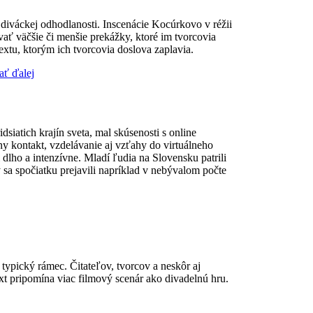
diváckej odhodlanosti. Inscenácie Kocúrkovo v réžii
vať väčšie či menšie prekážky, ktoré im tvorcovia
xtu, ktorým ich tvorcovia doslova zaplavia.
ať ďalej
iatich krajín sveta, mal skúsenosti s online
y kontakt, vzdelávanie aj vzťahy do virtuálneho
dlho a intenzívne. Mladí ľudia na Slovensku patrili
 sa spočiatku prejavili napríklad v nebývalom počte
typický rámec. Čitateľov, tvorcov a neskôr aj
text pripomína viac filmový scenár ako divadelnú hru.