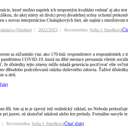
ácie, ktoré možno napriek ich nesporným kvalitám vnímať aj ako test 
kúškou, do akej miery sú diváci prvej divadelnej scény ochotní prekoná
en s novou interpretáciou Chalupkových hier, ale najmä s množstvom te
atislava (činohra)
2022/2023
Recenzentka:
Soňa J. Smolková
Čít
sa zúčastnilo viac ako 170-tisíc respondentov a respondentiek z trids
ed pandémiou COVID-19, ktorá na dlhé mesiace presunula všetok sociáln
ť, že dôsledky tejto zmeny môže mladá generácia pociťovať ešte veľmi 
aj pre dlhodobo podceňovanú otázku duševného zdravia. Ťaživé dôsledky
ie u detí.
ďalej
ši. Iste aj tu je zjavný istý realistický základ, no Nehoda prekračuje 
me pri jazere, sú skutočné udalosti alebo len preludy. Formálne navyše 
Recenzentka:
Soňa J. Smolková
Čítať ďalej