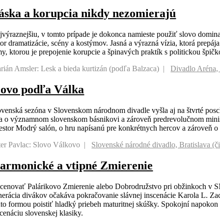
áska a korupcia nikdy nezomierajú
jvýraznejšiu, v tomto prípade je dokonca namieste použiť slovo dominantn
tor dramatizácie, scény a kostýmov. Jasná a výrazná vízia, ktorá prepá
my, ktorou je prepojenie korupcie a špinavých praktík s politickou špič
rián Amsler: Lesk a bieda kurtizán (podľa Balzaca)
Divadlo Aréna, 
lovo podľa Válka
ovenská sezóna v Slovenskom národnom divadle vyšla aj na štvrté posc
a o významnom slovenskom básnikovi a zároveň predrevolučnom ministr
iestor Modrý salón, o hru napísanú pre konkrétnych hercov a zároveň o
ter Pavlac: Slovo Válkovo
Slovenské národné divadlo, Bratislava (č
armonické a vtipné Zmierenie
scenovať Palárikovo Zmierenie alebo Dobrodružstvo pri obžinkoch v S
nerácia divákov očakáva pokračovanie slávnej inscenácie Karola L. Zac
uto formou poistiť hladký priebeh maturitnej skúšky. Spokojní napokon 
scenáciu slovenskej klasiky.