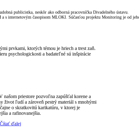
udobná publicistka, neskôr ako odborná pracovníčka Divadelného ústavu.
M a s internetovým časopisom MLOKI. Súčasťou projektu Monitoring je od jeh
ými prvkami, ktorých témou je hriech a trest zaň.
eru psychologickosti a badateľné sú inšpirácie
.
. V našom priestore pozvoľna zapúšťal korene a
y život ľudí a zároveň pestrý materiál s mnohými
jne o skratkovitú karikatúru, v ktorej je
jšia a rafinovanejšia.
Čítať ďalej