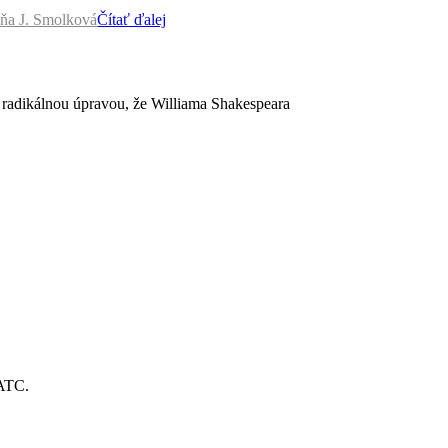
ňa J. Smolková
Čítať ďalej
ko radikálnou úpravou, že Williama Shakespeara
IATC.