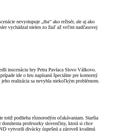
cenácie nevystupuje „iba“ ako režisér, ale aj ako
msler vychádzal nielen zo žiaľ až veľmi nadčasovej
j
dli inscenáciu hry Petra Pavlaca Slovo Válkovo.
prípade ide o hru napísanú špeciálne pre komorný
t, jeho realizácia sa nevyhla niekoľkým problémom.
e totiž podlieha rôznorodým očakávaniam. Staršia
donútenia profesorky slovenčiny, ktorá si chce
SND vytvorili divácky úspešnú a zároveň kvalitnú