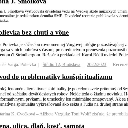
oňa J. Smolková
a J. Smolková vyštudovala divadelnú vedu na Vysokej škole múzických umení 
entálne je redaktorkou denníka SME. Divadelné recenzie publikovala v denní
iatku.
olievka bez chuti a vône
a Polievka je súčasťou rovnomennej Vargovej trilógie pozostávajúcej z h
rga sa v nich pohráva s časom, prostredníctvom prenesenia pozornosti n
senom či Strindbergom. Režisér a prekladateľ Karol Rédli uviedol 
más Varga: Polievka
Štúdio 12, Bratislava
2022/2023
Recenze
vod do problematiky konšpiritualizmu
roký fenomén alternatívnej spirituality je po celom svete prítomný od 
jnel od začiatku deväťdesiatych rokov. Nejde teda o žiadnu novinku. 
rformatívnymi prvkami, je umelecky len minimálne zmapovaný. Ak sa táto 
ernatívna spiritualita vykresľovaná ako sekta a ľudia na druhej strane ak
tarína K. Cvečková – Alžbeta Vrzgula: Toni Wolff zisťuje, že prerobila
ena, ulica, dlaň, kosť, samota