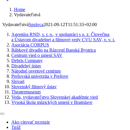
Home
Vydavateľstvá
Vydavateľstvá
Správca
2021-09-12T11:51:33+02:00
Agentúra RND, s. r. o., v spolupráci s o. z. Človečina
a Ústavom divadelnej a filmovej vedy CVU SAV, v. v. i.
Asociácia CORPUS
Bábkové divadlo na Rázcestí Banská Bystrica
Centrum vied o umení SAV
Debris Company
Divadelný ústav
Národné osvetové centrum
Prešovská univerzita v Prešove
Slovart
Slovenský filmový ústav
Theatermuseum
Veda, vydavateľstvo Slovenskej akadémie vied
Vysoká škola múzických umení v Bratislave
Toggle
Navigation
Ako citovať recenzie
Tiráž