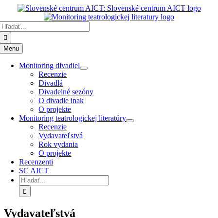
Preskočiť
k
Hľadať:
obsahu
Menu
Monitoring divadiel
Recenzie
Divadlá
Divadelné sezóny
O divadle inak
O projekte
Monitoring teatrologickej literatúry
Recenzie
Vydavateľstvá
Rok vydania
O projekte
Recenzenti
SC AICT
Hľadať:
Vydavateľstvá