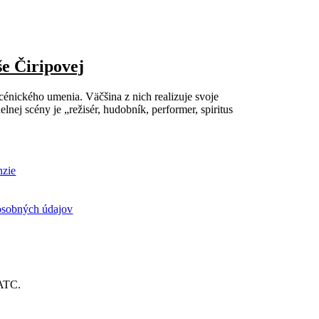
e Čiripovej
cénického umenia. Väčšina z nich realizuje svoje
lnej scény je „režisér, hudobník, performer, spiritus
nzie
osobných údajov
IATC.