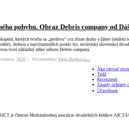
čného pohybu. Obraz Debris company od Dáš
upení, ktorých tvorba sa „prelieva“ cez rôzne druhy a žánre (nielen) s
ltúry. Jednou z najvýraznejších postáv tzv. nezávislej slovenskej divade
vou tvorí základný pilier súboru Debris company.
vydania:
2020
Recenzentka:
Viera Bartková
Toggle
Navigation
Ako citovať rece
Tiráž
Recenzenti
Zásady ochrany 
Facebook
ICT je členom Medzinárodnej asociácie divadelných kritikov AICT/