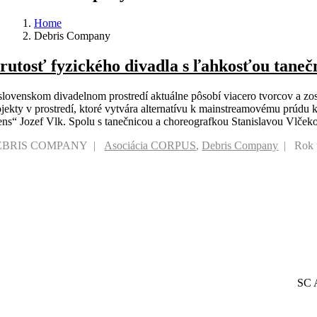
Home
Debris Company
rutosť fyzického divadla s ľahkosťou tane
slovenskom divadelnom prostredí aktuálne pôsobí viacero tvorcov a zosk
ojekty v prostredí, ktoré vytvára alternatívu k mainstreamovému prúdu ku
ens“ Jozef Vlk. Spolu s tanečnicou a choreografkou Stanislavou Vlčeko
EBRIS COMPANY
Asociácia CORPUS
,
Debris Company
Rok 
SC A