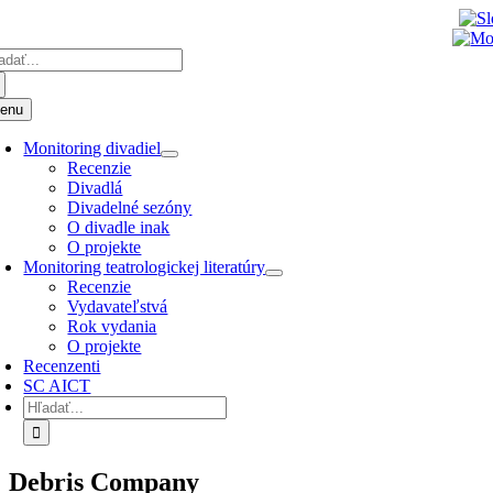
Preskočiť
k
adať:
obsahu
enu
Monitoring divadiel
Recenzie
Divadlá
Divadelné sezóny
O divadle inak
O projekte
Monitoring teatrologickej literatúry
Recenzie
Vydavateľstvá
Rok vydania
O projekte
Recenzenti
SC AICT
Hľadať:
Debris Company