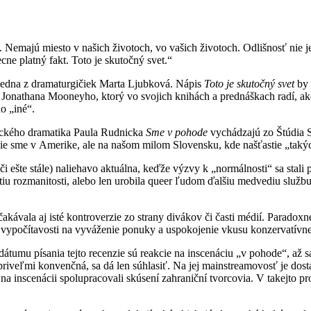
ajú miesto v našich životoch, vo vašich životoch. Odlišnosť nie je no
ne platný fakt. Toto je skutočný svet.“
edna z dramaturgičiek Marta Ljubková. Nápis
Toto je skutočný svet
by 
Jonathana Mooneyho, ktorý vo svojich knihách a prednáškach radí, ako
o „iné“.
erického dramatika Paula Rudnicka
Sme v pohode
vychádzajú zo Štúdia S
 nie sme v Amerike, ale na našom milom Slovensku, kde našťastie „tak
 ešte stále) naliehavo aktuálna, keďže výzvy k „normálnosti“ sa stali 
jatiu rozmanitosti, alebo len urobila queer ľudom ďalšiu medvediu služb
akávala aj isté kontroverzie zo strany divákov či časti médií. Paradoxn
tej vypočítavosti na vyváženie ponuky a uspokojenie vkusu konzervatívn
dátumu písania tejto recenzie sú reakcie na inscenáciu „v pohode“, až
až priveľmi konvenčná, sa dá len súhlasiť. Na jej mainstreamovosť je d
 inscenácii spolupracovali skúsení zahraniční tvorcovia. V takejto p