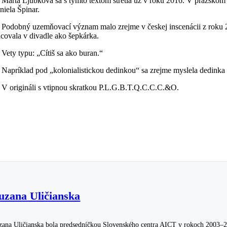
Marta Ljubková sa s týmto textom stretla už v roku 2016. V pražskom
niela Špinar.
Podobný uzemňovací význam malo zrejme v českej inscenácii z roku 2
acovala v divadle ako šepkárka.
Vety typu: „Cítiš sa ako buran.“
Napríklad pod „kolonialistickou dedinkou“ sa zrejme myslela dedinka s
V origináli s vtipnou skratkou P.L.G.B.T.Q.C.C.C.&O.
uzana Uličianska
zana Uličianska bola predsedníčkou Slovenského centra AICT v rokoch 2003–2