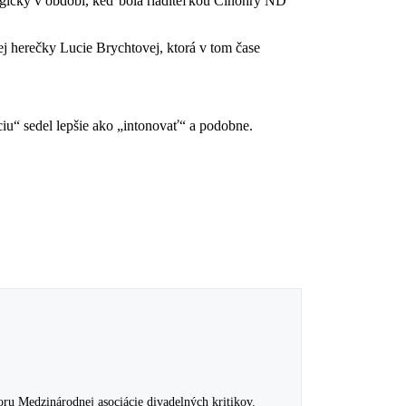
rgičky v období, keď bola riaditeľkou Činohry ND
 herečky Lucie Brychtovej, ktorá v tom čase
ciu“ sedel lepšie ako „intonovať“ a podobne.
u Medzinárodnej asociácie divadelných kritikov.