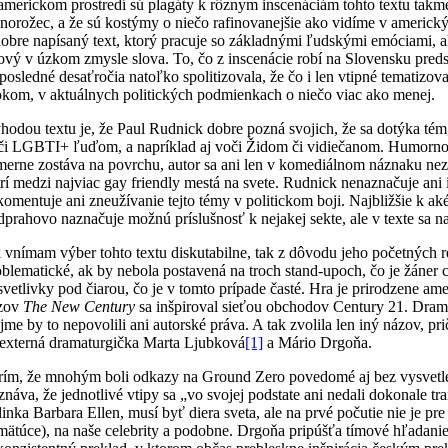
americkom prostredí sú plagáty k rôznym inscenáciám tohto textu takme
dnorožec, a že sú kostýmy o niečo rafinovanejšie ako vidíme v americký
dobre napísaný text, ktorý pracuje so základnými ľudskými emóciami, ak
tový v úzkom zmysle slova. To, čo z inscenácie robí na Slovensku preds
 posledné desaťročia natoľko spolitizovala, že čo i len vtipné tematiz
okom, v aktuálnych politických podmienkach o niečo viac ako menej.
hodou textu je, že Paul Rudnick dobre pozná svojich, že sa dotýka té
či LGBTI+ ľuďom, a napríklad aj voči Židom či vidiečanom. Humornou, 
merne zostáva na povrchu, autor sa ani len v komediálnom náznaku nezao
trí medzi najviac gay friendly mestá na svete. Rudnick nenaznačuje ani
komentuje ani zneužívanie tejto témy v politickom boji. Najbližšie k 
dprahovo naznačuje možnú príslušnosť k nejakej sekte, ale v texte sa na
 vnímam výber tohto textu diskutabilne, tak z dôvodu jeho početných re
oblematické, ak by nebola postavená na troch stand-upoch, čo je žáner 
svetlivky pod čiarou, čo je v tomto prípade časté. Hra je prirodzene 
zov
The New Century
sa inšpiroval sieťou obchodov Century 21. Dramat
ejme by to nepovolili ani autorské práva. A tak zvolila len iný názov, p
 externá dramaturgička Marta Ljubková
[1]
a Mário Drgoňa.
rím, že mnohým boli odkazy na Ground Zero povedomé aj bez vysvetlení, 
iznáva, že jednotlivé vtipy sa „vo svojej podstate ani nedali dokonale
inka Barbara Ellen, musí byť diera sveta, ale na prvé počutie nie je pre
 mätúce), na naše celebrity a podobne. Drgoňa pripúšťa tímové hľadanie