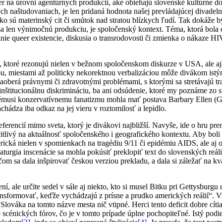
r na úrovni agentúrnych produkcií, aké obiehajú slovenské kultúrne d
ch naštudovaniach, je len pridaná hodnota našej prevládajúcej divadeln
o sú materinský cit či smútok nad stratou blízkych ľudí. Tak dokáže b
a len výnimočnú produkciu, je spoločenský kontext. Téma, ktorá bola c
ovanie queer existencie, diskusia o transrodovosti či zmienka o nákaze
m, ktoré rezonujú nielen v bežnom spoločenskom diskurze v USA, ale a
miestami až politicky nekorektnou verbalizáciou môže divákom istým 
berá právnymi či zdravotnými problémami, s ktorými sa stretávajú tran
 inštitucionálnu diskrimináciu, ba ani odsúdenie, ktoré my poznáme zo 
akémusi konzervatívnemu fanatizmu mohla mať postava Barbary Ellen (Ga
chádza iba odkaz na jej vieru v roztomilosť a lepidlo.
ferencií mimo sveta, ktorý je divákovi najbližší. Navyše, ide o hru pr
citlivý na aktuálnosť spoločenského i geografického kontextu. Aby boli
americká nielen v spomienkach na tragédiu 9/11 či epidémiu AIDS, ale 
urgia inscenácie sa mohla pokúsiť preklopiť text do slovenských reálií
ričom sa dala inšpirovať českou verziou prekladu, a dala si záležať na 
ale určite sedel v sále aj niekto, kto si musel Bitku pri Gettysburgu
 transformovať, keďže vychádzajú z prísne a prudko amerických reálií“. 
 Slováka na tomto názve mesta nič vtipné. Herci tento deficit dobre cítia
 scénických fórov, čo je v tomto prípade úplne pochopiteľné. Istý pod