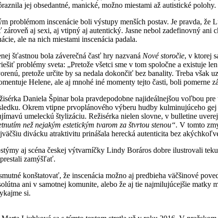
ôraznila jej obsedantné, manické, možno miestami až autistické polohy.
tým problémom inscenácie boli výstupy menších postav. Je pravda, že Lu
ť zároveň aj sexi, aj vtipný aj autentický. Jasne nebol zadefinovný a
uácie, ale na nich miestami inscenácia padala.
nej šťastnou bola záverečná časť hry nazvaná
Nové storočie
, v ktorej
riešiť problémy sveta: „Pretože všetci sme v tom spoločne a existuje le
vorenú, pretože určite by sa nedala dokončiť bez banality. Treba však
omentuje Helene, ale aj mnohé iné momenty tejto časti, boli pomerne z
žisérka Daniela Špinar bola pravdepodobne najideálnejšou voľbou pre te
sledku. Okrem vtipne prvoplánového výberu hudby kulminujúceho g
ujímavú umeleckú štylizáciu. Režisérka nielen slovne, v bulletine uver
retnutím než nejakým estetickým tvarom za štvrtou stenou“.
V tomto zmys
jväčšiu divácku atraktivitu prinášala herecká autenticita bez akýchkoľv
stýmy aj scéna českej výtvarníčky Lindy Boráros dobre ilustrovali te
 prestali zamýšľať.
 smutné konštatovať, že inscenácia možno aj predbieha väčšinové povedom
solútna ani v samotnej komunite, alebo že aj tie najmilujúcejšie matky
ykajme si.