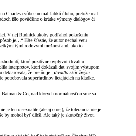
Pána Charlesa vôbec nemal ľahkú úlohu, pretože mal
adoch išlo poväčšine o krátke výmeny dialógov či
odnici. V nej Rudnick akoby podľahol pokušeniu
spôsob je…“ Ešte šťastie, že autor nechal vetu
 všetkými tými rodovými možnosťami, ako to
zhodnutí, ktoré pozitívne ovplyvnili kvalitu
lila interpretov, ktorí dokázali dať svojím výstupom
u deklarovala, že pre ňu je
„divadlo skôr živým
e potrebovala superhrdinov lietajúcich na kladke.
typu Batman & Co, nad ktorých normálnosťou sme sa
 len o sexualite (ale aj o nej), že tolerancia nie je
e by mohol byť dlhší. Ale taký je skutočný život.