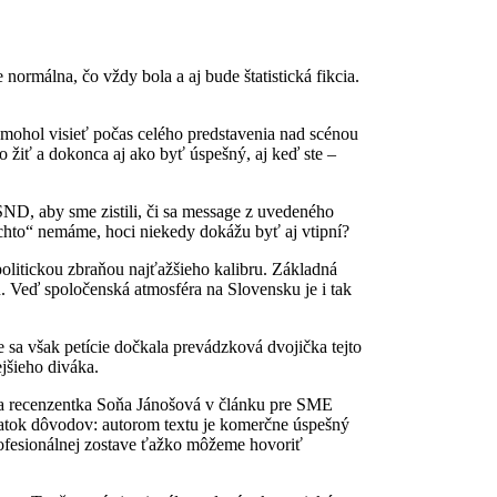
rmálna, čo vždy bola a aj bude štatistická fikcia.
mohol visieť počas celého predstavenia nad scénou
 žiť a dokonca aj ako byť úspešný, aj keď ste –
ND, aby sme zistili, či sa message z uvedeného
ýchto“ nemáme, hoci niekedy dokážu byť aj vtipní?
politickou zbraňou najťažšieho kalibru. Základná
u. Veď spoločenská atmosféra na Slovensku je i tak
e sa však petície dočkala prevádzková dvojička tejto
ejšieho diváka.
 sa recenzentka Soňa Jánošová v článku pre SME
ostatok dôvodov: autorom textu je komerčne úspešný
rofesionálnej zostave ťažko môžeme hovoriť