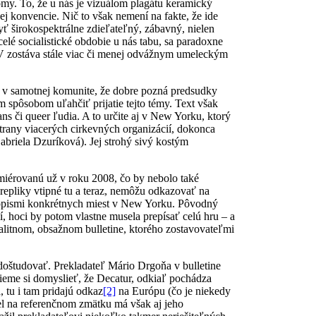
omy. To, že u nás je vizuálom plagátu keramický
ej konvencie. Nič to však nemení na fakte, že ide
yť širokospektrálne zdieľateľný, zábavný, nielen
elé socialistické obdobie u nás tabu, sa paradoxne
 HIV zostáva stále viac či menej odvážnym umeleckým
j v samotnej komunite, že dobre pozná predsudky
spôsobom uľahčiť prijatie tejto témy. Text však
s či queer ľudia. A to určite aj v New Yorku, ktorý
strany viacerých cirkevných organizácií, dokonca
briela Dzuríková). Jej strohý sivý kostým
emiérovanú už v roku 2008, čo by nebolo také
 repliky vtipné tu a teraz, nemôžu odkazovať na
aj opismi konkrétnych miest v New Yorku. Pôvodný
, hoci by potom vlastne musela prepísať celú hru – a
kvalitnom, obsažnom bulletine, ktorého zostavovateľmi
 doštudovať. Prekladateľ Mário Drgoňa v bulletine
Vieme si domyslieť, že Decatur, odkiaľ pochádza
, tu i tam pridajú odkaz
[2]
na Európu (čo je niekedy
iel na referenčnom zmätku má však aj jeho