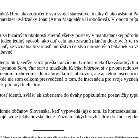
káš Herc ako zotročený syn svojej starostlivej matky či ako asistent 
ni charakter uvádzačky Joan (Anna Magdaléna Hroboňová). V oboch príp
 sa za bizarných okolností stretnú všetky postavy v manhattanskej pôr
n jeden jediný spôsob, ako dať celú túto zasranú planétu dokopy. A ten 
 uznať, že vizuálna bizarnosť množstva čerstvo narodených bábätiek so
ábavné.
nto titul, keďže sama prešla tranzíciou. Urobila niekoľko zásadných ro
ej hymnou
Som, čím som
z muzikálu
Klietka bláznov,
si v prvom rade zvo
ejnenom rozhovore s dramaturgičkou Ljubkovou, ale aj celou inscenácio
le nie som celkom presvedčená o tom, že inscenácia pre svoje vyzneni
ek pridaných efektov.
kutosť identít, zvlášť ak zoberieme do úvahy popkultúrne postavičky 
ie občanov Slovenska, keď vypovedá (aj) o tom, že homosexualita nie je
 majú svoje ježibabovské tiene. Zoznam takýchto vhľadov do ľudskej duš