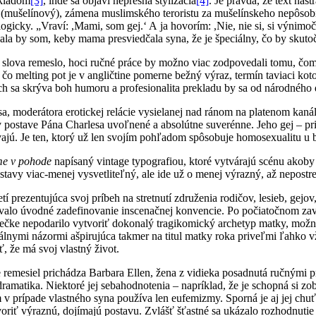
ekladom
[3]
, inde sa objaví nepresná štylizácia
[4]
. Je pravda, že text nas
 (mušelínový), zámena muslimského teroristu za mušelínskeho nepôsob
icky. „Vraví: ,Mami, som gej.‘ A ja hovorím: ,Nie, nie si, si výnimoč
ala by som, keby mama presviedčala syna, že je špeciálny, čo by skuto
e slova remeslo, hoci ručné práce by možno viac zodpovedali tomu, čom
čo melting pot je v angličtine pomerne bežný výraz, termín taviaci koto
loch sa skrýva boh humoru a profesionalita prekladu by sa od národnéh
sa, moderátora erotickej relácie vysielanej nad ránom na platenom kan
postave Pána Charlesa uvoľnené a absolútne suverénne. Jeho gej – pri
vajú. Je ten, ktorý už len svojím pohľadom spôsobuje homosexualitu u 
e v pohode
napísaný vintage typografiou, ktoré vytvárajú scénu akoby
tavy viac-menej vysvetliteľný, ale ide už o menej výrazný, až nepostr
 prezentujúca svoj príbeh na stretnutí združenia rodičov, lesieb, gejov
ívalo úvodné zadefinovanie inscenačnej konvencie. Po počiatočnom za
rečke nepodarilo vytvoriť dokonalý tragikomický archetyp matky, možn
erálnymi názormi ašpirujúca takmer na titul matky roka priveľmi ľahko
, že má svoj vlastný život.
mesiel prichádza Barbara Ellen, žena z vidieka posadnutá ručnými pr
dramatika. Niektoré jej sebahodnotenia – napríklad, že je schopná si zo
om v prípade vlastného syna používa len eufemizmy. Sporná je aj jej c
riť výraznú, dojímajú postavu. Zvlášť šťastné sa ukázalo rozhodnutie s