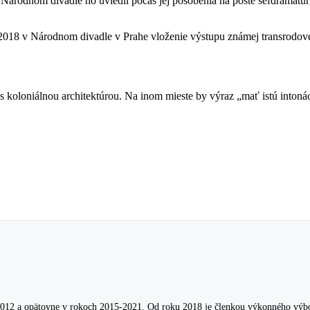
 Národnom divadle ho uviedli počas jej pôsobenia na poste šéfdramatu
018 v Národnom divadle v Prahe vloženie výstupu známej transrodovej
 koloniálnou architektúrou. Na inom mieste by výraz „mať istú intoná
012 a opätovne v rokoch 2015-2021. Od roku 2018 je členkou výkonného výbor