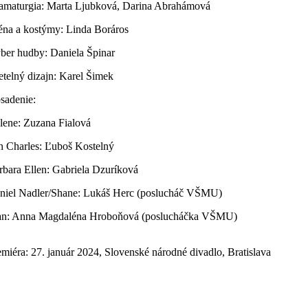
amaturgia: Marta Ljubková, Darina Abrahámová
éna a kostýmy: Linda Boráros
ber hudby: Daniela Špinar
etelný dizajn: Karel Šimek
sadenie:
lene: Zuzana Fialová
n Charles: Ľuboš Kostelný
rbara Ellen: Gabriela Dzuríková
niel Nadler/Shane: Lukáš Herc (poslucháč VŠMU)
an: Anna Magdaléna Hroboňová (poslucháčka VŠMU)
emiéra: 27. január 2024, Slovenské národné divadlo, Bratislava