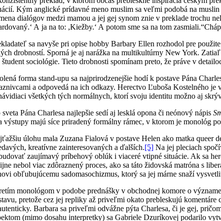
konzistentný preklad, v ktorom občas prebleskne inšpirácia českým pr
tuácií. Kým anglické prídavné meno muslim sa veľmi podobá na muslin
mena dialógov medzi mamou a jej gej synom znie v preklade trochu nelog
tardovaný.‘ A ja na to: ,Kiežby.‘ A potom sme sa na tom zasmiali.“Cháp
ekladateľ sa navyše pri opise hobby Barbary Ellen rozhodol pre použit
lých drobností. Sporná je aj narážka na multikultúrny New York. Zatiaľ 
n študent sociológie. Tieto drobnosti spomínam preto, že práve v detai
olená forma stand-upu sa najprirodzenejšie hodí k postave Pána Charle
iaznivcami a odpovedá na ich odkazy. Herectvo Ľuboša Kostelného je v 
návidiaci všetkých tých normálnych, ktorí svoju identitu možno aj skrý
 sveta Pána Charlesa najlepšie sedí aj lesklá opona či neónový nápis
Sm
a výstupy majú síce priradený formálny rámec, v ktorom je monológ pos
jťažšiu úlohu mala Zuzana Fialová v postave Helen ako matka queer detí
edavých, kreatívne zainteresovaných a ďalších.
[5]
Na jej pleciach spoč
budovať zaujímavý príbehový oblúk i viaceré vtipné situácie. Ak sa he
žijne nebol viac zdôraznený proces, ako sa táto židovská matróna s lib
novi obľubujúcemu sadomasochizmus, ktorý sa jej márne snaží vysvetliť
tretím monológom v podobe prednášky v obchodnej komore o význame re
stavu, pretože cez jej repliky až priveľmi okato prebleskujú komentáre 
autenticky. Barbara sa priveľmi odvážne pýta Charlesa, či je gej, prič
pektom (mimo dosahu interpretky) sa Gabriele Dzuríkovej podarilo vytvo