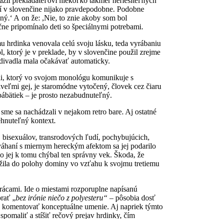
tražil prekladateľovi niekoľko takmer neriešiteľných
í v slovenčine nijako pravdepodobne. Podobne
ný.‘ A on že: ,Nie, to znie akoby som bol
čne pripomínalo deti so špeciálnymi potrebami.
u hrdinka venovala celú svoju lásku, teda vyrábaniu
l, ktorý je v preklade, by v slovenčine použil zrejme
o divadla mala očakávať automaticky.
áli, ktorý vo svojom monológu komunikuje s
veľmi gej, je staromódne vytočený, človek cez čiaru
bábätiek – je prosto nezabudnuteľný.
 sme sa nachádzali v nejakom retro bare. Aj ostatné
ehnuteľný kontext.
, bisexuálov, transrodových ľudí, pochybujúcich,
váhaní s miernym hereckým afektom sa jej podarilo
o jej k tomu chýbal ten správny vek. Škoda, že
 vžila do polohy dominy vo vzťahu k svojmu tretiemu
ácami. Ide o miestami rozporuplne napísanú
brať „
bez
irónie niečo z polyesteru“
– pôsobia dosť
huť komentovať konceptuálne umenie. Aj napriek týmto
pomaliť a stíšiť rečový prejav hrdinky, čím