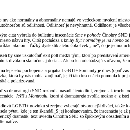
ojmy ako normálny a abnormálny nemajú vo vedeckom myslení miesto. Nem
utočnosťou sú odlišnosti. Odlišnosť je nevyhnutná. Odlišnosť je všeobec
kýto citát vybrala do bulletinu inscenácie
Sme v pohode
Činohry SND j
miesto názvu hry. Citát pochádza z knihy
Byť normálny je na hovno
od 
príklad ako on – ťažký dyslektik alebo čokoľvek „iné“, čo je jednoduch
seli by sme uskutočniť exit poll medzi tými, ktorí po predstavení am
tátu k divákom skutočne aj dostala. Alebo len odchádzajú s úľavou, že
ma lepšieho pochopenia a prijatia LGBTI+ komunity je dnes (opäť zas či
ázka, ktorá by nás mohla zaujímať, je, či táto inscenácia pomohla k pri
pätá a polarizovaná.
ď sa dramaturgia SND rozhodla nasadiť tento titul, zrejme tak trochu oč
scenácie,
Ježiš z Montrealu
, ktorú si dramaturgia zvolila možno aj z is
údiovú LGBTI+ novinku si zrejme vyberajú otvorenejší diváci, takže k 
sela pýtať, kde je ten škandál. S jej konštatovaním, že inscenácia je 
erický dramatik, text uviedla Činohra SND so špičkovým obsadením a na
lternatíve.