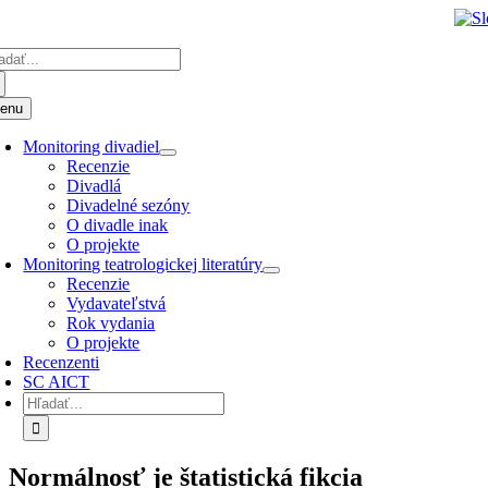
Preskočiť
k
adať:
obsahu
enu
Monitoring divadiel
Recenzie
Divadlá
Divadelné sezóny
O divadle inak
O projekte
Monitoring teatrologickej literatúry
Recenzie
Vydavateľstvá
Rok vydania
O projekte
Recenzenti
SC AICT
Hľadať:
Normálnosť je štatistická fikcia