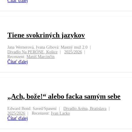
Čítať ďalej
Tiene svokriných jazykov
Jana Wernerová, Ivana Gibová: Mastný muž 2.0
Divadlo Na PERÓNE, Košice
2025/2026
Recenzent:
Matúš Marcinčin
Čítať ďalej
„Ach, bože!“ alebo facka samým sebe
Edward Bond: Saved/Spasení
Divadlo Aréna, Bratislava
2025/2026
Recenzent:
Ivan Lacko
Čítať ďalej