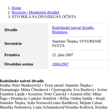
Home
Recenzie / Monitoring divadiel
STVORILA SA DIVADELNÁ OČISTA
Radošinské naivné divadlo,
Divadlo
Bratislava
Stanislav Štepka: STVORENIE
Inscenácia
SVETA
Premiéra
22. júna 2007
Divadelná sezóna
2006/2007
Radošinské naivné divadlo
Hudba: Peter Mankovecký • Texty piesní: Stanislav Štepka •
Dramaturgia: Mirka Čibenková • Choreografia: Eva Burdová • Scéna:
František Lipták • Kostýmy: Peter Čanecký • Asistent réžie: Milan
Šago • Produkcia: Ladislav Hubáček • Réžia: Ondrej Spišák • Hrajú:
Stanislav Štepka, Soňa Norisová/Lenka Barilíková, Mojmír Caban,
Maruška Nedomová, Lujza Schrameková/Veronika Koščová, Kristína