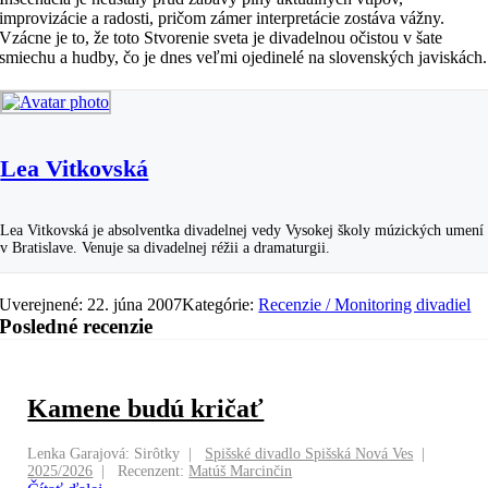
improvizácie a radosti, pričom zámer interpretácie zostáva vážny.
Vzácne je to, že toto Stvorenie sveta je divadelnou očistou v šate
smiechu a hudby, čo je dnes veľmi ojedinelé na slovenských javiskách.
Lea Vitkovská
Lea Vitkovská je absolventka divadelnej vedy Vysokej školy múzických umení
v Bratislave. Venuje sa divadelnej réžii a dramaturgii.
Uverejnené: 22. júna 2007
Kategórie:
Recenzie / Monitoring divadiel
Posledné recenzie
Kamene budú kričať
Lenka Garajová: Sirôtky
Spišské divadlo Spišská Nová Ves
2025/2026
Recenzent:
Matúš Marcinčin