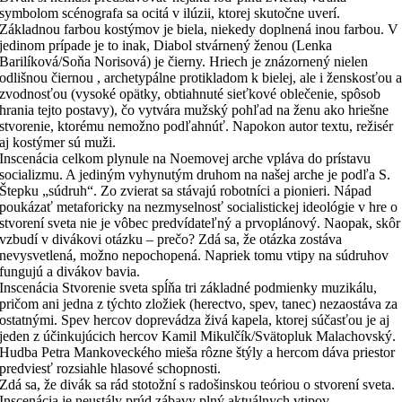
symbolom scénografa sa ocitá v ilúzii, ktorej skutočne uverí.
Základnou farbou kostýmov je biela, niekedy doplnená inou farbou. V
jedinom prípade je to inak, Diabol stvárnený ženou (Lenka
Barilíková/Soňa Norisová) je čierny. Hriech je znázornený nielen
odlišnou čiernou , archetypálne protikladom k bielej, ale i ženskosťou 
zvodnosťou (vysoké opätky, obtiahnuté sieťkové oblečenie, spôsob
hrania tejto postavy), čo vytvára mužský pohľad na ženu ako hriešne
stvorenie, ktorému nemožno podľahnúť. Napokon autor textu, režisér
aj kostýmer sú muži.
Inscenácia celkom plynule na Noemovej arche vpláva do prístavu
socializmu. A jediným vyhynutým druhom na našej arche je podľa S.
Štepku „súdruh“. Zo zvierat sa stávajú robotníci a pionieri. Nápad
poukázať metaforicky na nezmyselnosť socialistickej ideológie v hre o
stvorení sveta nie je vôbec predvídateľný a prvoplánový. Naopak, skôr
vzbudí v divákovi otázku – prečo? Zdá sa, že otázka zostáva
nevysvetlená, možno nepochopená. Napriek tomu vtipy na súdruhov
fungujú a divákov bavia.
Inscenácia Stvorenie sveta spĺňa tri základné podmienky muzikálu,
pričom ani jedna z týchto zložiek (herectvo, spev, tanec) nezaostáva za
ostatnými. Spev hercov doprevádza živá kapela, ktorej súčasťou je aj
jeden z účinkujúcich hercov Kamil Mikulčík/Svätopluk Malachovský.
Hudba Petra Mankoveckého mieša rôzne štýly a hercom dáva priestor
predviesť rozsiahle hlasové schopnosti.
Zdá sa, že divák sa rád stotožní s radošinskou teóriou o stvorení sveta.
Inscenácia je neustály prúd zábavy plný aktuálnych vtipov,