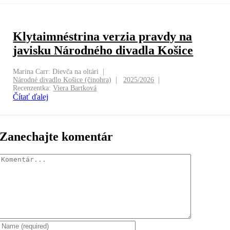
Klytaimnéstrina verzia pravdy na
javisku Národného divadla Košice
Marina Carr: Dievča na oltári
Národné divadlo Košice (činohra)
2025/2026
Recenzentka:
Viera Bartková
Čítať ďalej
Zanechajte komentár
Komentár