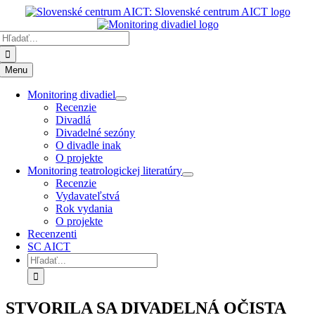
Preskočiť
k
Hľadať:
obsahu
Menu
Monitoring divadiel
Recenzie
Divadlá
Divadelné sezóny
O divadle inak
O projekte
Monitoring teatrologickej literatúry
Recenzie
Vydavateľstvá
Rok vydania
O projekte
Recenzenti
SC AICT
Hľadať:
STVORILA SA DIVADELNÁ OČISTA