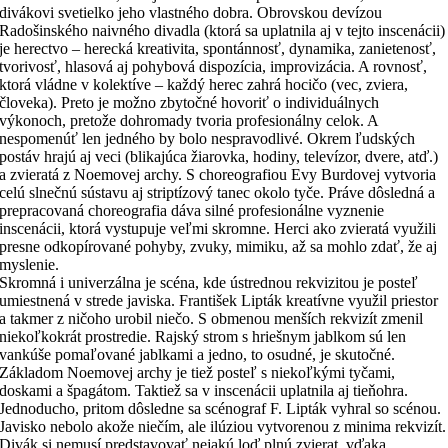
divákovi svetielko jeho vlastného dobra. Obrovskou devízou
Radošinského naivného divadla (ktorá sa uplatnila aj v tejto inscenácii)
je herectvo – herecká kreativita, spontánnosť, dynamika, zanietenosť,
tvorivosť, hlasová aj pohybová dispozícia, improvizácia. A rovnosť,
ktorá vládne v kolektíve – každý herec zahrá hocičo (vec, zviera,
človeka). Preto je možno zbytočné hovoriť o individuálnych
výkonoch, pretože dohromady tvoria profesionálny celok. A
nespomenúť len jedného by bolo nespravodlivé. Okrem ľudských
postáv hrajú aj veci (blikajúca žiarovka, hodiny, televízor, dvere, atď.)
a zvieratá z Noemovej archy. S choreografiou Evy Burdovej vytvoria
celú slnečnú sústavu aj striptízový tanec okolo tyče. Práve dôsledná a
prepracovaná choreografia dáva silné profesionálne vyznenie
inscenácii, ktorá vystupuje veľmi skromne. Herci ako zvieratá využili
presne odkopírované pohyby, zvuky, mimiku, až sa mohlo zdať, že aj
myslenie.
Skromná i univerzálna je scéna, kde ústrednou rekvizitou je posteľ
umiestnená v strede javiska. František Lipták kreatívne využil priestor
a takmer z ničoho urobil niečo. S obmenou menších rekvizít zmenil
niekoľkokrát prostredie. Rajský strom s hriešnym jablkom sú len
vankúše pomaľované jablkami a jedno, to osudné, je skutočné.
Základom Noemovej archy je tiež posteľ s niekoľkými tyčami,
doskami a špagátom. Taktiež sa v inscenácii uplatnila aj tieňohra.
Jednoducho, pritom dôsledne sa scénograf F. Lipták vyhral so scénou.
Javisko nebolo akože niečím, ale ilúziou vytvorenou z minima rekvizít.
Divák si nemusí predstavovať nejakú loď plnú zvierat, vďaka