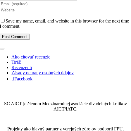
Save my name, email, and website in this browser for the next time
I comment.
Toggle
Navigation
Ako citovať recenzie
Tiráž
Recenzenti
Zásady ochrany osobných údajov
Facebook
SC AICT je členom Medzinárodnej asociácie divadelných kritikov
AICT/IATC.
Projekty ako hlavný partner z verejných zdrojov podporil FPU.