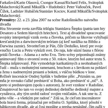
Farkašová/Karin Olasová, Csongor Kassai/Richard Felix, Svätopluk
Malachovský/Kamil Mikulčík • Hudobníci: Peter Vaňouček, Pavel
Čížek, Ladislav Hubáček/Stanislav Kociov, Kamil Mikulčík/Svätopluk
Malachovský.
Premiéry:
22. a 23. júna 2007 na scéne Radošinského naivného
divadla
Hra Stvorenie sveta zavŕšila trilógiu Stanislava Štepku (patria tam hry
Desatoro a Sedem hlavných hriechov). Text aj divadelné spracovanie
svojsky interpretujú vznik sveta a človeka, pričom sa šikovne vyhýbajú
kresťanským a darwinovským teóriam (aj keď narážka na Bibliu a
Darwina zaznie). Stvoriteľom je Pán, čiže Deduško, ktorý pre svoje
vnučky Luciu a Petru vykúzli svet. Do raja, kde súzní fauna s flórou
pridá človeka – Adama a z neho Evu. Tieto scény pripomínajú známy
animovaný film o stvorení sveta z 50. rokov, ktorým bol autor textu S.
Štepka inšpirovaný. Pán vymodeluje karikatúrnych a neohrabaných
ľudí – muža s mohutnými ramenami, bruchom a s lievikom na pohlaví
a ženu s nadmernými prsiami a bokmi, s vtáčou búdkou v lone.
Režisér inscenácie Ondrej Spišák v bulletine píše: „Priznám sa, pre
mňa je rovnako ťažké predstaviť si Boha, ako predstaviť si „nič“. A
preto si predstavujem (spolu s autorom), že svet vznikne v Radošine.
Zmajstroval ho tam vo svojej dedinskej dielničke dedinský majster a
vynálezca, aby tým urobil radosť svojim vnúčatám. A tak sme tu. Z
jeho vôle – a všetkým pre radosť.“ Zdá sa, že cieľom inscenátorov
bola hravá forma, príznačná pre režiséra O. Spišáka, ktorý pôsobí v
bábkovom divadle, ale aj čosi morálne a predsa nenásilné, čím zažli v