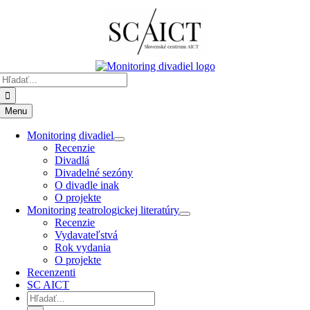
Preskočiť
k
obsahu
Hľadať:
Menu
Monitoring divadiel
Recenzie
Divadlá
Divadelné sezóny
O divadle inak
O projekte
Monitoring teatrologickej literatúry
Recenzie
Vydavateľstvá
Rok vydania
O projekte
Recenzenti
SC AICT
Hľadať: