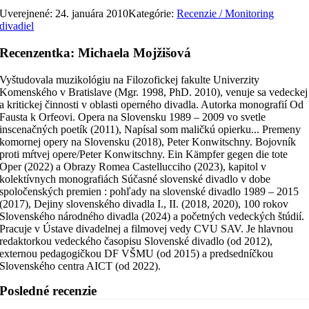
Uverejnené: 24. januára 2010
Kategórie:
Recenzie / Monitoring
divadiel
Recenzentka: Michaela Mojžišová
Vyštudovala muzikológiu na Filozofickej fakulte Univerzity
Komenského v Bratislave (Mgr. 1998, PhD. 2010), venuje sa vedeckej
a kritickej činnosti v oblasti operného divadla. Autorka monografií Od
Fausta k Orfeovi. Opera na Slovensku 1989 – 2009 vo svetle
inscenačných poetík (2011), Napísal som maličkú opierku... Premeny
komornej opery na Slovensku (2018), Peter Konwitschny. Bojovník
proti mŕtvej opere/Peter Konwitschny. Ein Kämpfer gegen die tote
Oper (2022) a Obrazy Romea Castellucciho (2023), kapitol v
kolektívnych monografiách Súčasné slovenské divadlo v dobe
spoločenských premien : pohľady na slovenské divadlo 1989 – 2015
(2017), Dejiny slovenského divadla I., II. (2018, 2020), 100 rokov
Slovenského národného divadla (2024) a početných vedeckých štúdií.
Pracuje v Ústave divadelnej a filmovej vedy CVU SAV. Je hlavnou
redaktorkou vedeckého časopisu Slovenské divadlo (od 2012),
externou pedagogičkou DF VŠMU (od 2015) a predsedníčkou
Slovenského centra AICT (od 2022).
Posledné recenzie