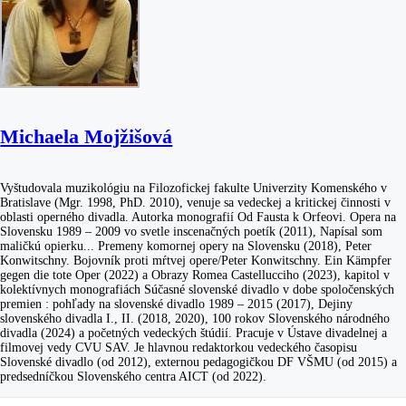
Michaela Mojžišová
Vyštudovala muzikológiu na Filozofickej fakulte Univerzity Komenského v
Bratislave (Mgr. 1998, PhD. 2010), venuje sa vedeckej a kritickej činnosti v
oblasti operného divadla. Autorka monografií Od Fausta k Orfeovi. Opera na
Slovensku 1989 – 2009 vo svetle inscenačných poetík (2011), Napísal som
maličkú opierku... Premeny komornej opery na Slovensku (2018), Peter
Konwitschny. Bojovník proti mŕtvej opere/Peter Konwitschny. Ein Kämpfer
gegen die tote Oper (2022) a Obrazy Romea Castellucciho (2023), kapitol v
kolektívnych monografiách Súčasné slovenské divadlo v dobe spoločenských
premien : pohľady na slovenské divadlo 1989 – 2015 (2017), Dejiny
slovenského divadla I., II. (2018, 2020), 100 rokov Slovenského národného
divadla (2024) a početných vedeckých štúdií. Pracuje v Ústave divadelnej a
filmovej vedy CVU SAV. Je hlavnou redaktorkou vedeckého časopisu
Slovenské divadlo (od 2012), externou pedagogičkou DF VŠMU (od 2015) a
predsedníčkou Slovenského centra AICT (od 2022).