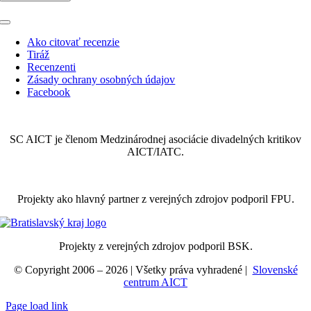
Toggle
Navigation
Ako citovať recenzie
Tiráž
Recenzenti
Zásady ochrany osobných údajov
Facebook
SC AICT je členom Medzinárodnej asociácie divadelných kritikov
AICT/IATC.
Projekty ako hlavný partner z verejných zdrojov podporil FPU.
Projekty z verejných zdrojov podporil BSK.
© Copyright 2006 –
2026
| Všetky práva vyhradené |
Slovenské
centrum AICT
Page load link