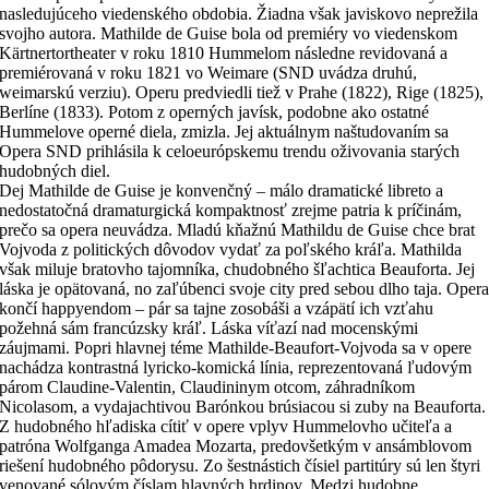
nasledujúceho viedenského obdobia. Žiadna však javiskovo neprežila
svojho autora. Mathilde de Guise bola od premiéry vo viedenskom
Kärtnertortheater v roku 1810 Hummelom následne revidovaná a
premiérovaná v roku 1821 vo Weimare (SND uvádza druhú,
weimarskú verziu). Operu predviedli tiež v Prahe (1822), Rige (1825),
Berlíne (1833). Potom z operných javísk, podobne ako ostatné
Hummelove operné diela, zmizla. Jej aktuálnym naštudovaním sa
Opera SND prihlásila k celoeurópskemu trendu oživovania starých
hudobných diel.
Dej Mathilde de Guise je konvenčný – málo dramatické libreto a
nedostatočná dramaturgická kompaktnosť zrejme patria k príčinám,
prečo sa opera neuvádza. Mladú kňažnú Mathildu de Guise chce brat
Vojvoda z politických dôvodov vydať za poľského kráľa. Mathilda
však miluje bratovho tajomníka, chudobného šľachtica Beauforta. Jej
láska je opätovaná, no zaľúbenci svoje city pred sebou dlho taja. Oper
končí happyendom – pár sa tajne zosobáši a vzápätí ich vzťahu
požehná sám francúzsky kráľ. Láska víťazí nad mocenskými
záujmami. Popri hlavnej téme Mathilde-Beaufort-Vojvoda sa v opere
nachádza kontrastná lyricko-komická línia, reprezentovaná ľudovým
párom Claudine-Valentin, Claudininym otcom, záhradníkom
Nicolasom, a vydajachtivou Barónkou brúsiacou si zuby na Beauforta.
Z hudobného hľadiska cítiť v opere vplyv Hummelovho učiteľa a
patróna Wolfganga Amadea Mozarta, predovšetkým v ansámblovom
riešení hudobného pôdorysu. Zo šestnástich čísiel partitúry sú len štyri
venované sólovým číslam hlavných hrdinov. Medzi hudobne