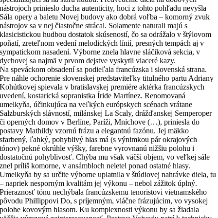
nástrojoch prinieslo ducha autenticity, hoci z tohto pohľadu nevyšla
Sála opery a baletu Novej budovy ako dobrá voľba – komorný zvuk
nástrojov sa v nej čiastočne strácal. Solamente naturali majú s
klasicistickou hudbou dostatok skúseností, čo sa odrážalo v štýlovom
poňatí, zreteľnom vedení melodických línií, presných tempách aj v
sympatickom nasadení. Výborne znela hlavne sláčiková sekcia, v
dychovej sa najmä v prvom dejstve vyskytli viaceré kazy.
Na speváckom obsadení sa podieľala francúzska i slovenská strana.
Pre náhle ochorenie slovenskej predstaviteľky titulného partu Adriany
Kohútkovej spievala v bratislavskej premiére aktérka francúzskych
uvedení, kostarická sopranistka Íride Martínez. Renomovaná
umelkyňa, účinkujúca na veľkých európskych scénach vrátane
Salzburských slávností, milánskej La Scaly, drážďanskej Semperoper
či operných domov v Berlíne, Paríži, Mníchove (…), priniesla do
postavy Mathildy vzornú frázu a elegantnú fazónu. Jej mäkko
sfarbený, ľahký, pohyblivý hlas má (s výnimkou pár okrajových
tónov) pekné okrúhle výšky, farebne vyrovnanú nižšiu polohu i
dostatočnú pohyblivosť. Chýba mu však väčší objem, vo veľkej sále
znel príliš komorne, v ansámbloch neletel ponad ostatné hlasy.
Umelkyňa by sa určite výborne uplatnila v štúdiovej nahrávke diela, tu
– napriek nesporným kvalitám jej výkonu – nebol zážitok úplný.
Prieraznosť tónu nechýbala francúzskemu tenoristovi vietnamského
pôvodu Phillippovi Do, s príjemným, vláčne frázujúcim, vo vysokej
polohe kovovým hlasom. Ku komplexnosti výkonu by sa žiadala