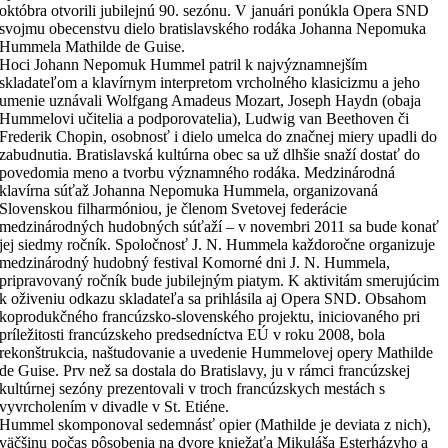
októbra otvorili jubilejnú 90. sezónu. V januári ponúkla Opera SND
svojmu obecenstvu dielo bratislavského rodáka Johanna Nepomuka
Hummela Mathilde de Guise.
Hoci Johann Nepomuk Hummel patril k najvýznamnejším
skladateľom a klavírnym interpretom vrcholného klasicizmu a jeho
umenie uznávali Wolfgang Amadeus Mozart, Joseph Haydn (obaja
Hummelovi učitelia a podporovatelia), Ludwig van Beethoven či
Frederik Chopin, osobnosť i dielo umelca do značnej miery upadli do
zabudnutia. Bratislavská kultúrna obec sa už dlhšie snaží dostať do
povedomia meno a tvorbu významného rodáka. Medzinárodná
klavírna súťaž Johanna Nepomuka Hummela, organizovaná
Slovenskou filharmóniou, je členom Svetovej federácie
medzinárodných hudobných súťaží – v novembri 2011 sa bude konať
jej siedmy ročník. Spoločnosť J. N. Hummela každoročne organizuje
medzinárodný hudobný festival Komorné dni J. N. Hummela,
pripravovaný ročník bude jubilejným piatym. K aktivitám smerujúcim
k oživeniu odkazu skladateľa sa prihlásila aj Opera SND. Obsahom
koprodukčného francúzsko-slovenského projektu, iniciovaného pri
príležitosti francúzskeho predsedníctva EÚ v roku 2008, bola
rekonštrukcia, naštudovanie a uvedenie Hummelovej opery Mathilde
de Guise. Prv než sa dostala do Bratislavy, ju v rámci francúzskej
kultúrnej sezóny prezentovali v troch francúzskych mestách s
vyvrcholením v divadle v St. Etiéne.
Hummel skomponoval sedemnásť opier (Mathilde je deviata z nich),
väčšinu počas pôsobenia na dvore kniežaťa Mikuláša Esterházyho a