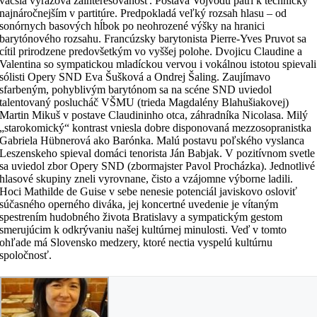
väčšia výrazová zainteresovanosť. Postava Vojvodu patrí k technicky
najnáročnejším v partitúre. Predpokladá veľký rozsah hlasu – od
sonórnych basových hĺbok po neohrozené výšky na hranici
barytónového rozsahu. Francúzsky barytonista Pierre-Yves Pruvot sa
cítil prirodzene predovšetkým vo vyššej polohe. Dvojicu Claudine a
Valentina so sympatickou mladíckou vervou i vokálnou istotou spievali
sólisti Opery SND Eva Šušková a Ondrej Šaling. Zaujímavo
sfarbeným, pohyblivým barytónom sa na scéne SND uviedol
talentovaný poslucháč VŠMU (trieda Magdalény Blahušiakovej)
Martin Mikuš v postave Claudininho otca, záhradníka Nicolasa. Milý
„starokomický“ kontrast vniesla dobre disponovaná mezzosopranistka
Gabriela Hübnerová ako Barónka. Malú postavu poľského vyslanca
Leszenskeho spieval domáci tenorista Ján Babjak. V pozitívnom svetle
sa uviedol zbor Opery SND (zbormajster Pavol Procházka). Jednotlivé
hlasové skupiny zneli vyrovnane, čisto a vzájomne výborne ladili.
Hoci Mathilde de Guise v sebe nenesie potenciál javiskovo osloviť
súčasného operného diváka, jej koncertné uvedenie je vítaným
spestrením hudobného života Bratislavy a sympatickým gestom
smerujúcim k odkrývaniu našej kultúrnej minulosti. Veď v tomto
ohľade má Slovensko medzery, ktoré nectia vyspelú kultúrnu
spoločnosť.