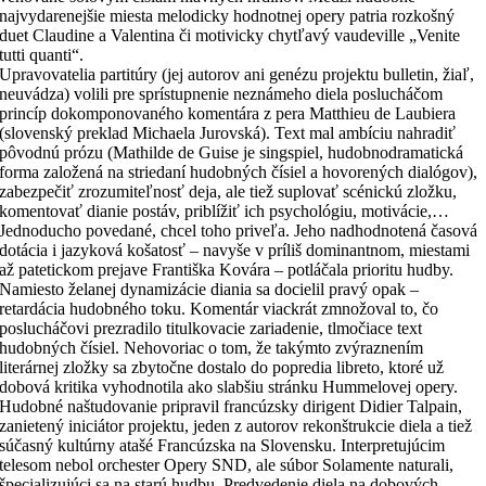
najvydarenejšie miesta melodicky hodnotnej opery patria rozkošný
duet Claudine a Valentina či motivicky chytľavý vaudeville „Venite
tutti quanti“.
Upravovatelia partitúry (jej autorov ani genézu projektu bulletin, žiaľ,
neuvádza) volili pre sprístupnenie neznámeho diela poslucháčom
princíp dokomponovaného komentára z pera Matthieu de Laubiera
(slovenský preklad Michaela Jurovská). Text mal ambíciu nahradiť
pôvodnú prózu (Mathilde de Guise je singspiel, hudobnodramatická
forma založená na striedaní hudobných čísiel a hovorených dialógov),
zabezpečiť zrozumiteľnosť deja, ale tiež suplovať scénickú zložku,
komentovať dianie postáv, priblížiť ich psychológiu, motivácie,…
Jednoducho povedané, chcel toho priveľa. Jeho nadhodnotená časová
dotácia i jazyková košatosť – navyše v príliš dominantnom, miestami
až patetickom prejave Františka Kovára – potláčala prioritu hudby.
Namiesto želanej dynamizácie diania sa docielil pravý opak –
retardácia hudobného toku. Komentár viackrát zmnožoval to, čo
poslucháčovi prezradilo titulkovacie zariadenie, tlmočiace text
hudobných čísiel. Nehovoriac o tom, že takýmto zvýraznením
literárnej zložky sa zbytočne dostalo do popredia libreto, ktoré už
dobová kritika vyhodnotila ako slabšiu stránku Hummelovej opery.
Hudobné naštudovanie pripravil francúzsky dirigent Didier Talpain,
zanietený iniciátor projektu, jeden z autorov rekonštrukcie diela a tiež
súčasný kultúrny atašé Francúzska na Slovensku. Interpretujúcim
telesom nebol orchester Opery SND, ale súbor Solamente naturali,
špecializujúci sa na starú hudbu. Predvedenie diela na dobových