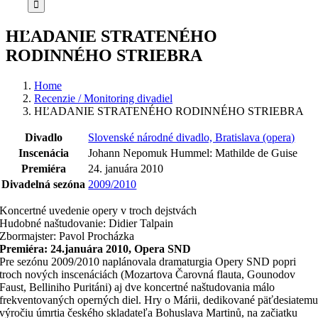
HĽADANIE STRATENÉHO
RODINNÉHO STRIEBRA
Home
Recenzie / Monitoring divadiel
HĽADANIE STRATENÉHO RODINNÉHO STRIEBRA
Divadlo
Slovenské národné divadlo, Bratislava (opera)
Inscenácia
Johann Nepomuk Hummel: Mathilde de Guise
Premiéra
24. januára 2010
Divadelná sezóna
2009/2010
Koncertné uvedenie opery v troch dejstvách
Hudobné naštudovanie: Didier Talpain
Zbormajster: Pavol Procházka
Premiéra: 24.januára 2010, Opera SND
Pre sezónu 2009/2010 naplánovala dramaturgia Opery SND popri
troch nových inscenáciách (Mozartova Čarovná flauta, Gounodov
Faust, Belliniho Puritáni) aj dve koncertné naštudovania málo
frekventovaných operných diel. Hry o Márii, dedikované päťdesiatem
výročiu úmrtia českého skladateľa Bohuslava Martinů, na začiatku