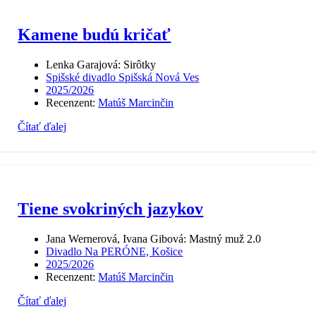
Kamene budú kričať
Lenka Garajová: Sirôtky
Spišské divadlo Spišská Nová Ves
2025/2026
Recenzent:
Matúš Marcinčin
Čítať ďalej
Tiene svokriných jazykov
Jana Wernerová, Ivana Gibová: Mastný muž 2.0
Divadlo Na PERÓNE, Košice
2025/2026
Recenzent:
Matúš Marcinčin
Čítať ďalej