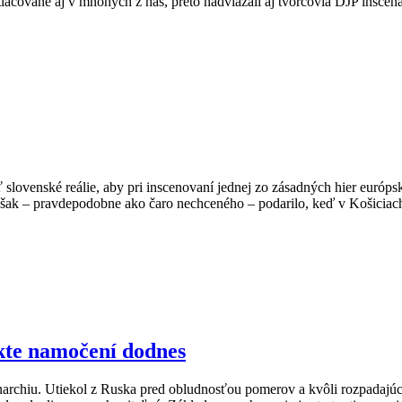
otlačované aj v mnohých z nás, preto nadviazali aj tvorcovia DJP insce
ať slovenské reálie, aby pri inscenovaní jednej zo zásadných hier eur
 však – pravdepodobne ako čaro nechceného – podarilo, keď v Košiciach
kte namočení dodnes
monarchiu. Utiekol z Ruska pred obludnosťou pomerov a kvôli rozpadajú