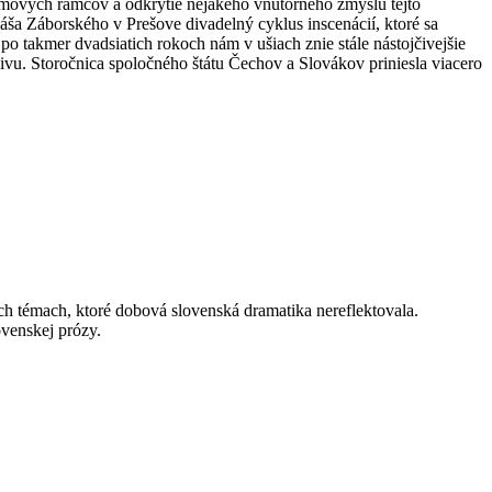
jmových rámcov a odkrytie nejakého vnútorného zmyslu tejto
áša Záborského v Prešove divadelný cyklus inscenácií, ktoré sa
 po takmer dvadsiatich rokoch nám v ušiach znie stále nástojčivejšie
ivu. Storočnica spoločného štátu Čechov a Slovákov priniesla viacero
ch témach, ktoré dobová slovenská dramatika nereflektovala.
ovenskej prózy.