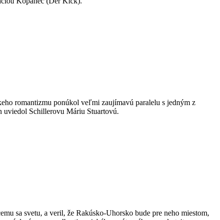
náciou Kopanec (Der Kick).
ópskeho romantizmu ponúkol veľmi zaujímavú paralelu s jedným z
 uviedol Schillerovu Máriu Stuartovú.
cemu sa svetu, a veril, že Rakúsko-Uhorsko bude pre neho miestom,