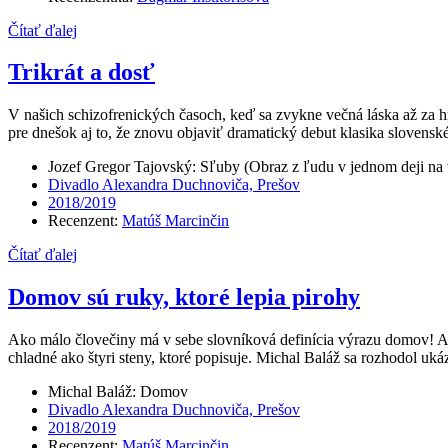
Čítať ďalej
Trikrát a dosť
V našich schizofrenických časoch, keď sa zvykne večná láska až za 
pre dnešok aj to, že znovu objaviť dramatický debut klasika slovenské
Jozef Gregor Tajovský: Sľuby (Obraz z ľudu v jednom deji na 
Divadlo Alexandra Duchnoviča, Prešov
2018/2019
Recenzent:
Matúš Marcinčin
Čítať ďalej
Domov sú ruky, ktoré lepia pirohy
Ako málo človečiny má v sebe slovníková definícia výrazu domov! Ako ď
chladné ako štyri steny, ktoré popisuje. Michal Baláž sa rozhodol uká
Michal Baláž: Domov
Divadlo Alexandra Duchnoviča, Prešov
2018/2019
Recenzent:
Matúš Marcinčin