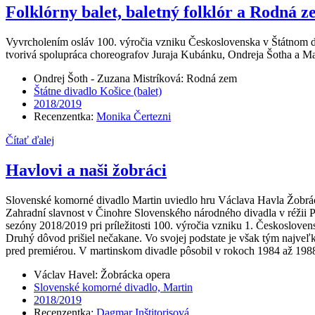
Folklórny balet, baletný folklór a Rodná 
Vyvrcholením osláv 100. výročia vzniku Československa v Štátnom d
tvorivá spolupráca choreografov Juraja Kubánku, Ondreja Šotha a Mar
Ondrej Šoth - Zuzana Mistríková: Rodná zem
Štátne divadlo Košice (balet)
2018/2019
Recenzentka:
Monika Čertezni
Čítať ďalej
Havlovi a naši žobráci
Slovenské komorné divadlo Martin uviedlo hru Václava Havla Žobráck
Zahradní slavnost v Činohre Slovenského národného divadla v réžii Pe
sezóny 2018/2019 pri príležitosti 100. výročia vzniku 1. Českoslove
Druhý dôvod prišiel nečakane. Vo svojej podstate je však tým najve
pred premiérou. V martinskom divadle pôsobil v rokoch 1984 až 1988 
Václav Havel: Žobrácka opera
Slovenské komorné divadlo, Martin
2018/2019
Recenzentka:
Dagmar Inštitorisová