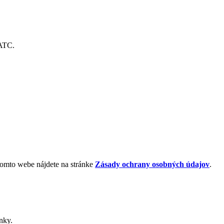
IATC.
 tomto webe nájdete na stránke
Zásady ochrany osobných údajov
.
nky.