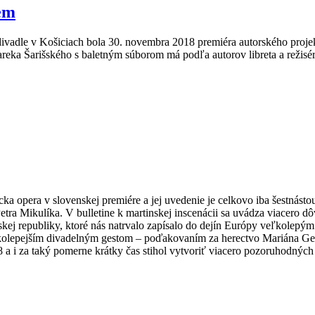
zem
ivadle v Košiciach bola 30. novembra 2018 premiéra autorského proje
eka Šarišského s baletným súborom má podľa autorov libreta a režisér
a opera v slovenskej premiére a jej uvedenie je celkovo iba šestnásto
tra Mikulíka. V bulletine k martinskej inscenácii sa uvádza viacero d
nskej republiky, ktoré nás natrvalo zapísalo do dejín Európy veľkole
ľkolepejším divadelným gestom – poďakovaním za herectvo Mariána Geiš
a i za taký pomerne krátky čas stihol vytvoriť viacero pozoruhodných