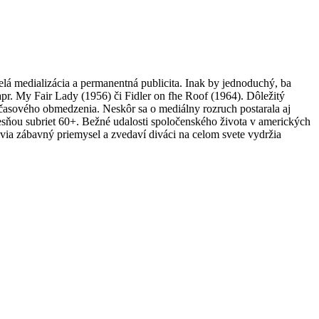
elá medializácia a permanentná publicita. Inak by jednoduchý, ba
pr. My Fair Lady (1956) či Fidler on fhe Roof (1964). Dôležitý
 časového obmedzenia. Neskôr sa o mediálny rozruch postarala aj
iesňou subriet 60+. Bežné udalosti spoločenského života v amerických
a zábavný priemysel a zvedaví diváci na celom svete vydržia