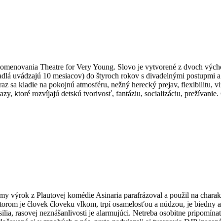
omenovania Theatre for Very Young. Slovo je vytvorené z dvoch východ
vadlá uvádzajú 10 mesiacov) do štyroch rokov s divadelnými postupmi a
raz sa kladie na pokojnú atmosféru, nežný herecký prejav, flexibilitu,
azy, ktoré rozvíjajú detskú tvorivosť, fantáziu, socializáciu, prežívanie
y výrok z Plautovej komédie Asinaria parafrázoval a použil na charak
ktorom je človek človeku vlkom, trpí osamelosťou a núdzou, je biedny a 
silia, rasovej neznášanlivosti je alarmujúci. Netreba osobitne pripom