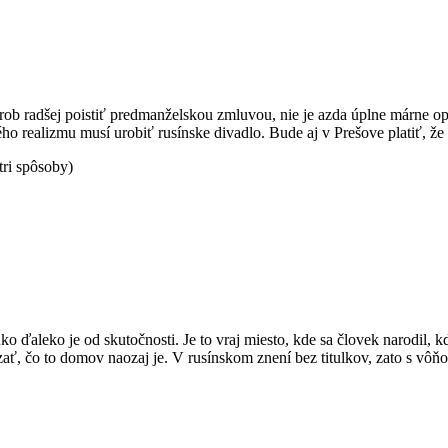
hrob radšej poistiť predmanželskou zmluvou, nie je azda úplne márne
ho realizmu musí urobiť rusínske divadlo. Bude aj v Prešove platiť, že s
tri spôsoby)
aleko je od skutočnosti. Je to vraj miesto, kde sa človek narodil, kde
zať, čo to domov naozaj je. V rusínskom znení bez titulkov, zato s vôňo