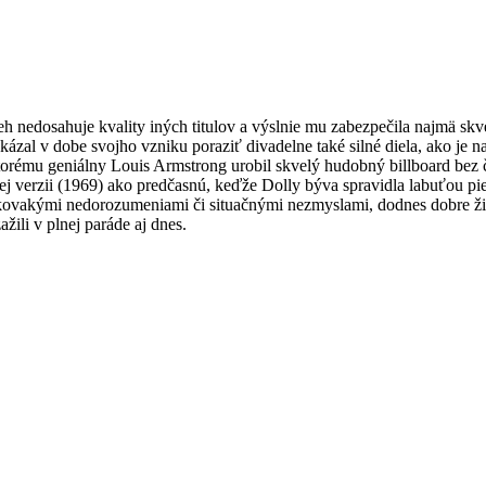
h nedosahuje kvality iných titulov a výslnie mu zabezpečila najmä skv
zal v dobe svojho vzniku poraziť divadelne také silné diela, ako je na
ktorému geniálny Louis Armstrong urobil skvelý hudobný billboard bez
vej verzii (1969) ako predčasnú, keďže Dolly býva spravidla labuťou p
ovakými nedorozumeniami či situačnými nezmyslami, dodnes dobre živi
žili v plnej paráde aj dnes.