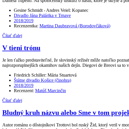
Daniela Tupého. Na spoločenský diskurz o násilí, ktoré je skryté a p
Gesine Schmidt - Andres Veiel: Kopanec
Divadlo Jána Palárika v Trnave
2018/2019
Recenzentka:
Martina Daubravová (Borodovčáková)
Čítať ďalej
V tieni trónu
Je len ťažko predstaviteľné, že slovinský režisér môže natoľko pozn
najrozporuplnejších okamihov našich dejín. Diegovi de Breovi sa to
Friedrich Schiller: Mária Stuartová
Štátne divadlo Košice (činohra)
2018/2019
Recenzent:
Matúš Marcinčin
Čítať ďalej
Bludný kruh názvu alebo Sme v tom proje
Autor románu o dôstojníkovi Trottovi bol ruský Žid, ktorý veril v 