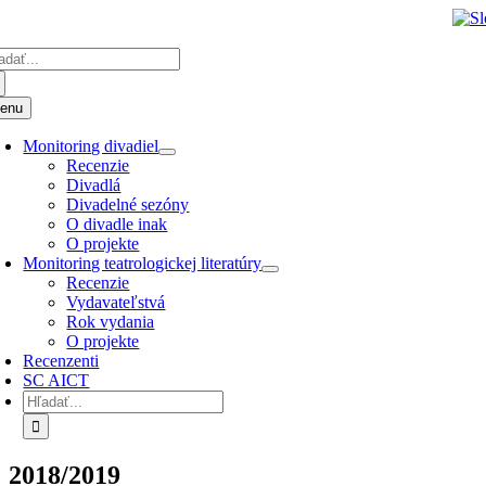
Preskočiť
k
adať:
obsahu
enu
Monitoring divadiel
Recenzie
Divadlá
Divadelné sezóny
O divadle inak
O projekte
Monitoring teatrologickej literatúry
Recenzie
Vydavateľstvá
Rok vydania
O projekte
Recenzenti
SC AICT
Hľadať:
2018/2019