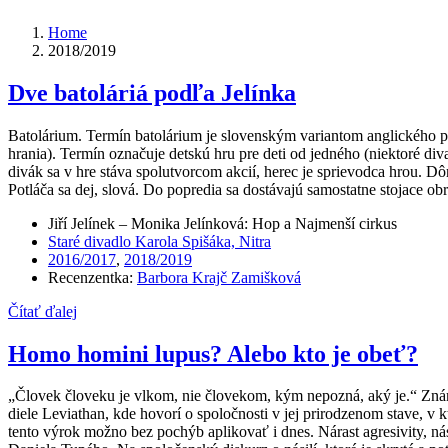
Home
2018/2019
Dve batoláriá podľa Jelínka
Batolárium. Termín batolárium je slovenským variantom anglického p
hrania). Termín označuje detskú hru pre deti od jedného (niektoré di
divák sa v hre stáva spolutvorcom akcií, herec je sprievodca hrou. Dô
Potláča sa dej, slová. Do popredia sa dostávajú samostatne stojace obr
Jiří Jelínek – Monika Jelínková: Hop a Najmenší cirkus
Staré divadlo Karola Spišáka, Nitra
2016/2017
,
2018/2019
Recenzentka:
Barbora Krajč Zamišková
Čítať ďalej
Homo homini lupus? Alebo kto je obeť?
„Človek človeku je vlkom, nie človekom, kým nepozná, aký je.“ Znám
diele Leviathan, kde hovorí o spoločnosti v jej prirodzenom stave, v 
tento výrok možno bez pochýb aplikovať i dnes. Nárast agresivity, ná