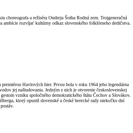
ktu choreografa a režiséra Ondreja Šotha Rodná zem. Trojgeneračná
a ambície rozvíjať kultúrny odkaz slovenského folklórneho dedičstva.
u premiérou Havlových hier. Prvou bola v roku 1964 jeho legendárna
ôvodov jej naštudovania. Jedným z nich je otvorenie československej
pým gestom vzniku spoločného demokratického štátu Čechov a Slovákov.
berga, ktorý opustil slovenské a české herecké rady niekoľko dní
 postáv.