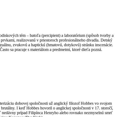
iskových tém – batoľa (percipient) a laboratórium (spôsob tvorby a
 prvkami, realizovanú v priestoroch profesionálneho divadla. Detský
 vizuálnu, zvukovú a haptickú (hmatovú, dotykovú) stránku inscenácie.
. Často sa pracuje s materiálom a predmetmi, ktoré dieťa pozná.
terizáciu dobovej spoločnosti už anglický filozof Hobbes vo svojom
brutálny. I keď Hobbes hovoril o anglickej spoločnosti v 17. storočí,
ínať nedávny prípad Filipínca Henryho alebo rovnako nezmyselnú smrť