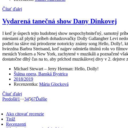
Čítať ďalej
Vydarená tanečná show Dany Dinkovej
I keď je úspech tejto hudobnej show nespochybniteľný, samotný príbe
miestami až plytký príbeh dohadzovačky Dolly Gallangher Levi nedoká
podiel na sláve má prirodzene notoricky známy song Hello, Dolly!, 
hviezdna Barbra Streisand, keď najprv odmietla titulnú rolu vo filmo
mestách Yonkers a New York, zachytené v muzikáli a poznačené však
dostatočne dlhý čas na to, aby príchod muzikálovej divy v 2. dejstve za
Michael Stewart – Jerry Herman: Hello, Dolly!
Štátna opera, Banská Bystrica
2018/2019
Recenzentka:
Mária Glocková
Čítať ďalej
Predošlé
1
···
3
4
5
6
7
Ďalšie
oggle
avigation
Ako citovať recenzie
Tiráž
Recenzenti