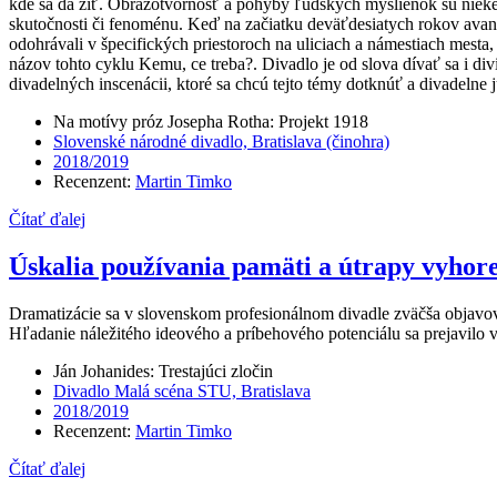
kde sa dá žiť. Obrazotvornosť a pohyby ľudských myšlienok sú nieke
skutočnosti či fenoménu. Keď na začiatku deväťdesiatych rokov avantg
odohrávali v špecifických priestoroch na uliciach a námestiach mesta, 
názov tohto cyklu Kemu, ce treba?. Divadlo je od slova dívať sa i d
divadelných inscenácii, ktoré sa chcú tejto témy dotknúť a divadelne j
Na motívy próz Josepha Rotha: Projekt 1918
Slovenské národné divadlo, Bratislava (činohra)
2018/2019
Recenzent:
Martin Timko
Čítať ďalej
Úskalia používania pamäti a útrapy vyhore
Dramatizácie sa v slovenskom profesionálnom divadle zväčša objavova
Hľadanie náležitého ideového a príbehového potenciálu sa prejavilo 
Ján Johanides: Trestajúci zločin
Divadlo Malá scéna STU, Bratislava
2018/2019
Recenzent:
Martin Timko
Čítať ďalej