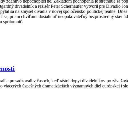
dy zdanlivo nepochopiteľné. Základom pochopenia je stretnutie sa po
ardný divadelník a režisér Peter Scherhaufer vytvoril pre Divadlo Jon
pýtal sa na zmysel divadla v novej spoločensko-politickej realite. Dnes
iviť sa, priam chvíľami dosiahnuť neopakovateľný bezprostredný stav úd
u sprítomniť.
nosti
li a presadzovali v časoch, keď rástol dopyt divadelníkov po závažný
vo viacerých úspešných dramatizáciách významných diel európskej i sl