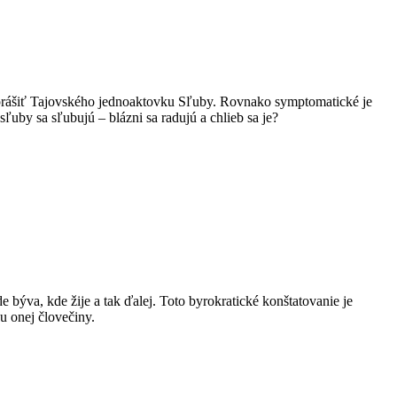
 oprášiť Tajovského jednoaktovku Sľuby. Rovnako symptomatické je
ľuby sa sľubujú – blázni sa radujú a chlieb sa je?
 býva, kde žije a tak ďalej. Toto byrokratické konštatovanie je
u onej človečiny.