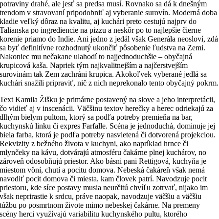
potraviny drahé, ale jesť sa predsa musí. Rovnako sa dá k dnešným
trendom v stravovaní pripodobniť aj vyberanie surovín. Moderná doba
kladie veľký dôraz na kvalitu, aj kuchári preto cestujú najprv do
Talianska po ingrediencie na pizzu a neskôr po to najlepšie čierne
korenie priamo do Indie. Ani jedno z jedál však Generála neosloví, zdá
sa byť definitívne rozhodnutý ukončiť pôsobenie ľudstva na Zemi.
Nakoniec mu nečakane ulahodí to najjednoduchšie – obyčajná
krupicová kaša. Napriek tým najkvalitnejším a najčerstvejším
surovinám tak Zem zachráni krupica. Akokoľvek vyberané jedlá sa
kuchári snažili pripraviť, nič z nich neprekonalo tento obyčajný pokrm.
Text Kamila Žišku je primárne postavený na slove a jeho interpretácii,
čo vidieť aj v inscenácii. Väčšinu textov herečky a herec odriekajú za
dlhým bielym pultom, ktorý sa podľa potreby premieňa na bar,
kuchynskú linku či expres Farfalle. Scéna je jednoduchá, dominuje jej
biela farba, ktorá je podľa potreby nasvietená či dotvorená projekciou.
Rekvizity z bežného života v kuchyni, ako napríklad hrnce či
mlynčeky na kávu, dotvárajú atmosféru čakárne plnej kuchárov, no
zároveň odosobňujú priestor. Ako básni pani Rettigová, kuchyňa je
miestom vôní, chutí a pocitu domova. Nebeská čakáreň však nemá
navodiť pocit domova či miesta, kam človek patrí. Navodzuje pocit
priestoru, kde síce postavy musia neurčitú chvíľu zotrvať, nijako im
však neprirastie k srdcu, práve naopak, navodzuje väčšiu a väčšiu
túžbu po posmrtnom živote mimo nebeskej čakárne. Na premeny
scény herci využívajú variabilitu kuchynského pultu, ktorého