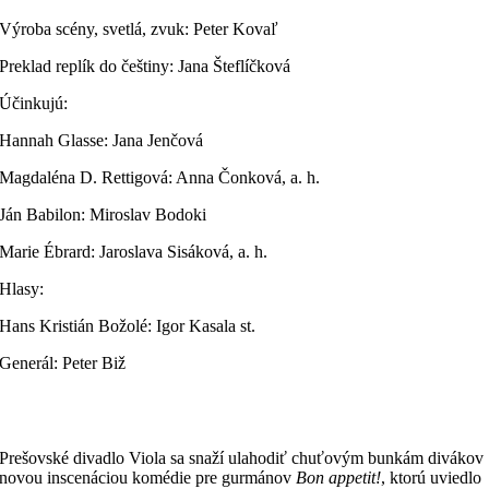
Výroba scény, svetlá, zvuk: Peter Kovaľ
Preklad replík do češtiny: Jana Šteflíčková
Účinkujú:
Hannah Glasse: Jana Jenčová
Magdaléna D. Rettigová: Anna Čonková, a. h.
Ján Babilon: Miroslav Bodoki
Marie Ébrard: Jaroslava Sisáková, a. h.
Hlasy:
Hans Kristián Božolé: Igor Kasala st.
Generál: Peter Biž
Prešovské divadlo Viola sa snaží ulahodiť chuťovým bunkám divákov
novou inscenáciou komédie pre gurmánov
Bon appetit!
, ktorú uviedlo