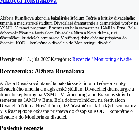
Alžbeta Rusnáková
Alžbeta Rusnáková ukončila bakalárske štúdium Teórie a kritiky divadelného
umenia a magisterské štúdium Divadelnej dramaturgie a dramatickej tvorby na
VŠMU. V rámci programu Erazmus strávila semester na JAMU v Brne. Bola
dobrovoľníčkou na festivaloch Divadelná Nitra a Nová dráma, tiež
účastníčkou kritických seminárov. V súčasnej dobe občasne prispieva do
časopisu KOD – konkrétne o divadle a do Monitoringu divadiel.
Uverejnené: 13. júla 2023
Kategórie:
Recenzie / Monitoring divadiel
Recenzentka: Alžbeta Rusnáková
Alžbeta Rusnáková ukončila bakalárske štúdium Teórie a kritiky
divadelného umenia a magisterské štúdium Divadelnej dramaturgie a
dramatickej tvorby na VŠMU. V rámci programu Erazmus strávila
semester na JAMU v Brne. Bola dobrovoľníčkou na festivaloch
Divadelná Nitra a Nová dráma, tiež účastníčkou kritických seminárov.
V súčasnej dobe občasne prispieva do časopisu KOD – konkrétne o
divadle a do Monitoringu divadiel.
Posledné recenzie