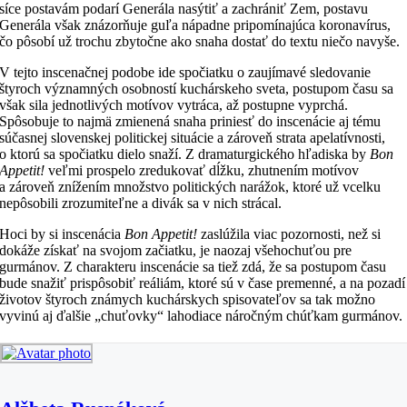
síce postavám podarí Generála nasýtiť a zachrániť Zem, postavu
Generála však znázorňuje guľa nápadne pripomínajúca koronavírus,
čo pôsobí už trochu zbytočne ako snaha dostať do textu niečo navyše.
V tejto inscenačnej podobe ide spočiatku o zaujímavé sledovanie
štyroch významných osobností kuchárskeho sveta, postupom času sa
však sila jednotlivých motívov vytráca, až postupne vyprchá.
Spôsobuje to najmä zmienená snaha priniesť do inscenácie aj tému
súčasnej slovenskej politickej situácie a zároveň strata apelatívnosti,
o ktorú sa spočiatku dielo snaží. Z dramaturgického hľadiska by
Bon
Appetit!
veľmi prospelo zredukovať dĺžku, zhutnením motívov
a zároveň znížením množstvo politických narážok, ktoré už vcelku
nepôsobili zrozumiteľne a divák sa v nich strácal.
Hoci by si inscenácia
Bon Appetit!
zaslúžila viac pozornosti, než si
dokáže získať na svojom začiatku, je naozaj všehochuťou pre
gurmánov. Z charakteru inscenácie sa tiež zdá, že sa postupom času
bude snažiť prispôsobiť reáliám, ktoré sú v čase premenné, a na pozadí
životov štyroch známych kuchárskych spisovateľov sa tak možno
vyvinú aj ďalšie „chuťovky“ lahodiace náročným chúťkam gurmánov.