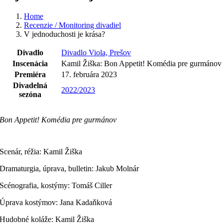
Home
Recenzie / Monitoring divadiel
V jednoduchosti je krása?
Divadlo
Divadlo Viola, Prešov
Inscenácia
Kamil Žiška: Bon Appetit! Komédia pre gurmánov
Premiéra
17. februára 2023
Divadelná
2022/2023
sezóna
Bon Appetit! Komédia pre gurmánov
Scenár, réžia: Kamil Žiška
Dramaturgia, úprava, bulletin: Jakub Molnár
Scénografia, kostýmy: Tomáš Ciller
Úprava kostýmov: Jana Kadaňková
Hudobné koláže: Kamil Žiška