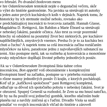
vo februári. Po dvanásťchodovom menu
v hre
Odamšeneodam
tentokrát nejde o degustačnú večeru, skôr
o výlet do histórie gastronómie. Na javisku sa stretávajú tri autorky
a jeden autor prvých kuchárskych kníh v dejinách. Napriek tomu, že
historicky by ich stretnutie možné nebolo, rovnako ako
v predchádzajúcej inscenácii to tvorcovia zariadili. Hannah Glasse,
Magdaléna D. Rettigová, Ján Babilon a Marie Ébrard sa stretávajú
v nebeskej čakárni, paralele očistca. Ako trest za svoje pozemské
hriechy sú odsúdení na posmrtný život bez niektorých, pre kuchárov
najdôležitejších, zmyslových vnemov. Predsa čo je to za kuchára bez
chuti a čuchu? A napriek tomu sa celá inscenácia začína roztáčaním
mlynčekov na kávu, paradoxne jednu z najvoňavejších substancií na
zemi. Ako postupne melú, tak sa rozbieha aj konverzácia a monotónne
zvuky mlynčekov dopĺňajú životné príbehy jednotlivých postáv.
Ak sa v
Odamšeneodam
životopisná línia tiahne celou
inscenáciou,
Bon appetit!
volí oboznámenie s komplexnými
životopismi hneď na začiatku, postupne sa v priebehu rozrastajú
o rôzne nuansy jednotlivých postáv či krajín, z ktorých pochádzajú.
Keď už je „kafíčková spoločnosť“ pani Rettigovej kompletná,
odhaľuje sa dôvod ich spoločného pobytu v nebeskej čakárni. Svet je
v ohrození. Spupný Generál sa rozhodol, že Zem sa mu hnusí natoľko,
že by na ňu použil svoj jedinečný gombík, ktorého stlačením bude
planéta raz a navždy zničená aj s ľuďmi. Divadlo Viola sa snaží
prinášať vo svojich inscenáciách vhľad do histórie a zároveň