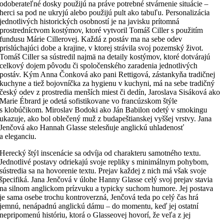
odoberateľné dosky použijú na práve potrebné stvárnenie situácie –
herci sa pod ne ukryjú alebo použijú pult ako tabuľu. Personalizácia
jednotlivých historických osobností je na javisku prítomná
prostredníctvom kostýmov, ktoré vytvoril Tomáš Ciller s použitím
fundusu Márie Cillerovej. Každá z postáv ma na sebe odev
prislúchajúci dobe a krajine, v ktorej strávila svoj pozemský život.
Tomáš Ciller sa sústredil najmä na detaily kostýmov, ktoré dotvárajú
celkový dojem pôvodu či spoločenského zaradenia jednotlivých
postáv. Kým Anna Čonková ako pani Rettigová, zástankyňa tradičnej
kuchyne a tiež bojovníčka za hygienu v kuchyni, má na sebe tradičný
český odev z prostredia menších miest či dedín, Jaroslava Sisáková ak
Marie Ébrard je odetá sofistikovane vo francúzskom štýle
s klobúčikom. Miroslav Bodoki ako Ján Babilon odetý v smokingu
ukazuje, ako bol oblečený muž z budapeštianskej vyššej vrstvy. Jana
Jenčová ako Hannah Glasse stelesňuje anglickú uhladenosť
a eleganciu.
Herecký štýl inscenácie sa odvíja od charakteru samotného textu.
Jednotlivé postavy odriekajú svoje repliky s minimálnym pohybom,
sústredia sa na hovorenie textu. Prejav každej z nich má však svoje
špecifiká. Jana Jenčová v úlohe Hanny Glasse celý svoj prejav stavia
na silnom anglickom prízvuku a typicky suchom humore. Jej postava
je sama osebe trochu kontroverzná, Jenčová teda po celý čas hrá
jemnú, nenápadnú anglickú dámu – do momentu, keď jej ostatní
nepripomenú históriu, ktorá o Glasseovej hovorí, že veľa z jej