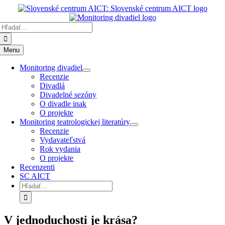
Preskočiť
k
Hľadať:
obsahu
Menu
Monitoring divadiel
Recenzie
Divadlá
Divadelné sezóny
O divadle inak
O projekte
Monitoring teatrologickej literatúry
Recenzie
Vydavateľstvá
Rok vydania
O projekte
Recenzenti
SC AICT
Hľadať:
V jednoduchosti je krása?