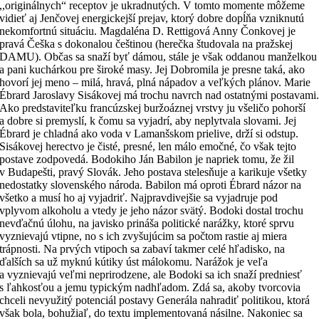
,,originálnych“ receptov je ukradnutých. V tomto momente môžeme
vidieť aj Jenčovej energickejší prejav, ktorý dobre dopĺňa vzniknutú
nekomfortnú situáciu. Magdaléna D. Rettigová Anny Čonkovej je
pravá Češka s dokonalou češtinou (herečka študovala na pražskej
DAMU). Občas sa snaží byť dámou, stále je však oddanou manželkou
a pani kuchárkou pre široké masy. Jej Dobromila je presne taká, ako
hovorí jej meno – milá, hravá, plná nápadov a veľkých plánov. Marie
Ébrard Jaroslavy Sisákovej má trochu navrch nad ostatnými postavami
Ako predstaviteľku francúzskej buržoáznej vrstvy ju všeličo pohorší
a dobre si premyslí, k čomu sa vyjadrí, aby neplytvala slovami. Jej
Ébrard je chladná ako voda v Lamanšskom prielive, drží si odstup.
Sisákovej herectvo je čisté, presné, len málo emočné, čo však tejto
postave zodpovedá. Bodokiho Ján Babilon je napriek tomu, že žil
v Budapešti, pravý Slovák. Jeho postava stelesňuje a karikuje všetky
nedostatky slovenského národa. Babilon má oproti Ébrard názor na
všetko a musí ho aj vyjadriť. Najpravdivejšie sa vyjadruje pod
vplyvom alkoholu a vtedy je jeho názor svätý. Bodoki dostal trochu
nevďačnú úlohu, na javisko prináša politické narážky, ktoré sprvu
vyznievajú vtipne, no s ich zvyšujúcim sa počtom rastie aj miera
trápnosti. Na prvých vtipoch sa zabaví takmer celé hľadisko, na
ďalších sa už myknú kútiky úst málokomu. Narážok je veľa
a vyznievajú veľmi neprirodzene, ale Bodoki sa ich snaží predniesť
s ľahkosťou a jemu typickým nadhľadom. Zdá sa, akoby tvorcovia
chceli nevyužitý potenciál postavy Generála nahradiť politikou, ktorá
však bola, bohužiaľ, do textu implementovaná násilne. Nakoniec sa