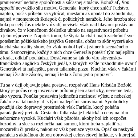
pranierovať neduhy spoločnosti a súčasnej situácie. Bohužiaľ,
Bon
appetit!
nevyužilo silu motívu Generála, ktorý chce zničiť ľudstvo,
naplno, počas príbehu sa vytrácal, miestami až upadal do zabudnutia,
najmä v momentoch škriepok či politických narážok. Jeho hrozba síce
bola po celý čas niekde v úzadí, nevisela však nad hlavami postáv ani
divákov, čo v konečnom dôsledku ubralo na sugestívnosti príbehu
a jeho výpovede. Napriek tomu, že štyria kuchári majú zachrániť svet
potešením pôžitkárskeho jazýčka Generála, občas to skôr vyzerá ako
kuchárska reality show, čo však mohol byť aj zámer inscenačného
tímu. Samozrejme, každý z nich chce Generála potešiť tým najlepším
z kraja, odkiaľ pochádza. Dostávame sa tak do víru slovensko-
francúzsko-anglicko-českých jedál, z ktorých vzíde rozhodnutie uvariť
Generálovi tú najlepšiu, pravú taliansku pizzu. Kuchári však v čakárni
nemajú žiadne zásoby, nemajú teda z čoho jedlo pripraviť.
Tu sa v deji objavuje piata postava, rozprávač Hans Kristián Božolé,
ktorý je počas celej inscenácie prítomný len akusticky, nevieme teda,
ako vyzerá. Ponúka postavám jedinečnú možnosť výletu z nebeskej
čakárne na taliansky trh s tými najlepšími surovinami. Symbolicky
použijú ako dopravný prostriedok vlak Farfalle, ktorý poháňa
paradajkový pretlak. Cesta do Talianska je hektická a ceny na trhu
nehorázne vysoké. Kuchári však pôsobia, akoby bol ich rozpočet
bezodný, a síce sa rozhorčia nad sumou, ktorú treba zaplatiť za
mozarellu či pretlak, nakoniec však peniaze vytasia. Opäť sa naskytá
paralela s aktuálnou dobou obrovskej celosvetovej inflácie, v ktorej sú