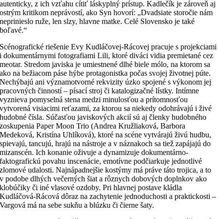
autenticky, z ich vzťahu cítiť láskyplný prístup. Kadlečík je zároveň aj
ostrým kritikom neprávostí, ako Syn hovorí: „Dvadsiate storočie nám
neprinieslo ruže, len slzy, hlavne matke. Celé Slovensko je také
boľavé.“
Scénografické riešenie Evy Kudláčovej-Rácovej pracuje s projekciami
i dokumentárnymi fotografiami Lili, ktoré diváci vidia premietané cez
meotar. Stredom javiska je umiestnené dlhé biele mólo, na ktorom sa
ako na bežiacom páse hýbe protagonistka počas svojej životnej púte.
Nechýbajú ani významotvorné rekvizity úzko spojené s výkonom jej
pracovných činností – písací stroj či katalogizačné lístky. Intímne
vyznieva pomyselná stena medzi minulosťou a prítomnosťou
vytvorená visiacimi reťazami, za ktorou sa niekedy odohrávajú i živé
hudobné čísla. Súčasťou javiskových akcií sú aj členky hudobného
zoskupenia Paper Moon Trio (Andrea Kružliaková, Barbora
Medeková, Kristína Uhlíková), ktoré na scéne vytvárajú živú hudbu,
spievajú, tancujú, hrajú na nástroje a v náznakoch sa tiež zapájajú do
mizanscén. Ich konanie oživuje a dynamizuje dokumentárno-
faktografickú povahu inscenácie, emotívne podčiarkuje jednotlivé
zlomové udalosti. Najnápadnejšie kostýmy má práve táto trojica, a to
v podobe dlhých večerných šiat a rôznych dobových doplnkov ako
klobúčiky či iné vlasové ozdoby. Pri hlavnej postave kládla
Kudláčová-Rácová dôraz na zachytenie jednoduchosti a praktickosti –
Vargová má na sebe sukňu a blúzku či čierne šaty.