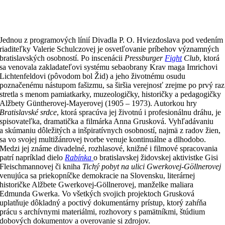
Jednou z programových línií Divadla P. O. Hviezdoslava pod vedením
riaditeľky Valerie Schulczovej je osvetľovanie príbehov významných
bratislavských osobností. Po inscenácii
Pressburger
Fight
Club
, ktorá
sa venovala zakladateľovi systému sebaobrany Krav maga Imrichovi
Lichtenfeldovi (pôvodom bol Žid) a jeho životnému osudu
poznačenému nástupom fašizmu, sa širšia verejnosť zrejme po prvý raz
stretla s menom pamiatkarky, muzeologičky, historičky a pedagogičky
Alžbety Güntherovej-Mayerovej (1905 – 1973). Autorkou hry
Bratislavské srdce
, ktorá spracúva jej životnú i profesionálnu dráhu, je
spisovateľka, dramatička a filmárka Anna Grusková. Vyhľadávaniu
a skúmaniu dôležitých a inšpiratívnych osobností, najmä z radov žien,
sa vo svojej multižánrovej tvorbe venuje kontinuálne a dlhodobo.
Medzi jej známe divadelné, rozhlasové, knižné i filmové spracovania
patrí napríklad dielo
Rabínka
o bratislavskej židovskej aktivistke Gisi
Fleischmannovej či kniha
Tichý pobyt na ulici Gwerkovej-Göllnerovej
venujúca sa priekopníčke demokracie na Slovensku, literárnej
historičke Alžbete Gwerkovej-Göllnerovej, manželke maliara
Edmunda Gwerka. Vo všetkých svojich projektoch Grusková
uplatňuje dôkladný a poctivý dokumentárny prístup, ktorý zahŕňa
prácu s archívnymi materiálmi, rozhovory s pamätníkmi, štúdium
dobových dokumentov a overovanie si zdrojov.