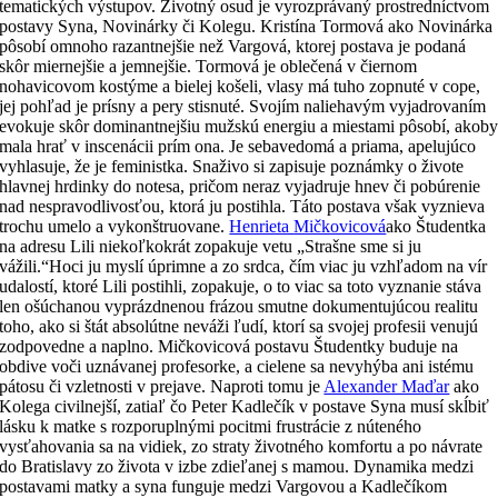
tematických výstupov. Životný osud je vyrozprávaný prostredníctvom
postavy Syna, Novinárky či Kolegu. Kristína Tormová ako Novinárka
pôsobí omnoho razantnejšie než Vargová, ktorej postava je podaná
skôr miernejšie a jemnejšie. Tormová je oblečená v čiernom
nohavicovom kostýme a bielej košeli, vlasy má tuho zopnuté v cope,
jej pohľad je prísny a pery stisnuté. Svojím naliehavým vyjadrovaním
evokuje skôr dominantnejšiu mužskú energiu a miestami pôsobí, akob
mala hrať v inscenácii prím ona. Je sebavedomá a priama, apelujúco
vyhlasuje, že je feministka. Snaživo si zapisuje poznámky o živote
hlavnej hrdinky do notesa, pričom neraz vyjadruje hnev či pobúrenie
nad nespravodlivosťou, ktorá ju postihla. Táto postava však vyznieva
trochu umelo a vykonštruovane.
Henrieta Mičkovicová
ako Študentka
na adresu Lili niekoľkokrát zopakuje vetu „Strašne sme si ju
vážili.“Hoci ju myslí úprimne a zo srdca, čím viac ju vzhľadom na vír
udalostí, ktoré Lili postihli, zopakuje, o to viac sa toto vyznanie stáva
len ošúchanou vyprázdnenou frázou smutne dokumentujúcou realitu
toho, ako si štát absolútne neváži ľudí, ktorí sa svojej profesii venujú
zodpovedne a naplno. Mičkovicová postavu Študentky buduje na
obdive voči uznávanej profesorke, a cielene sa nevyhýba ani istému
pátosu či vzletnosti v prejave. Naproti tomu je
Alexander Maďar
ako
Kolega civilnejší, zatiaľ čo Peter Kadlečík v postave Syna musí skĺbiť
lásku k matke s rozporuplnými pocitmi frustrácie z núteného
vysťahovania sa na vidiek, zo straty životného komfortu a po návrate
do Bratislavy zo života v izbe zdieľanej s mamou. Dynamika medzi
postavami matky a syna funguje medzi Vargovou a Kadlečíkom