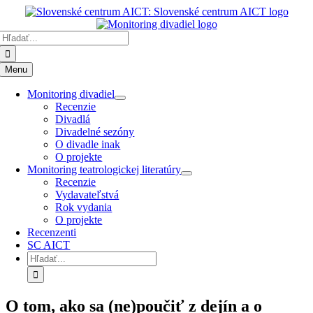
Preskočiť
k
Hľadať:
obsahu
Menu
Monitoring divadiel
Recenzie
Divadlá
Divadelné sezóny
O divadle inak
O projekte
Monitoring teatrologickej literatúry
Recenzie
Vydavateľstvá
Rok vydania
O projekte
Recenzenti
SC AICT
Hľadať:
O tom, ako sa (ne)poučiť z dejín a o