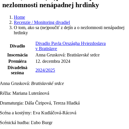
nezlomnosti nenápadnej hrdinky
Home
Recenzie / Monitoring divadiel
O tom, ako sa (ne)poučiť z dejín a o nezlomnosti nenápadnej
hrdinky
Divadlo Pavla Országha Hviezdoslava
Divadlo
v Bratislave
Inscenácia
Anna Grusková: Bratislavské srdce
Premiéra
12. decembra 2024
Divadelná
2024/2025
sezóna
Anna Grusková:
Bratislavské srdce
Réžia: Mariana Luteránová
Dramaturgia: Dáša Čiripová, Tereza Hladká
Scéna a kostýmy: Eva Kudláčová-Rácová
Scénická hudba: Ľubo Burgr