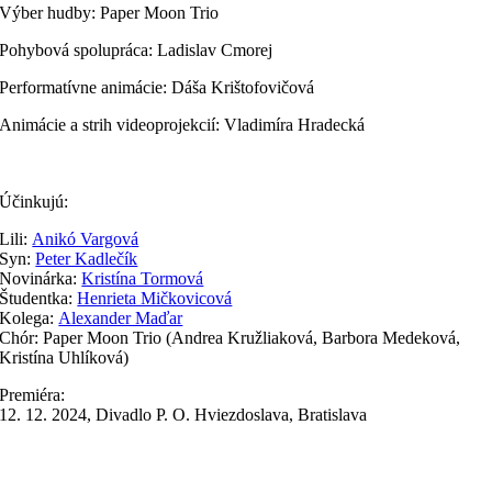
Výber hudby: Paper Moon Trio
Pohybová spolupráca: Ladislav Cmorej
Performatívne animácie: Dáša Krištofovičová
Animácie a strih videoprojekcií: Vladimíra Hradecká
Účinkujú:
Lili:
Anikó Vargov
á
Syn:
Peter Kadlečík
Novinárka:
Kristína Tormová
Študentka:
Henrieta Mičkovicová
Kolega:
Alexander Maďar
Chór: Paper Moon Trio (Andrea Kružliaková, Barbora Medeková,
Kristína Uhlíková)
Premiéra:
‍12. 12. 2024, Divadlo P. O. Hviezdoslava, Bratislava