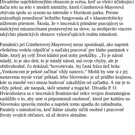
Divadelne najefektívnejším obrazom je scéna, keď sa všetci účinkujúci
tlačia telo na telo v modeli miniizby, ktorú Güntherová-Mayerová
obývala spolu so synom na internáte v Horskom parku. Presne
znázorňujú nemožnosť bežného fungovania až v klaustrofobicky
zúženom priestore. Škoda, že v inscenácii primárne pracujúcej so
statickými mizanscénami postavenými na slove, sa neobjavilo viacero
takýchto plastických obrazov vykresľujúcich realitu minulosti.
Pamätníci pri Güntherovej-Mayerovej neraz spomínajú, ako napriek
všetkému vedela odpúšťať a naďalej pracovať pre blaho pamiatok v
štáte, ktorý jej celý život kládol pod nohy prekážky. „To je národ
mladý, to je ako deti, to je mladý národ, má svoje chyby, ale je
obdivuhodné, čo dokázal,“hovorievala. Jej častá fráza tiež bola:
„Vonkoncom je pekné začínať vždy nanovo.“ Mohli by sme si z jej
nastavenia mysle vziať príklad, lebo Slovensko je už pridlho krajinou,
kde sa mnohé veci musia budovať zakaždým od začiatku. A nie je to
vždy pekné, ale naopak, skôr smutné a tragické. Divadla P. O.
Hviezdoslava sa v inscenácii Bratislavské srdce svojou dramaturgiou
zaslúžilo o to, aby sme si pripomenuli osobnosť, ktorá pre kultúru na
Slovensku spravila mnoho a napriek tomu upadla do zabudnutia.
Paralely s minulosťou, keď štátne zásahy ničili osobné i pracovné
životy svojich občanov, sú až desivo aktuálne.