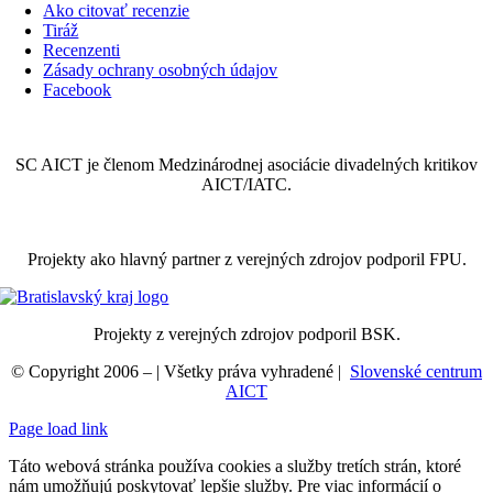
Navigation
Ako citovať recenzie
Tiráž
Recenzenti
Zásady ochrany osobných údajov
Facebook
SC AICT je členom Medzinárodnej asociácie divadelných kritikov
AICT/IATC.
Projekty ako hlavný partner z verejných zdrojov podporil FPU.
Projekty z verejných zdrojov podporil BSK.
© Copyright 2006 –
| Všetky práva vyhradené |
Slovenské centrum
AICT
Page load link
Táto webová stránka používa cookies a služby tretích strán, ktoré
nám umožňujú poskytovať lepšie služby. Pre viac informácií o