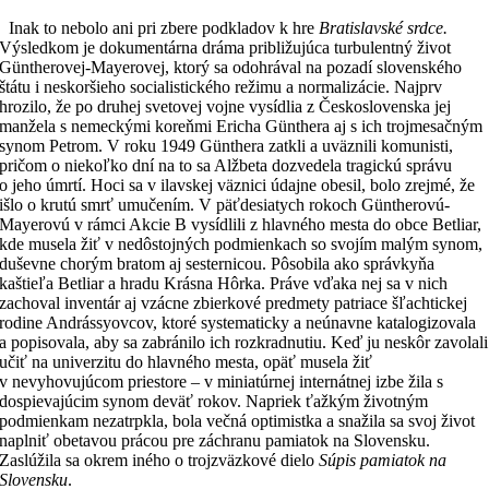
Inak to nebolo ani pri zbere podkladov k hre
Bratislavské srdce.
Výsledkom je dokumentárna dráma približujúca turbulentný život
Güntherovej-Mayerovej, ktorý sa odohrával na pozadí slovenského
štátu i neskoršieho socialistického režimu a normalizácie. Najprv
hrozilo, že po druhej svetovej vojne vysídlia z Československa jej
manžela s nemeckými koreňmi Ericha Günthera aj s ich trojmesačným
synom Petrom. V roku 1949 Günthera zatkli a uväznili komunisti,
pričom o niekoľko dní na to sa Alžbeta dozvedela tragickú správu
o jeho úmrtí. Hoci sa v ilavskej väznici údajne obesil, bolo zrejmé, že
išlo o krutú smrť umučením. V päťdesiatych rokoch Güntherovú-
Mayerovú v rámci Akcie B vysídlili z hlavného mesta do obce Betliar,
kde musela žiť v nedôstojných podmienkach so svojím malým synom,
duševne chorým bratom aj sesternicou. Pôsobila ako správkyňa
kaštieľa Betliar a hradu Krásna Hôrka. Práve vďaka nej sa v nich
zachoval inventár aj vzácne zbierkové predmety patriace šľachtickej
rodine Andrássyovcov, ktoré systematicky a neúnavne katalogizovala
a popisovala, aby sa zabránilo ich rozkradnutiu. Keď ju neskôr zavolali
učiť na univerzitu do hlavného mesta, opäť musela žiť
v nevyhovujúcom priestore – v miniatúrnej internátnej izbe žila s
dospievajúcim synom deväť rokov. Napriek ťažkým životným
podmienkam nezatrpkla, bola večná optimistka a snažila sa svoj život
naplniť obetavou prácou pre záchranu pamiatok na Slovensku.
Zaslúžila sa okrem iného o trojzväzkové dielo
Súpis pamiatok na
Slovensku
.