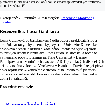
platformu mloki.sk a s veľkou obľubou sa zúčastňuje divadelných festivalov
doma i v zahraničí.
Uverejnené: 26. februára 2025
Kategórie:
Recenzie / Monitoring
divadiel
Recenzentka: Lucia Galdíková
Lucia Galdíková po bakalárskom štúdiu odboru prekladateľstvo a
tlmočníctvo (anglický a nemecký jazyk) na Univerzite Komenského
absolvovala teóriu a kritiku divadelného umenia na Vysokej škole
múzických umení v Bratislave. Počas štúdia sa zúčastnila ročného
výmenného pobytu Erazmus na Freie Universität v Berlíne.
Participovala na Seminároch asociácie AICT pre mladých divadelných
kritikov na festivaloch vo Vroclave a v Istanbule. Pravidelne prispieva
do časopisu kød – konkrétne o divadle či na internetovú platformu
mloki.sk a s veľkou obľubou sa zúčastňuje divadelných festivalov
doma i v zahraničí.
Posledné recenzie
Kamene budú kričať