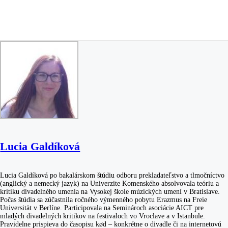
Lucia Galdíková
Lucia Galdíková po bakalárskom štúdiu odboru prekladateľstvo a tlmočníctvo
(anglický a nemecký jazyk) na Univerzite Komenského absolvovala teóriu a
kritiku divadelného umenia na Vysokej škole múzických umení v Bratislave.
Počas štúdia sa zúčastnila ročného výmenného pobytu Erazmus na Freie
Universität v Berlíne. Participovala na Seminároch asociácie AICT pre
mladých divadelných kritikov na festivaloch vo Vroclave a v Istanbule.
Pravidelne prispieva do časopisu kød – konkrétne o divadle či na internetovú