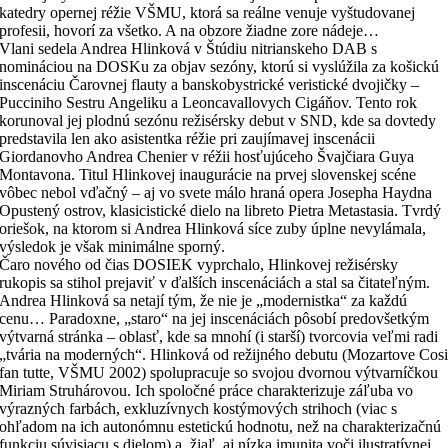
katedry opernej réžie VŠMU, ktorá sa reálne venuje vyštudovanej
profesii, hovorí za všetko. A na obzore žiadne zore nádeje…
Vlani sedela Andrea Hlinková v Štúdiu nitrianskeho DAB s
nomináciou na DOSKu za objav sezóny, ktorú si vyslúžila za košickú
inscenáciu Čarovnej flauty a banskobystrické veristické dvojičky –
Pucciniho Sestru Angeliku a Leoncavallovych Cigáňov. Tento rok
korunoval jej plodnú sezónu režisérsky debut v SND, kde sa dovtedy
predstavila len ako asistentka réžie pri zaujímavej inscenácii
Giordanovho Andrea Chenier v réžii hosťujúceho Švajčiara Guya
Montavona. Titul Hlinkovej inaugurácie na prvej slovenskej scéne
vôbec nebol vďačný – aj vo svete málo hraná opera Josepha Haydna
Opustený ostrov, klasicistické dielo na libreto Pietra Metastasia. Tvrdý
oriešok, na ktorom si Andrea Hlinková síce zuby úplne nevylámala,
výsledok je však minimálne sporný.
Čaro nového od čias DOSIEK vyprchalo, Hlinkovej režisérsky
rukopis sa stihol prejaviť v ďalších inscenáciách a stal sa čitateľným.
Andrea Hlinková sa netají tým, že nie je „modernistka“ za každú
cenu… Paradoxne, „staro“ na jej inscenáciách pôsobí predovšetkým
výtvarná stránka – oblasť, kde sa mnohí (i starší) tvorcovia veľmi radi
„tvária na moderných“. Hlinková od režijného debutu (Mozartove Cos
fan tutte, VŠMU 2002) spolupracuje so svojou dvornou výtvarníčkou
Miriam Struhárovou. Ich spoločné práce charakterizuje záľuba vo
výrazných farbách, exkluzívnych kostýmových strihoch (viac s
ohľadom na ich autonómnu estetickú hodnotu, než na charakterizačnú
funkciu súvisiacu s dielom) a, žiaľ, aj nízka imunita voči ilustratívnej