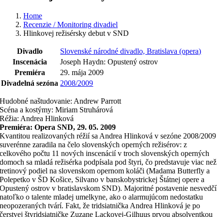
Home
Recenzie / Monitoring divadiel
Hlinkovej režisérsky debut v SND
Divadlo
Slovenské národné divadlo, Bratislava (opera)
Inscenácia
Joseph Haydn: Opustený ostrov
Premiéra
29. mája 2009
Divadelná sezóna
2008/2009
Hudobné naštudovanie: Andrew Parrott
Scéna a kostýmy: Miriam Struhárová
Réžia: Andrea Hlinková
Premiéra: Opera SND, 29. 05. 2009
Kvantitou realizovaných réžií sa Andrea Hlinková v sezóne 2008/2009
suverénne zaradila na čelo slovenských operných režisérov: z
celkového počtu 11 nových inscenácií v troch slovenských operných
domoch sa mladá režisérka podpísala pod štyri, čo predstavuje viac než
tretinový podiel na slovenskom opernom koláči (Madama Butterfly a
Polepetko v ŠD Košice, Silvano v banskobystrickej Štátnej opere a
Opustený ostrov v bratislavskom SND). Majoritné postavenie nesvedčí
natoľko o talente mladej umelkyne, ako o alarmujúcom nedostatku
neopozeraných tvárí. Fakt, že tridsiatnička Andrea Hlinková je po
čerstvej štyridsiatničke Zuzane Lackovej-Gilhuus prvou absolventkou