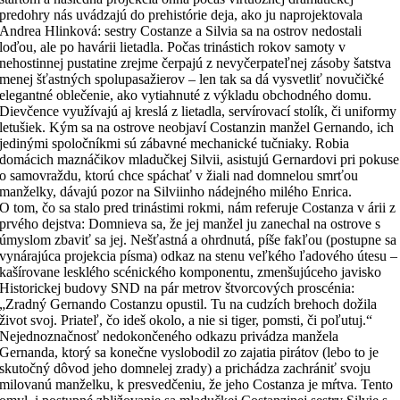
predohry nás uvádzajú do prehistórie deja, ako ju naprojektovala
Andrea Hlinková: sestry Costanze a Silvia sa na ostrov nedostali
loďou, ale po havárii lietadla. Počas trinástich rokov samoty v
nehostinnej pustatine zrejme čerpajú z nevyčerpateľnej zásoby šatstva
menej šťastných spolupasažierov – len tak sa dá vysvetliť novučičké
elegantné oblečenie, ako vytiahnuté z výkladu obchodného domu.
Dievčence využívajú aj kreslá z lietadla, servírovací stolík, či uniformy
letušiek. Kým sa na ostrove neobjaví Costanzin manžel Gernando, ich
jedinými spoločníkmi sú zábavné mechanické tučniaky. Robia
domácich maznáčikov mladučkej Silvii, asistujú Gernardovi pri pokuse
o samovraždu, ktorú chce spáchať v žiali nad domnelou smrťou
manželky, dávajú pozor na Silviinho nádejného milého Enrica.
O tom, čo sa stalo pred trinástimi rokmi, nám referuje Costanza v árii z
prvého dejstva: Domnieva sa, že jej manžel ju zanechal na ostrove s
úmyslom zbaviť sa jej. Nešťastná a ohrdnutá, píše fakľou (postupne sa
vynárajúca projekcia písma) odkaz na stenu veľkého ľadového útesu –
kašírovane lesklého scénického komponentu, zmenšujúceho javisko
Historickej budovy SND na pár metrov štvorcových proscénia:
„Zradný Gernando Costanzu opustil. Tu na cudzích brehoch dožila
život svoj. Priateľ, čo ideš okolo, a nie si tiger, pomsti, či poľutuj.“
Nejednoznačnosť nedokončeného odkazu privádza manžela
Gernanda, ktorý sa konečne vyslobodil zo zajatia pirátov (lebo to je
skutočný dôvod jeho domnelej zrady) a prichádza zachrániť svoju
milovanú manželku, k presvedčeniu, že jeho Costanza je mŕtva. Tento