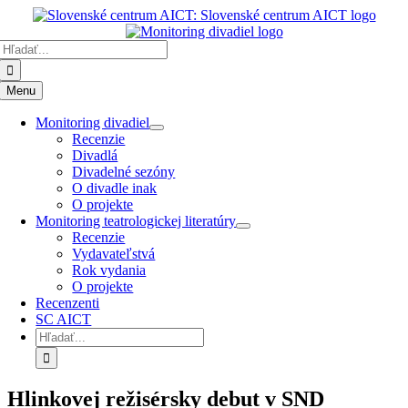
Preskočiť
k
Hľadať:
obsahu
Menu
Monitoring divadiel
Recenzie
Divadlá
Divadelné sezóny
O divadle inak
O projekte
Monitoring teatrologickej literatúry
Recenzie
Vydavateľstvá
Rok vydania
O projekte
Recenzenti
SC AICT
Hľadať:
Hlinkovej režisérsky debut v SND