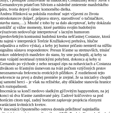
omyl, i postupné zbližovanie sa mladučkej Costanzinej sestry Silvie s
Gernandovym priateľom Silviom a následné zmierenie manželského
páru, tvoria dejový rámec komorného dielka.
Andrea Hlinková sa pokúsila rozohrať sujet výjavmi zo života
stroskotancov (kúpeľ, príprava stravy, starostlivosť o tučniačikov,
stavba stanu,…). Mnohé z toho by sa dalo akceptovať, keby dokázala
ustrážiť aj vážne momenty, ktoré partitúra svojím hudobným
výrazivom nedovoľuje interpretovať s lacným humorom
(predovšetkým kontrastná hudobná kresba nešťastnej Costanze, ktorá
tu najmä v interpretácii Terézie Kružliakovej prehráva, hlučne
odpadáva a rušivo výska), a keby jej humor pričasto nemieril na nižšiu
signálnu sústavu respondentov. Presun šťastne sa stretnuvších, trinásť
rokov oddelených manželov do stanu, by sme pochopili, aj keby sa
stan vzápätí neotriasal rytmickými pohybmi, dokonca aj keby si
Gernando po východe z neho nezapol zips na nohaviciach a Costanza
divákom so šťastným úsmevom na tvári počtom vztýčených prstov
neoznamovala frekvenciu erotických pôžitkov. Z rozdielnosti tejto
sekvencie na prvej a druhej premiére je zrejmé, že sa iniciatívy chopili
aj samotní herci – je však na režisérke, aby dôkladne stanovila hranice
ich roztopašnosti.
Inscenácia sa končí medovo sladkým gýčovitým happyendom, na jej
konci sú dva šťastne zamilované páry. Ľadové kráľovstvo sa pod
horúcim citom topí, zadný horizont zaplavuje projekcia rôznymi
variáciami kvitnúcich kvetov.
V inscenácii Opusteného ostrova dostala príležitosť najmladšia