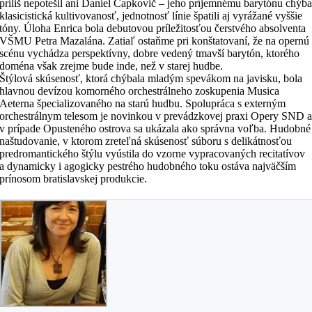
príliš nepotešil ani Daniel Čapkovič – jeho príjemnému barytónu chýb
klasicistická kultivovanosť, jednotnosť línie špatili aj vyrážané vyššie
tóny. Úloha Enrica bola debutovou príležitosťou čerstvého absolventa
VŠMU Petra Mazalána. Zatiaľ ostaňme pri konštatovaní, že na opernú
scénu vychádza perspektívny, dobre vedený tmavší barytón, ktorého
doména však zrejme bude inde, než v starej hudbe.
Štýlová skúsenosť, ktorá chýbala mladým spevákom na javisku, bola
hlavnou devízou komorného orchestrálneho zoskupenia Musica
Aeterna špecializovaného na starú hudbu. Spolupráca s externým
orchestrálnym telesom je novinkou v prevádzkovej praxi Opery SND 
v prípade Opusteného ostrova sa ukázala ako správna voľba. Hudobné
naštudovanie, v ktorom zreteľná skúsenosť súboru s delikátnosťou
predromantického štýlu vyústila do vzorne vypracovaných recitatívov
a dynamicky i agogicky pestrého hudobného toku ostáva najväčším
prínosom bratislavskej produkcie.