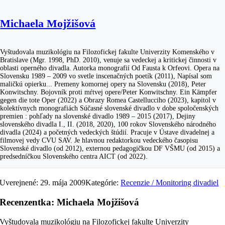
Michaela Mojžišová
Vyštudovala muzikológiu na Filozofickej fakulte Univerzity Komenského v
Bratislave (Mgr. 1998, PhD. 2010), venuje sa vedeckej a kritickej činnosti v
oblasti operného divadla. Autorka monografií Od Fausta k Orfeovi. Opera na
Slovensku 1989 – 2009 vo svetle inscenačných poetík (2011), Napísal som
maličkú opierku... Premeny komornej opery na Slovensku (2018), Peter
Konwitschny. Bojovník proti mŕtvej opere/Peter Konwitschny. Ein Kämpfer
gegen die tote Oper (2022) a Obrazy Romea Castellucciho (2023), kapitol v
kolektívnych monografiách Súčasné slovenské divadlo v dobe spoločenských
premien : pohľady na slovenské divadlo 1989 – 2015 (2017), Dejiny
slovenského divadla I., II. (2018, 2020), 100 rokov Slovenského národného
divadla (2024) a početných vedeckých štúdií. Pracuje v Ústave divadelnej a
filmovej vedy CVU SAV. Je hlavnou redaktorkou vedeckého časopisu
Slovenské divadlo (od 2012), externou pedagogičkou DF VŠMU (od 2015) a
predsedníčkou Slovenského centra AICT (od 2022).
Uverejnené: 29. mája 2009
Kategórie:
Recenzie / Monitoring divadiel
Recenzentka: Michaela Mojžišová
Vyštudovala muzikológiu na Filozofickej fakulte Univerzity