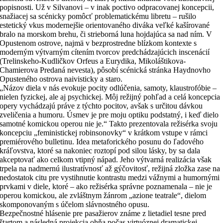
popisnosti. Už v Silvanovi – v inak poctivo odpracovanej koncepcii,
snažiacej sa scénicky pomôcť problematickému libretu – rušilo
estetický vkus modernejšie orientovaného diváka veľké kašírované
bralo na morskom brehu, či strieborná luna hojdajúca sa nad ním. V
Opustenom ostrove, najmä v bezprostredne blízkom kontexte s
moderným výtvarným cítením tvorcov predchádzajúcich inscenácií
(Trelinskeho-Kudličkov Orfeus a Eurydika, Mikoláštikova-
Chamierova Predaná nevesta), pôsobí scénická stránka Haydnovho
Opusteného ostrova naivisticky a staro.
„Názov diela v nás evokuje pocity odlúčenia, samoty, klaustrofóbie –
nielen fyzickej, ale aj psychickej. Môj režijný pohľad a celá koncepcia
opery vychádzajú práve z týchto pocitov, avšak s určitou dávkou
zveličenia a humoru. Úsmev je pre moju optiku podstatný, i keď dielo
samotné komickou operou nie je.“ Takto prezentovala režisérka svoju
koncepciu „feministickej robinsonovky“ v krátkom vstupe v rámci
premiérového bulletinu. Idea metaforického posunu do ľadového
kráľovstva, ktoré sa nakoniec roztopí pod silou lásky, by sa dala
akceptovať ako celkom vtipný nápad. Jeho výtvarná realizácia však
trpela na nadmernú ilustratívnosť až gýčovitosť, režijná zložka zase na
nedostatok citu pre vystihnutie kontrastu medzi vážnymi a humornými
prvkami v diele, ktoré – ako režisérka správne poznamenala – nie je
operou komickou, ale zvláštnym žánrom „azione teatrale“, dielom
skomponovaným s účelom slávnostného opusu.
Bezpečnostné hlásenie pre pasažierov známe z lietadiel tesne pred
štartom a následná projekcia ohňa počas virtuóznej dramatickej