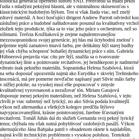
sólistická generácia operného súboru SND. Predviedli sa mladí pekní
ľudia s mladými peknými hlasmi, ale s minimálnou skúsenosťou s
klasicistickým hudobným štýlom. Ten si však žiada viac, než znelý
zdravý materiál. A hoci hosťujúci dirigent Andrew Parrott odviedol kus
záslužnej práce a hudobné naštudovanie posunul na kvalitatívny vrchol
zložiek tejto produkcie, týka sa to viac jeho práce s orchestrom, než so
sólistami. Terézia Kružliaková je zrejme najtalentovanejšou
mezzosopranistkou svojej generácie, jej hlas má úctyhodnú znelosť i
príjemne teplú zamatovo tmavú farbu, pre delikátny štýl starej hudby
jej však chýba schopnosť bohatšej dynamickej práce s ním. Gabriela
Hübnerová prejavila viac citu pre štýl, snažila sa o tvarovanie
dynamickej línie a pointovanie recitatívov, jej hendikepom je nadmerné
vibrato inak pekného materiálu. Sopranistka Helena Szabóová, ktorá
na seba doposiaľ upozornila najmä ako Eurydika v skvelej Trelinskeho
inscenácii, má pre pomerne nevďačne napísaný part Silvie málo farby
v nižšej polohe, na vysokej musí ešte popracovať v zmysle
kvalitatívnej vyrovnanosti a nezužovať tón. Miriam Garajová
disponuje menej pekným materiálom, než Helena Szabóová, v tejto
chvíli je viac subretný než lyrický, no ako Silvia podala kvalitnejší
výkon než alternantka a všetkých kolegov predčila štýlovo
najvypracovanejšími, krásne pointovanými, farebne šťavnatými
recitatívmi. Tomáš Juhás dal do služieb Gernanda svoj pekný lyrický
tenor, chýbala mu však nutná pohyblivosť ozdobných pasáží. Výkon
alternujúceho Jána Babjaka patril v obsadenom oktete k najslabším,
najmä kvôli technickým problémom s vysokou polohou. Tentokrát