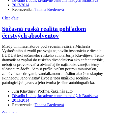
Divadlo Ludus, kreatívne centrum mladých Bratislava
2013/2014
Recenzentka:
Tatiana Brederová
Čítať ďalej
Súčasná ruská realita pohľadom
čerstvých absolventov
Mladý tím inscenátorov pod vedením režiséra Michaela
Vyskočániho si zvolil pre svoju najnovšiu inscenáciu v divadle
LUDUS text súčasného ruského autora Jurija Klavdijeva. Tento
dramatik sa zapísal do ruského divadelníctva ako enfant terrible,
nebojí sa provokovať a otvárať aj tie najtabuizovanejšie témy
súčasnej mládeže. Sám si prešiel veľmi pestrou minulosťou,
zahrával sa s drogami, vandalizmom a násilím ako člen skupiny
skinhedov. Jeho vlastný život je teda ukážkou sociálne-
patologických javov a jeho tvorba je silne autobiografická.
Jurij Klavdijev: Poďme, čaká nás auto
Divadlo Ludus, kreatívne centrum mladých Bratislava
2013/2014
Recenzentka:
Tatiana Brederová