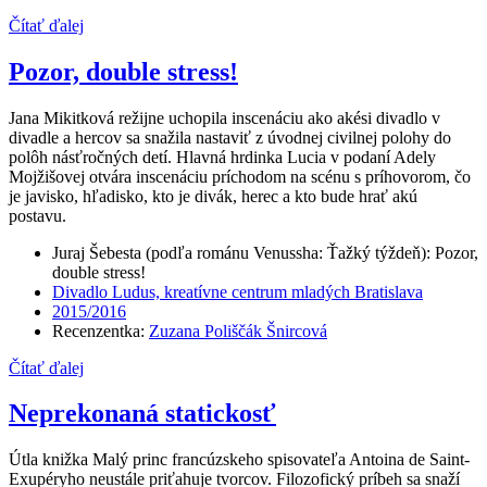
Čítať ďalej
Pozor, double stress!
Jana Mikitková režijne uchopila inscenáciu ako akési divadlo v
divadle a hercov sa snažila nastaviť z úvodnej civilnej polohy do
polôh násťročných detí. Hlavná hrdinka Lucia v podaní Adely
Mojžišovej otvára inscenáciu príchodom na scénu s príhovorom, čo
je javisko, hľadisko, kto je divák, herec a kto bude hrať akú
postavu.
Juraj Šebesta (podľa románu Venussha: Ťažký týždeň): Pozor,
double stress!
Divadlo Ludus, kreatívne centrum mladých Bratislava
2015/2016
Recenzentka:
Zuzana Poliščák Šnircová
Čítať ďalej
Neprekonaná statickosť
Útla knižka Malý princ francúzskeho spisovateľa Antoina de Saint-
Exupéryho neustále priťahuje tvorcov. Filozofický príbeh sa snaží