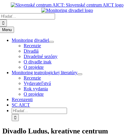
Preskočiť
k
Hľadať:
obsahu
Menu
Monitoring divadiel
Recenzie
Divadlá
Divadelné sezóny
O divadle inak
O projekte
Monitoring teatrologickej literatúry
Recenzie
Vydavateľstvá
Rok vydania
O projekte
Recenzenti
SC AICT
Hľadať:
Divadlo Ludus, kreatívne centrum