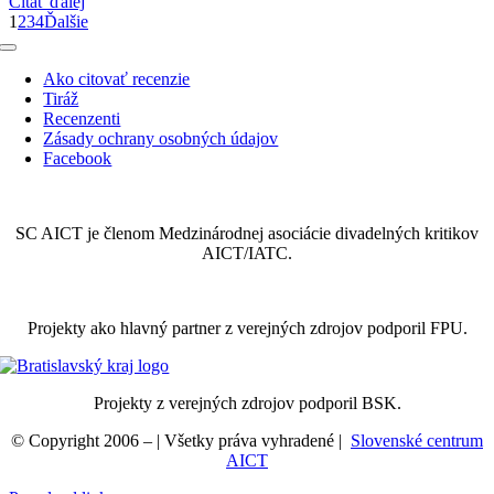
Čítať ďalej
1
2
3
4
Ďalšie
Toggle
Navigation
Ako citovať recenzie
Tiráž
Recenzenti
Zásady ochrany osobných údajov
Facebook
SC AICT je členom Medzinárodnej asociácie divadelných kritikov
AICT/IATC.
Projekty ako hlavný partner z verejných zdrojov podporil FPU.
Projekty z verejných zdrojov podporil BSK.
© Copyright 2006 –
| Všetky práva vyhradené |
Slovenské centrum
AICT