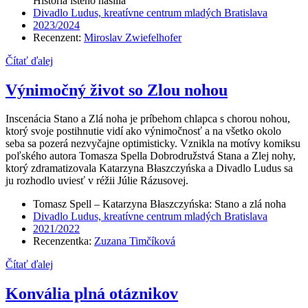
História istého násilia
Divadlo Ludus, kreatívne centrum mladých Bratislava
2023/2024
Recenzent:
Miroslav Zwiefelhofer
Čítať ďalej
Výnimočný život so Zlou nohou
Inscenácia Stano a Zlá noha je príbehom chlapca s chorou nohou,
ktorý svoje postihnutie vidí ako výnimočnosť a na všetko okolo
seba sa pozerá nezvyčajne optimisticky. Vznikla na motívy komiksu
poľského autora Tomasza Spella Dobrodružstvá Stana a Zlej nohy,
ktorý zdramatizovala Katarzyna Błaszczyńska a Divadlo Ludus sa
ju rozhodlo uviesť v réžii Júlie Rázusovej.
Tomasz Spell – Katarzyna Błaszczyńska: Stano a zlá noha
Divadlo Ludus, kreatívne centrum mladých Bratislava
2021/2022
Recenzentka:
Zuzana Timčíková
Čítať ďalej
Konvália plná otáznikov