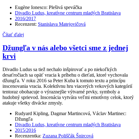
Eugène Ionesco: Plešivá speváčka
Divadlo Ludus, kreatívne centrum mladých Bratislava
2016/2017
Recenzent:
Stanislava Matejovičová
Čítať ďalej
Džungľa v nás alebo všetci sme z jednej
krvi
Divadlo Ludus sa tiež nechalo inšpirovať a po niekoľkých
desaťročiach sa opäť vracia k príbehu o dieťati, ktoré vychovala
džungľa. V roku 2016 sa Peter Kuba k tomuto textu a princípu
inscenovania vracia. Kolektívnu hru viacerých vekových kategórií
tentoraz obohacuje o výraznejšie výtvarné prvky, symboly a
hudobný sprievod. Inscenácia vytvára veľmi emotívny celok, ktorý
atakuje všetky divácke zmysly.
Rudyard Kipling, Dagmar Martincová, Václav Martinec:
Džungľa
Divadlo Ludus, kreatívne centrum mladých Bratislava
2015/2016
Recenzentka:
Zuzana Poliščák Šnircová