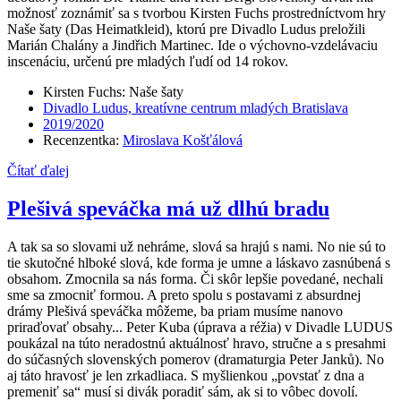
možnosť zoznámiť sa s tvorbou Kirsten Fuchs prostredníctvom hry
Naše šaty (Das Heimatkleid), ktorú pre Divadlo Ludus preložili
Marián Chalány a Jindřich Martinec. Ide o výchovno-vzdelávaciu
inscenáciu, určenú pre mladých ľudí od 14 rokov.
Kirsten Fuchs: Naše šaty
Divadlo Ludus, kreatívne centrum mladých Bratislava
2019/2020
Recenzentka:
Miroslava Košťálová
Čítať ďalej
Plešivá speváčka má už dlhú bradu
A tak sa so slovami už nehráme, slová sa hrajú s nami. No nie sú to
tie skutočné hlboké slová, kde forma je umne a láskavo zasnúbená s
obsahom. Zmocnila sa nás forma. Či skôr lepšie povedané, nechali
sme sa zmocniť formou. A preto spolu s postavami z absurdnej
drámy Plešivá speváčka môžeme, ba priam musíme nanovo
priraďovať obsahy... Peter Kuba (úprava a réžia) v Divadle LUDUS
poukázal na túto neradostnú aktuálnosť hravo, stručne a s presahmi
do súčasných slovenských pomerov (dramaturgia Peter Janků). No
aj táto hravosť je len zrkadliaca. S myšlienkou „povstať z dna a
premeniť sa“ musí si divák poradiť sám, ak si to vôbec dovolí.