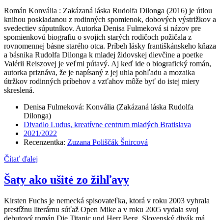
Román Konvália : Zakázaná láska Rudolfa Dilonga (2016) je útlou
knihou poskladanou z rodinných spomienok, dobových výstrižkov a
svedectiev súputníkov. Autorka Denisa Fulmeková si názov pre
spomienkovú biografiu o svojich starých rodičoch požičala z
rovnomennej básne starého otca. Príbeh lásky františkánskeho kňaza
a básnika Rudolfa Dilonga k mladej židovskej dievčine a poetke
Valérii Reiszovej je veľmi pútavý. Aj keď ide o biografický román,
autorka priznáva, že je napísaný z jej uhla pohľadu a mozaika
útržkov rodinných príbehov a vzťahov môže byť do istej miery
skreslená.
Denisa Fulmeková: Konvália (Zakázaná láska Rudolfa
Dilonga)
Divadlo Ludus, kreatívne centrum mladých Bratislava
2021/2022
Recenzentka:
Zuzana Poliščák Šnircová
Čítať ďalej
Šaty ako ušité zo žihľavy
Kirsten Fuchs je nemecká spisovateľka, ktorá v roku 2003 vyhrala
prestížnu literárnu súťaž Open Mike a v roku 2005 vydala svoj
debutový román Die Titanic und Herr Berg. Slovenský divák má