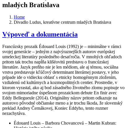
mladých Bratislava
Home
Divadlo Ludus, kreatívne centrum mladých Bratislava
Výpoveď a dokumentácia
Francúzsky prozaik Édouard Louis (1992) je – minimálne v rámci
svojej generácie – jedným z najvýraznejších autorov európskej
umeleckej literatúry posledného desaťročia. V mnohých ohľadoch
pritom tak trochu napĺňa klišéovitú predstavu o francúzskej
literatúre. Jazyk preňho nie je len médiom, ale aj témou, sociálna
vrstva predstavuje kľúčový determinant literárnej postavy, v jeho
prípade ide o vidiecku oblasť s etnicky homogénnym zložením,
vzdialenú od kultúrnych a kozmopolitných centier. Prostredie, v
ktorom vyrastal, ako aj bod zásadného životného zlomu popisuje vo
svojom mimoriadne úspešnom prozaickom debute En finir avec
Eddy Bellegueule (2014). Originálny názov pritom odkazuje na
autorovo pôvodné občianske meno a je trochu škoda, že slovenský
preklad Andrey Černákovej, Koniec Eddyho, tento rozmer
nezachytáva.
Édouard Louis – Barbora Chovancová – Martin Kubran: