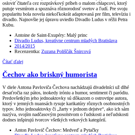
osloviť čitateľa cez rozprávkový príbeh o malom chlapcovi, ktorý
putuje vesmírom a spoznáva rôznorodosť svetov a ľudí. Pre svoju
popularitu bola novela niekoľkokrát adaptovaná pre film, televíziu i
divadlo. Najnovšie jej úpravu uviedlo Divadlo Ludus v réžii Petra
Kubu.
Antoine de Saint-Exupéry: Malý princ
Divadlo Ludus, kreatívne centrum mladých Bratislava
2014/2015
Recenzentka:
Zuzana Poliščák Šnircová
Čítať ďalej
Čechov ako briskný humorista
V diele Antona Pavloviča Čechova nachádzajú divadelníci už dlhé
desaťročia raz pátos, inokedy iróniu a humor, sentiment či paródiu.
Predovšetkým jeho jednoaktovky sú dôkazom o ostrovtipe autora,
ktorý v jemných nuansách rysuje karikatúry rôznych osobnostných
typov. Jeho jednoaktovky či „žarty v jednom dejstve“, ako ich sám
nazýva, svojím nadčasovým posolstvom o ľudskosti a neľudskosti
dodnes inšpirujú tvorcov všetkých vekových kategórií.
Anton Pavlovič Čechov: Medveď a Pytačky