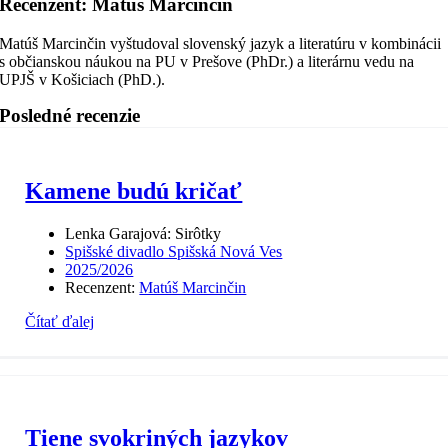
Recenzent: Matúš Marcinčin
Matúš Marcinčin vyštudoval slovenský jazyk a literatúru v kombinácii
s občianskou náukou na PU v Prešove (PhDr.) a literárnu vedu na
UPJŠ v Košiciach (PhD.).
Posledné recenzie
Kamene budú kričať
Lenka Garajová: Sirôtky
Spišské divadlo Spišská Nová Ves
2025/2026
Recenzent:
Matúš Marcinčin
Čítať ďalej
Tiene svokriných jazykov