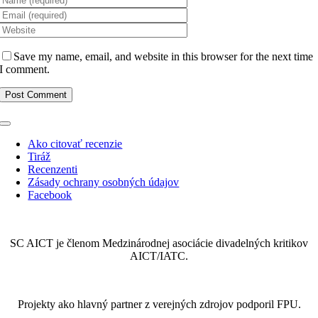
Save my name, email, and website in this browser for the next time
I comment.
Toggle
Navigation
Ako citovať recenzie
Tiráž
Recenzenti
Zásady ochrany osobných údajov
Facebook
SC AICT je členom Medzinárodnej asociácie divadelných kritikov
AICT/IATC.
Projekty ako hlavný partner z verejných zdrojov podporil FPU.