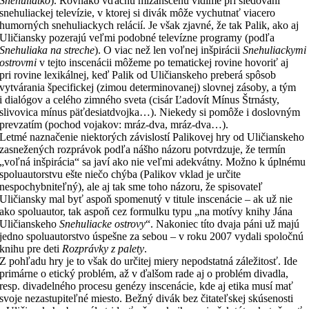
Snehuliatko
). Rovnako vďačnú mizanscénu vidíme pri sledovaní
snehuliackej televízie, v ktorej si divák môže vychutnať viacero
humorných snehuliackych relácií. Je však zjavné, že tak Palik, ako aj
Uličiansky pozerajú veľmi podobné televízne programy (podľa
Snehuliaka na streche
). O viac než len voľnej inšpirácii
Snehuliackymi
ostrovmi
v tejto inscenácii môžeme po tematickej rovine hovoriť aj
pri rovine lexikálnej, keď Palik od Uličianskeho preberá spôsob
vytvárania špecifickej (zimou determinovanej) slovnej zásoby, a tým
i dialógov a celého zimného sveta (cisár Ľadovít Mínus Štrnásty,
slivovica mínus päťdesiatdvojka…). Niekedy si pomôže i doslovným
prevzatím (pochod vojakov: mráz-dva, mráz-dva…).
Letmé naznačenie niektorých závislostí Palikovej hry od Uličianskeho
zasnežených rozprávok podľa nášho názoru potvrdzuje, že termín
„voľná inšpirácia“ sa javí ako nie veľmi adekvátny. Možno k úplnému
spoluautorstvu ešte niečo chýba (Palikov vklad je určite
nespochybniteľný), ale aj tak sme toho názoru, že spisovateľ
Uličiansky mal byť aspoň spomenutý v titule inscenácie – ak už nie
ako spoluautor, tak aspoň cez formulku typu „na motívy knihy Jána
Uličianskeho
Snehuliacke ostrovy
“. Nakoniec títo dvaja páni už majú
jedno spoluautorstvo úspešne za sebou – v roku 2007 vydali spoločnú
knihu pre deti
Rozprávky z palety
.
Z pohľadu hry je to však do určitej miery nepodstatná záležitosť. Ide
primárne o etický problém, až v ďalšom rade aj o problém divadla,
resp. divadelného procesu genézy inscenácie, kde aj etika musí mať
svoje nezastupiteľné miesto. Bežný divák bez čitateľskej skúsenosti