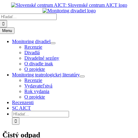
Preskočiť
k
Hľadať:
obsahu
Menu
Monitoring divadiel
Recenzie
Divadlá
Divadelné sezóny
O divadle inak
O projekte
Monitoring teatrologickej literatúry
Recenzie
Vydavateľstvá
Rok vydania
O projekte
Recenzenti
SC AICT
Hľadať:
Čistý odpad