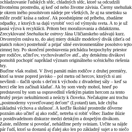
ochladzovanie ľudských sŕdc, chladných sŕdc, ktoré sa odcudzili
životnému prostrediu, aj keď od neho životne závisia. Čierny snehuliak
je okrem iného posolstvom nádeje pre všetkých, že aj na smetisku sa
môže zrodiť krása a radosť. Ak poodstúpime od príbehu, zbadáme
odpadky, z ktorých sa dajú vyrobiť veci od výmyslu sveta. A to je už
jasná výzva k recyklácii. Pritom bez moralizovania a didaktizmu.
Zrecyklované
Snehuliacke ostrovy
Jána Uličianskeho udávajú kurz.
Otvoreným ostáva to, do akej miery dokáže modelový divák (dieťa od
piatich rokov) postrehnúť a prijať silné environmentálne posolstvo tejto
zimnej hry. Po skončení predstavenia prichádza bezpochyby priestor
pre rodičov, učiteľov, vychovávateľov atď., aby detskému divákovi
pomohli pochopiť napríklad význam originálneho scénického riešenia
hry.
Buďme však realisti. V živej pamäti mám rodičov z druhej premiéry,
ktorí sa tesne popred javisko – pol metra od hercov, ktorých si ani
nevšimli – tlačili spolu s deťmi k východu z divadelnej sály – keď sa
herci ešte len začínali klaňať. Ak by som vtedy mohol, hneď po
predstavení by som sa ospravedlnil všetkým piatim hercom za tento
hrubý prejav nekultúrnosti a neúcty k človeku. Nečakajme ani trochu
„postmoderny vysvetľovanej deťom“ (Lyotard) tam, kde chýba
základná výchova a slušnosť. A keďže školské prostredie dôverne
poznám ako učiteľ aj ako rodič, netreba si robiť vôbec žiadne ilúzie
o postdivadelnom diskurze medzi detským a dospelým divákom.
Zaiste, môžeme si povedať, nehádžme perly sviniam. Určite sa nájde
pár ľudí, ktorí sa dostanú aj ďalej ako len po základný sujet a to niečo