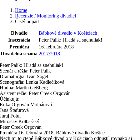
Home
Recenzie / Monitoring divadiel
Čistý odpad
Divadlo
Bábkové divadlo v Košiciach
Inscenácia
Peter Palik: Hľadá sa snehuliak!
Premiéra
16. februára 2018
Divadelná sezóna
2017/2018
Peter Palik: Hľadá sa snehuliak!
Scenár a réžia: Peter Palik
Dramaturgia: Ivan Sogel
Scénografia: Lenka Kadlečíková
Hudba: Martin Geišberg
Asistent réžie: Peter Creek Orgován
Účinkujú:
Erika Orgován Molnárová
Jana Štafurová
Juraj Fotul
Miroslav Kolbašský
Peter Creek Orgován
Premiéra 16. februára 2018, Bábkové divadlo Košice
Nech mi to ctené Bábkové divadlo v Košiciach odpustí, rovnako aj