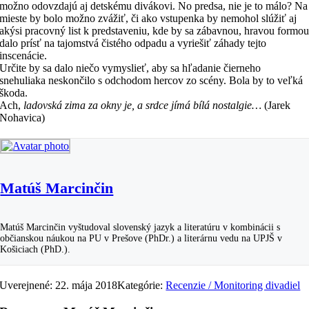
možno odovzdajú aj detskému divákovi. No predsa, nie je to málo? Na
mieste by bolo možno zvážiť, či ako vstupenka by nemohol slúžiť aj
akýsi pracovný list k predstaveniu, kde by sa zábavnou, hravou formo
dalo prísť na tajomstvá čistého odpadu a vyriešiť záhady tejto
inscenácie.
Určite by sa dalo niečo vymyslieť, aby sa hľadanie čierneho
snehuliaka neskončilo s odchodom hercov zo scény. Bola by to veľká
škoda.
Ach,
ladovská zima za okny je, a srdce jímá bílá nostalgie…
(Jarek
Nohavica)
Matúš Marcinčin
Matúš Marcinčin vyštudoval slovenský jazyk a literatúru v kombinácii s
občianskou náukou na PU v Prešove (PhDr.) a literárnu vedu na UPJŠ v
Košiciach (PhD.).
Uverejnené: 22. mája 2018
Kategórie:
Recenzie / Monitoring divadiel