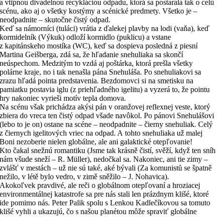
a vtipnou divadelnou recykláciou odpadu, ktorá sa postarala tak o celú
scénu, ako aj o všetky kostýmy a scénické predmety. Všetko je –
neodpadnite – skutočne čistý odpad.
Keď sa námorníci (tuláci) vrátia z ďalekej plavby na lodi (vaňa), keď
kormidelník (Výkuk) odloží kormidlo (puklicu) a vstane
z kapitánskeho mostíka (WC), keď sa dospieva posledná z piesní
Martina Geišberga, zdá sa, že hľadanie snehuliaka sa skončí
neúspechom. Medzitým to vzdá aj poštárka, ktorá prešla všetky
polárne kraje, no i tak nenašla pána Snehuláša. Po snehuliakovi sa
zrazu hľadá pointa predstavenia. Bezdomovci si na smetisku na
pamiatku postavia iglu (z priehľadného igelitu) a vyzerá to, že pointu
hry nakoniec vyrieši motív tepla domova.
Na scénu však prichádza akýsi pán v oranžovej reflexnej veste, ktorý
zbiera do vreca ten čistý odpad všade navôkol. Po pánovi Snehulášovi
(lebo to je on) ostane na scéne – neodpadnite – čierny snehuliak. Celý
z čiernych igelitových vriec na odpad. A tohto snehuliaka už malej
Boni nezoberie nielen globálne, ale ani galaktické otepľovanie!
Kto čakal snežnú romantiku (Jsme tak krásně čistí, svěží, když ten sníh
nám všude sneží – R. Müller), nedočkal sa. Nakoniec, ani tie zimy –
zvlášť v mestách – už nie sú také, aké bývali (Za komunistů se špatně
nežilo, v létě bylo vedro, v zimě sněžilo – J. Nohavica).
Akokoľvek pravdivé, ale reči o globálnom otepľovaní a hroziacej
environmentálnej katastrofe sa pre nás stali len prázdnym klišé, ktoré
ide pomimo nás. Peter Palik spolu s Lenkou Kadlečíkovou sa tomuto
klišé vyhli a ukazujú, čo s našou planétou môže spraviť globálne