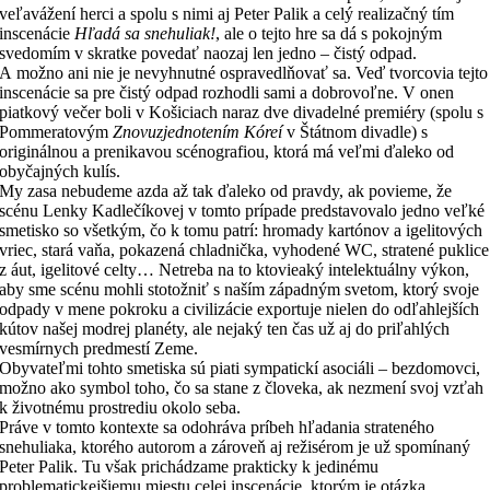
veľavážení herci a spolu s nimi aj Peter Palik a celý realizačný tím
inscenácie
Hľadá sa snehuliak!
, ale o tejto hre sa dá s pokojným
svedomím v skratke povedať naozaj len jedno – čistý odpad.
A možno ani nie je nevyhnutné ospravedlňovať sa. Veď tvorcovia tejto
inscenácie sa pre čistý odpad rozhodli sami a dobrovoľne. V onen
piatkový večer boli v Košiciach naraz dve divadelné premiéry (spolu s
Pommeratovým
Znovuzjednotením Kóreí
v Štátnom divadle) s
originálnou a prenikavou scénografiou, ktorá má veľmi ďaleko od
obyčajných kulís.
My zasa nebudeme azda až tak ďaleko od pravdy, ak povieme, že
scénu Lenky Kadlečíkovej v tomto prípade predstavovalo jedno veľké
smetisko so všetkým, čo k tomu patrí: hromady kartónov a igelitových
vriec, stará vaňa, pokazená chladnička, vyhodené WC, stratené puklice
z áut, igelitové celty… Netreba na to ktovieaký intelektuálny výkon,
aby sme scénu mohli stotožniť s naším západným svetom, ktorý svoje
odpady v mene pokroku a civilizácie exportuje nielen do odľahlejších
kútov našej modrej planéty, ale nejaký ten čas už aj do priľahlých
vesmírnych predmestí Zeme.
Obyvateľmi tohto smetiska sú piati sympatickí asociáli – bezdomovci,
možno ako symbol toho, čo sa stane z človeka, ak nezmení svoj vzťah
k životnému prostrediu okolo seba.
Práve v tomto kontexte sa odohráva príbeh hľadania strateného
snehuliaka, ktorého autorom a zároveň aj režisérom je už spomínaný
Peter Palik. Tu však prichádzame prakticky k jedinému
problematickejšiemu miestu celej inscenácie, ktorým je otázka