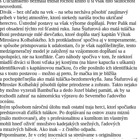
s Uličianskeho bezmála tridsaťročnou kniho u si však túto skutočnosť
neuvedomí.
Divák – bez ohľadu na vek – na seba necháva pôsobiť zaujímavý
príbeh v bielej atmosfére, ktorú niekedy narúša trochu ukričané
herectvo. Ústredné postavy sa však výborne dopĺňajú. Peter Palik mal
pri obsadení týchto rol šťastnú ruku. Jana Štafurová ako malá tuláčka
Boni predstavuje milé dievčatko, ktoré dopĺňa starý kapitán Výkuk
Miroslava Kolbašského. Ich protikladnosť spočíva aj v temperamente,
v spôsobe pristupovania k udalostiam, čo je však najdôležitejšie, tento
medzigeneračný model je založený na vzájomnom dopĺňaní sa a
spolupráci, nie na konflikte. Čaro náhody spočíva v tom, že niektorí
mladší diváci si Boni vďaka jej kostýmu (na hlave kapucňa s uškami)
identifikovali s kapitánovou mačkou, čo ešte posilnilo ich identifikáciu
sa s touto postavou – možno aj preto, že mačka im je bližšia
a pochopiteľnejšia ako malá tuláčka-bezdomovkyňa. Jana Štafurová aj
Miroslav Kolbašský pôsobili úplne prirodzene a zohrato. Takto nejako
by možno vyzerali Bambuľka a dedo Jozef blahej pamäti, ak by sa
rozhodli zahrať na námornícku výpravu do Severného ľadového
oceánu.
Iným spôsobom náročnú úlohu mali ostatní traja herci, ktorí spočiatku
predstavovali ďalších tulákov. Po doplávaní na ostrov zrazu miznú
(málo motivované), aby s profesionalitou a kumštom im vlastným
mohli hneď oživiť množstvo kadejakých snežných, ľadových
a mrazivých bábok. Ako inak – z čistého odpadu.
Pripomíname, že v celej inscenácii sa stretávame s originálnou