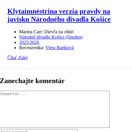
Klytaimnéstrina verzia pravdy na
javisku Národného divadla Košice
Marina Carr: Dievča na oltári
Národné divadlo Košice (činohra)
2025/2026
Recenzentka:
Viera Bartková
Čítať ďalej
Zanechajte komentár
Komentár