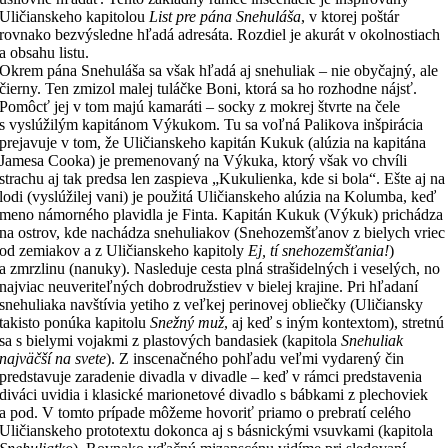
Uličianskeho kapitolou
List pre pána Snehuláša
, v ktorej poštár
rovnako bezvýsledne hľadá adresáta. Rozdiel je akurát v okolnostiach
a obsahu listu.
Okrem pána Snehuláša sa však hľadá aj snehuliak – nie obyčajný, ale
čierny. Ten zmizol malej tuláčke Boni, ktorá sa ho rozhodne nájsť.
Pomôcť jej v tom majú kamaráti – socky z mokrej štvrte na čele
s vyslúžilým kapitánom Výkukom. Tu sa voľná Palikova inšpirácia
prejavuje v tom, že Uličianskeho kapitán Kukuk (alúzia na kapitána
Jamesa Cooka) je premenovaný na Výkuka, ktorý však vo chvíli
strachu aj tak predsa len zaspieva „Kukulienka, kde si bola“. Ešte aj na
lodi (vyslúžilej vani) je použitá Uličianskeho alúzia na Kolumba, keď
meno námorného plavidla je Finta. Kapitán Kukuk (Výkuk) prichádza
na ostrov, kde nachádza snehuliakov (Snehozemšťanov z bielych vriec
od zemiakov a z Uličianskeho kapitoly
Ej, tí snehozemšťania!
)
a zmrzlinu (nanuky). Nasleduje cesta plná strašidelných i veselých, no
najviac neuveriteľných dobrodružstiev v bielej krajine. Pri hľadaní
snehuliaka navštívia yetiho z veľkej perinovej obliečky (Uličiansky
takisto ponúka kapitolu
Snežný muž
, aj keď s iným kontextom), stretnú
sa s bielymi vojakmi z plastových bandasiek (kapitola
Snehuliak
najväčší na svete
). Z inscenačného pohľadu veľmi vydarený čin
predstavuje zaradenie divadla v divadle – keď v rámci predstavenia
diváci uvidia i klasické marionetové divadlo s bábkami z plechoviek
a pod. V tomto prípade môžeme hovoriť priamo o prebratí celého
Uličianskeho prototextu dokonca aj s básnickými vsuvkami (kapitola