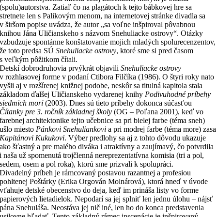
(spolu)autorstva. Zatiaľ čo na plagátoch k tejto bábkovej hre sa
stretnete len s Palikovým menom, na internetovej stránke divadla sa
v širšom popise uvádza, že autor „sa voľne inšpiroval pôvabnou
knihou Jána Uličianskeho s názvom Snehuliacke ostrovy“. Otázky
vzbudzuje spontánne konštatovanie mojich mladých spolurecenzentov,
že toto predsa SÚ
Snehuliacke ostrovy
, ktoré sme si pred časom
s veľkým pôžitkom čítali.
Detskí dobrodruhovia prvýkrát objavili
Snehuliacke ostrovy
v rozhlasovej forme v podaní Ctibora Filčíka (1986). O štyri roky nato
vyšli aj v rozšírenej knižnej podobe, neskôr sa titulná kapitola stala
základom ďalšej Uličianskeho vydarenej knihy
Podivuhodné príbehy
siedmich morí
(2003). Dnes sú tieto príbehy dokonca súčasťou
Čítanky pre 3. ročník základnej školy
(OG – Poľana 2001), keď vo
farebnej architektonike tejto učebnice sa pri bielej farbe (téma sneh)
ušlo miesto
Pánkovi Snehuliankovi
a pri modrej farbe (téma more) zasa
Kapitánovi Kukukovi
. Výber predlohy sa aj z tohto dôvodu ukazuje
ako šťastný a pre malého diváka i atraktívny a zaujímavý, čo potvrdila
i naša už spomenutá trojčlenná nereprezentatívna komisia (tri a pol,
sedem, osem a pol roka), ktorú sme prizvali k spolupráci.
Divadelný príbeh je rámcovaný postavou razantnej a profesiou
pohltenej Poštárky (Erika Orgován Molnárová), ktorá hneď v úvode
vťahuje detské obecenstvo do deja, keď im prináša listy vo forme
papierových lietadielok. Nepodarí sa jej splniť len jednu úlohu – nájsť
pána Snehuláša. Neostáva jej nič iné, len ho do konca predstavenia
usilovne hľadať. Tento základný rámec inscenácie je inšpirovaný