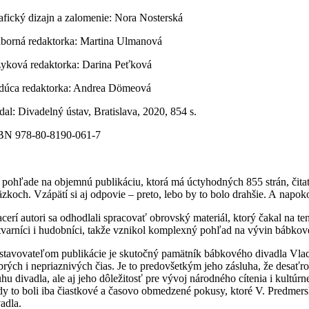
afický dizajn a zalomenie: Nora Nosterská
borná redaktorka: Martina Ulmanová
zyková redaktorka: Darina Peťková
dúca redaktorka: Andrea Dömeová
dal: Divadelný ústav, Bratislava, 2020, 854 s.
BN 978-80-8190-061-7
i pohľade na objemnú publikáciu, ktorá má úctyhodných 855 strán, čitat
äzkoch. Vzápätí si aj odpovie – preto, lebo by to bolo drahšie. A napoko
cerí autori sa odhodlali spracovať obrovský materiál, ktorý čakal na tent
tvarníci i hudobníci, takže vznikol komplexný pohľad na vývin bábkov
stavovateľom publikácie je skutočný pamätník bábkového divadla Vlad
brých i nepriaznivých čias. Je to predovšetkým jeho zásluha, že desaťro
uhu divadla, ale aj jeho dôležitosť pre vývoj národného cítenia i kultúr
dy to boli iba čiastkové a časovo obmedzené pokusy, ktoré V. Predme
vadla.