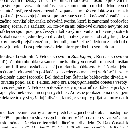
päť V. Predmerský. On sám v tom čase študoval a osobne prežíval mno
resívne pretavovali do kultúry ako v spomenutom období. Mnohé veci sa
skutočnosť, že si zaznamenal či zapamätal množstvo faktov a dnes z te
kračuje vo svojej činnosti, po prevrate sa rušia kočovné divadlá a s
sa začína rozvíjať slovenská pôvodná tvorba, ktorá je zameraná predov
vadelnej scéne. Na začiatku 50. rokov sa ani bábkové divadlo nevyhlo sc
naďalej sa spolupracuje s českými bábkovými divadlami hlavne prostred
bal) na čele jednotlivých divadiel, analyzuje nielen obsahy hier, ale 
okov museli prejsť cenzúrou, aby boli „použiteľné“. Jednou z nich bola
mov ju pokladá za prelomové dielo, ktoré predbehlo svoju dobu.
ho divadla vstúpili Ľ. Feldek so svojím
Botafogom,
I. Rusnák so svojou
tď.). Z tohto obdobia sa samostatné kapitoly venovali trom osobnost
menom J. Romanovského sa spája nitrianska bábkovodičská škola i jeh
onečnom hodnotení ho pokladá „za svedectvo meniacej sa doby“ i „za 
nkcionár, autor i teoretik. Bol riaditeľom Štátneho bábkového divadla v 
divadla pohol až Ľ. Feldek. Jeho hra
Botafogo
nielenže obletela všetky
tuje viaceré práce Ľ. Feldeka a dokáže vždy upozorniť na dôležité prvky,
 aj chyby niektorých neúspešných hier. Adresne poukazuje na nezáuje
ldekove texty si vyžadujú diváka, ktorý je schopný prijať autorov nadhľ
je doznievanie tvorby autorov predchádzajúceho obdobia a nástup nov
968 na produkciu slovenských autorov. Väčšina z nich sa zo začiatku s
 skutočnosť, že viacerí teoretici – literárni i divadelní (Z. Bakošová-H
literáti prozaici (D. Hevier, D. Dušek, A. Bodingerová atď.) začali písať