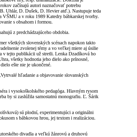
rokov začínajú autori naznačovať potrebu
B. Uhlár, D. Dušek, D. Hevier atď.). Nastupuje teda
a na VŠMU a v roku 1989 Katedry bábkarskej tvorby.
ovanie s obsahom i formou.
esahujú z predchádzajúceho obdobia.
takmer všetkých slovenských scénach napokon takto
delnenie zvolenej témy a vo veľkej miere aj úsilie
v tejto publikácii už stretli. Lenka Dzadíková ho
 Uhra, všetky hodnotia jeho dielo ako prínosné,
dielo ešte nie je ukončené.
„Vytrvalé hľadanie a objavovanie slovanských
žiséra i vysokoškolského pedagóga. Hlavným rysom
vorba by si zaslúžila samostatnú monografiu. Ľ. Šárik
olívková) sú plodní, experimentujúci a originálni
 pokusom s bábkovou hrou, jej textom i realizáciou.
utorského divadla a veľkú žánrovú a druhovú