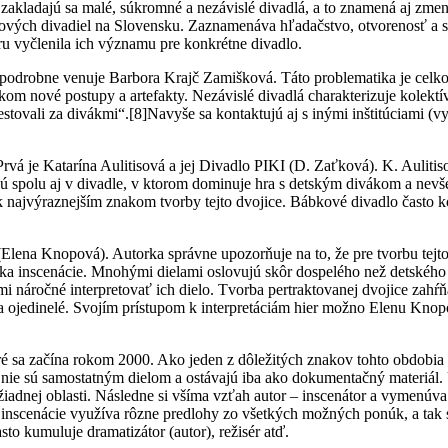
kladajú sa malé, súkromné a nezávislé divadlá, a to znamená aj zmenu 
kových divadiel na Slovensku. Zaznamenáva hľadačstvo, otvorenosť 
ru vyčlenila ich významu pre konkrétne divadlo.
odrobne venuje Barbora Krajč Zamišková. Táto problematika je celkom 
elkom nové postupy a artefakty. Nezávislé divadlá charakterizuje kolektív
estovali za divákmi“.
[8]Navyše sa kontaktujú aj s inými inštitúciami (v
 je Katarína Aulitisová a jej Divadlo PIKI (D. Zaťková). K. Aulitiso
jú spolu aj v divadle, v ktorom dominuje hra s detským divákom a nev
 k najvýraznejším znakom tvorby tejto dvojice. Bábkové divadlo často
ena Knopová). Autorka správne upozorňuje na to, že pre tvorbu tejto dv
ka inscenácie. Mnohými dielami oslovujú skôr dospelého než detského 
ami náročné interpretovať ich dielo. Tvorba pertraktovanej dvojice zahŕ
 a ojedinelé. Svojím prístupom k interpretáciám hier možno Elenu Knop
 sa začína rokom 2000. Ako jeden z dôležitých znakov tohto obdobia u
ie, nie sú samostatným dielom a ostávajú iba ako dokumentačný materiál. 
dnej oblasti. Následne si všíma vzťah autor – inscenátor a vymenúva m
pre inscenácie využíva rôzne predlohy zo všetkých možných ponúk, a tak
sto kumuluje dramatizátor (autor), režisér atď.