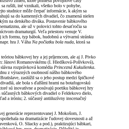
žstvo zmien, ktoré priniesli povojnové časy
 rušili, iné vznikali, všetko bolo v pohybe,
jto studnice môže čerpať informácie, k akým sa
ťahujú sa do kamenných divadiel, čo znamená nielen
šetkým na detského diváka. Postavenie bábkového
hematizmu, ale už v polovici tohto desaťročia sa
níctvom dramaturgií. Veľa priestoru venuje V.
aj ich formu, typ bábok, hudobnú a výtvarnú stránku
 napr. hra J. Váha
Na počiatku bola nuda
, ktorá sa
 teóriou bábkovej hry a jej príjemcom, ale aj J. Pivko
iam: Jánovi Romanovskému (I. Hledíková-Polívková),
o slávna rozprávková komédia
Princezná Kukulienka
.
jednu z výrazných osobností nášho bábkového
Bratislave, zaslúžil sa o jeho postup medzi špičkové
 divadlá, ale bola s ďalšími hrami na botafogovskú
 ktoré sú inovatívne a posúvajú poetiku bábkovej hry
m súčasných bábkových divadiel o Feldekovo dielo,
ad a iróniu; 2. súčasný antiiluzívny inscenačný
ej generácie reprezentovanej J. Mokošom, J.
poliehala na dramatizácie ľudovej slovesnosti a až
lavenková, O. Sliacky a pod.), praktizujúci bábkari,
 bábkové hry, resp. dramatizácie. Dôležitá je