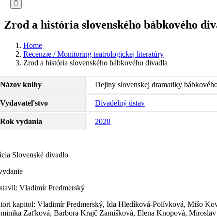
Zrod a história slovenského bábkového div
Home
Recenzie / Monitoring teatrologickej literatúry
Zrod a história slovenského bábkového divadla
Názov knihy
Dejiny slovenskej dramatiky bábkového
Vydavateľstvo
Divadelný ústav
Rok vydania
2020
ícia Slovenské divadlo
 vydanie
stavil: Vladimír Predmerský
tori kapitol: Vladimír Predmerský, Ida Hledíková-Polívková, Mišo Ko
minika Zaťková, Barbora Krajč Zamišková, Elena Knopová, Miroslav