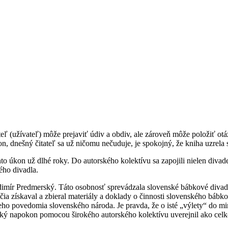
eľ (užívateľ) môže prejaviť údiv a obdiv, ale zároveň môže položiť ot
n, dnešný čitateľ sa už ničomu nečuduje, je spokojný, že kniha uzrela s
o úkon už dlhé roky. Do autorského kolektívu sa zapojili nielen divadelní
ého divadla.
imír Predmerský. Táto osobnosť sprevádzala slovenské bábkové divadl
čia získaval a zbieral materiály a doklady o činnosti slovenského bábko
neho povedomia slovenského národa. Je pravda, že o isté „výlety“ do min
rský napokon pomocou širokého autorského kolektívu uverejnil ako ce