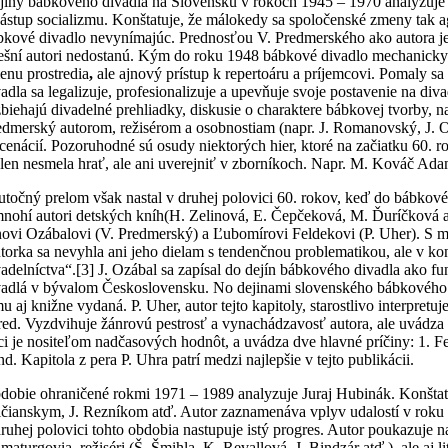
jiny bábkového divadla na Slovensku v rokoch 1945 – 1970 analyzuje o
nástup socializmu. Konštatuje, že málokedy sa spoločenské zmeny tak ag
bkové divadlo nevynímajúc. Prednosťou V. Predmerského ako autora je 
ešní autori nedostanú. Kým do roku 1948 bábkové divadlo mechanicky po
enu prostredia
,
ale ajnový prístup k repertoáru a príjemcovi. Pomaly 
vadla sa legalizuje, profesionalizuje a upevňuje svoje postavenie na di
zbiehajú divadelné prehliadky, diskusie o charaktere bábkovej tvorby, 
edmerský autorom, režisérom a osobnostiam (napr. J. Romanovský, J. Ozá
scenácií. Pozoruhodné sú osudy niektorých hier, ktoré na začiatku 60. r
elen nesmela hrať, ale ani uverejniť v zborníkoch. Napr. M. Kováč Ada
utočný prelom však nastal v druhej polovici 60. rokov, keď do bábkové
mnohí autori detských kníh(H. Zelinová, E. Čepčeková, M. Ďuríčková a
novi Ozábalovi (V. Predmerský) a Ľubomírovi Feldekovi (P. Uher). S 
torka sa nevyhla ani jeho dielam s tendenčnou problematikou, ale v k
vadelníctva“.
[3] J. Ozábal sa zapísal do dejín bábkového divadla ako fu
vadlá v bývalom Československu. No dejinami slovenského bábkového 
mu aj knižne vydaná. P. Uher, autor tejto kapitoly, starostlivo interpre
red. Vyzdvihuje žánrovú pestrosť a vynachádzavosť autora, ale uvádza
ci je nositeľom nadčasových hodnôt, a uvádza dve hlavné príčiny: 1. Fe
nd. Kapitola z pera P. Uhra patrí medzi najlepšie v tejto publikácii.
dobie ohraničené rokmi 1971 – 1989 analyzuje Juraj Hubinák. Konštatu
ičianskym, J. Rezníkom atď. Autor zaznamenáva vplyv udalostí v roku 1
druhej polovici tohto obdobia nastupuje istý progres. Autor poukazuje na
maturgovia, režiséri (Š. Šmihla, K. Revallová, J. Bindzár atď.), ale aj 