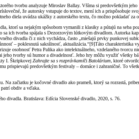
torého tvorbu analyzuje Miroslav Ballay. Všíma si predovšetkým jeh
 je príslovečné, že autorsky vstupuje do textov, mení ich a prispôsobuje s
krétneho diela uvádza ukážky z autorského textu, čo možno pokladať za o
a, ktorí sa nejakým spôsobom vymanili z klasiky a pútajú na seba p
to sa ich tvorba spájala s Dezorzovým lútkovým divadlom. Autorka kapi
ovného divadla či z nich vychádza, často „miešajú prvky punkovej subkul
ánnosť – poklesnutá sakrálnosť, aktualizácia.“
[9]Táto charakteristika 
rizuje osobnosť Petra Palika ako intelektuálneho, vzdelaného tvorcu ni
 jeho tvorby sú humor a divadelnosť. Jeho hry môžu využiť všetky bábk
kty I. Škripkovej
Zahrajte sa s rozprávkami
či
Batolárium
, ktoré otvori
omu prispievajú predovšetkým festivaly – domáce i zahraničné. To všet
u. Na začiatku je kočovné divadlo ako prameň, ktorý sa rozrastá, pribe
 patrí obdiv a vďaka.
o divadla. Bratislava: Edícia Slovenské divadlo, 2020, s. 76.