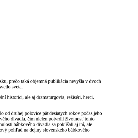
ázku, prečo taká objemná publikácia nevyšla v dvoch
vetlo sveta.
 historici, ale aj dramaturgovia, režiséri, herci,
o od druhej polovice päťdesiatych rokov počas jeho
vého divadla, čím nielen potvrdil životnosť tohto
ulosti bábkového divadla sa pokúšali aj iní, ale
lkový pohľad na dejiny slovenského bábkového