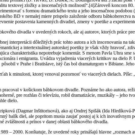
valitu textovej zložky a inscenačných možností“.
[4]Zároveň koncom 80. 
perimentovať s formou dramatického textu a jeho inscenačnou podobou (
lovenského BD v nemalej miere prispelo založenie odboru bábkoherectv
pevnenie postavenia kamenných divadiel, zmeny v poetike a experiment
ábkového divadla v uvedených rokoch, ale aj autorov, ktorých práce pr
nej interpretácii dôležitých prác tohto autora a ich inscenovania na 
tickej a intertextuálnej autorskej poetiky je však vždy hravosť, zdiva
júca charakteristika nepotrebuje komentár. S menom Pavla Uhra sme sa 
nkcionára i emigranta. Uvádza vyjadrenia viacerých kritikov na dielo P.
pôsobil v Prahe i Bratislave, istý čas bol dramaturgom v Bibiane. Jeho 
ah k minulosti, ktorej venoval pozornosť vo viacerých dielach. Píše: 
sám pracoval v košickom bábkovom divadle. Poznáme ho ako autora, re
noherné, pre rozhlas či televíziu, robil dramatizácie, muzikály – jeho t
hle dielo.
kripková (Dagmar Inštitorisová), ako aj Ondrej Spišák (Ida Hledíková-P
bjemný balík diel, ale popritom musia zaujať postoj aj k ich inovatívnym
é zvláštnosti a prínos v danej oblasti bábkového divadla.
989 – 2000. Konštatuje, že uvedené roky prinášajú hlavne „rozmach a