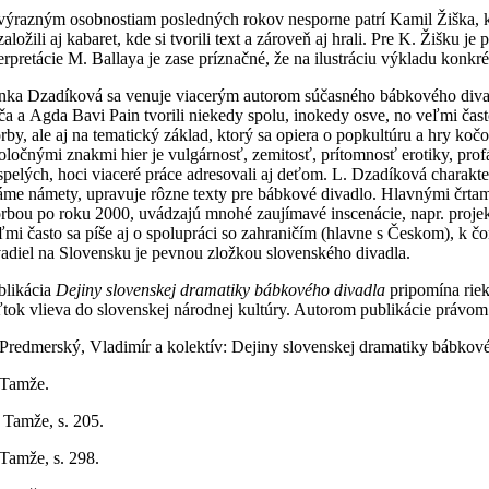
výrazným osobnostiam posledných rokov nesporne patrí Kamil Žiška, k
založili aj kabaret, kde si tvorili text a zároveň aj hrali. Pre K. Žišku
terpretácie M. Ballaya je zase príznačné, že na ilustráciu výkladu kon
nka Dzadíková sa venuje viacerým autorom súčasného bábkového divadl
ča a Agda Bavi Pain tvorili niekedy spolu, inokedy osve, no veľmi čas
orby, ale aj na tematický základ, ktorý sa opiera o popkultúru a hry koč
oločnými znakmi hier je vulgárnosť, zemitosť, prítomnosť erotiky, prof
spelých, hoci viaceré práce adresovali aj deťom. L. Dzadíková charakte
áme námety, upravuje rôzne texty pre bábkové divadlo. Hlavnými črtami
orbou po roku 2000, uvádzajú mnohé zaujímavé inscenácie, napr. proje
ľmi často sa píše aj o spolupráci so zahraničím (hlavne s Českom), k č
vadiel na Slovensku je pevnou zložkou slovenského divadla.
blikácia
Dejiny slovenskej dramatiky bábkového divadla
pripomína riek
ľtok vlieva do slovenskej národnej kultúry. Autorom publikácie právom
]Predmerský, Vladimír a kolektív: Dejiny slovenskej dramatiky bábkovéh
]Tamže.
] Tamže, s. 205.
]Tamže, s. 298.