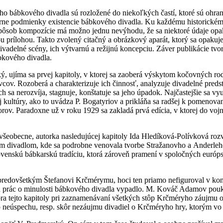
ho bábkového divadla sú rozložené do niekoľkých častí, ktoré sú oh
túrne podmienky existencie bábkového divadla. Ku každému historickém
ý spôsob kompozície má možno jednu nevýhodu, že sa niektoré údaje opa
ou prílohou. Takto zvolený citačný a obrázkový aparát, ktorý sa opakuj
adelné scény, ich výtvarnú a režijnú koncepciu. Záver publikácie tvori
bkového divadla.
ký, ujíma sa prvej kapitoly, v ktorej sa zaoberá výskytom kočovných 
cov. Rozoberá a charakterizuje ich činnosť, analyzuje divadelné preds
 sa nerozvíja, stagnuje, konštatuje sa jeho úpadok. Najčastejšie sa 
ej kultúry, ako to uvádza P. Bogatyriov a prikláňa sa radšej k pomeno
v. Paradoxne už v roku 1929 sa zakladá prvá edícia, v ktorej do vojny
.
všeobecne, autorka nasledujúcej kapitoly Ida Hledíková-Polívková rozv
m divadlom, kde sa podrobne venovala tvorbe Stražanovho a Anderleho
slovenskú bábkarskú tradíciu, ktorá zároveň pramení v spoločných euró
dovšetkým Štefanovi Krčmérymu, hoci ten priamo nefiguroval v kont
h prác o minulosti bábkového divadla vypadlo. M. Kováč Adamov pouka
ra tejto kapitoly pri zaznamenávaní všetkých stôp Krčméryho záujmu o 
 o neúspechu, resp. skôr nezáujmu divadiel o Krčméryho hry, ktorým vo 