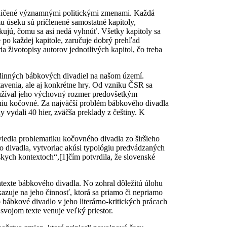
raničené významnými politickými zmenami. Každá
u úseku sú pričlenené samostatné kapitoly,
kujú, čomu sa asi nedá vyhnúť. Všetky kapitoly sa
e po každej kapitole, zaručuje dobrý prehľad
a životopisy autorov jednotlivých kapitol, čo treba
rodinných bábkových divadiel na našom území.
tavenia, ale aj konkrétne hry. Od vzniku ČSR sa
využíval jeho výchovný rozmer predovšetkým
vaniu kočovné. Za najväčší problém bábkového divadla
 vydali 40 hier, zväčša preklady z češtiny. K
iedla problematiku kočovného divadla zo širšieho
 divadla, vytvoriac akúsi typológiu predvádzaných
pskych kontextoch“,
[1]čím potvrdila, že slovenské
exte bábkového divadla. No zohral dôležitú úlohu
zuje na jeho činnosť, ktorá sa priamo či nepriamo
bábkové divadlo v jeho literárno-kritických prácach
svojom texte venuje veľký priestor.