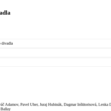
adla
 divadla
váč Adamov, Pavel Uher, Juraj Hubinák, Dagmar Inštitorisová, Lenka 
 Ballay