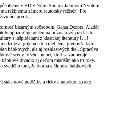
o pôsobenie v BD v Nitre. Spolu s Jakubom Nvotom
vojmu režijnému zámeru (autorský režisér). Pre
živujúci prvok.
ozornosť bizarným spôsobom. Gejza Dezorz, Aladár
toly upozorňuje nielen na príznakový jazyk ich
túry s inšpiráciami z klasickej literatúry […]
vymedzuje aj príjemcu ich diel, teda predovšetkým
elen bábkových, ale aj rozhlasových diel. Spracúva
ové scény. Všetci autori, ktorí sa zaoberajú
lo bábkové divadlo aj deťom mladším ako tri roky.
ko svedčí o tom, že tvorba a činnosť bábkových
rá stále nové potôčiky a rieky a napokon sa ako