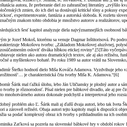
nštatácia autora, že preberanie diel zo zahraničnej literatúry „zvýšilo k
oločenských zmien, do ich diel sa dostávajú kritické tóny a pokusy ex
itickosť, experimentovanie, fantázia a autorská sloboda. K rozletu s
íznačným znakom tohto obdobia je množstvo autorov a realizátorov, u
sledujúcich šesť kapitol analyzuje diela najvýznamnejších osobností b
vým je Jozef Mokoš, ktorému sa venuje Dagmar Inštitorisová. Po podrob
arakterizuje Mokošovu tvorbu: „Základom Mokošovej aluzívnej, polyséman
j zosúčastnením osloviť diváka hĺbkou etickej roviny“.
[5]Táto vyčerpáva
edstavuje nielen ako autora dramatických textov, ale aj ako režiséra, fu
ročné a myšlienkovo bohaté. Po roku 1989 sa autor vrátil na Slovensko, 
adimír Štefko hodnotí dielo Miša Kováča Adamova. Vyzdvihuje jeho vzť
tarožitností‘… je charakteristická črta tvorby Miša K. Adamova.“
[6]
bomír Šárik mal ťažkú úlohu, lebo Ján Uličiansky je plodný autor a 
ho tvorby je rôznorodosť. Písal nielen pre bábkové divadlo, ale aj pre či
hto mnohotvárneho autora dokonale podchytil a interpretoval jeho rozsia
dobný problém ako Ľ. Šárik mali aj ďalší dvaja autori, lebo tak Iveta Š
tori a zároveň režiséri. Obaja autori tejto kapitoly majú k dispozícii o
ažia sa podať komplexný obraz ich tvorby s prihliadnutím na ich osobitn
minika Zaťková sa pozrela na slovenské bábkové hry v období rokov 1