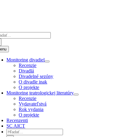
Preskočiť
k
obsahu
adať:
enu
Monitoring divadiel
Recenzie
Divadlá
Divadelné sezóny
O divadle inak
O projekte
Monitoring teatrologickej literatúry
Recenzie
Vydavateľstvá
Rok vydania
O projekte
Recenzenti
SC AICT
Hľadať: