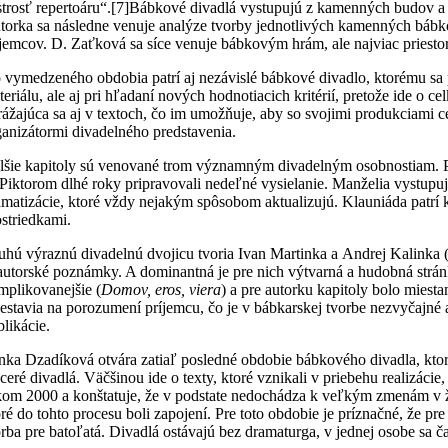
strosť repertoáru“.
[7]Bábkové divadlá vystupujú z kamenných budov a za
torka sa následne venuje analýze tvorby jednotlivých kamenných báb
íjemcov. D. Zaťková sa síce venuje bábkovým hrám, ale najviac priesto
 vymedzeného obdobia patrí aj nezávislé bábkové divadlo, ktorému sa p
eriálu, ale aj pri hľadaní nových hodnotiacich kritérií, pretože ide o c
rážajúca sa aj v textoch, čo im umožňuje, aby so svojimi produkciami c
ganizátormi divadelného predstavenia.
lšie kapitoly sú venované trom významným divadelným osobnostiam. Prvá
 Piktorom dlhé roky pripravovali nedeľné vysielanie. Manželia vystupu
amatizácie, ktoré vždy nejakým spôsobom aktualizujú. Klauniáda patrí
ostriedkami.
uhú výraznú divadelnú dvojicu tvoria Ivan Martinka a Andrej Kalinka (El
 autorské poznámky. A dominantná je pre nich výtvarná a hudobná strán
mplikovanejšie (
Domov, eros, viera
) a pre autorku kapitoly bolo miest
nestavia na porozumení príjemcu, čo je v bábkarskej tvorbe nezvyčajné
blikácie.
nka Dzadíková otvára zatiaľ posledné obdobie bábkového divadla, ktoré
aceré divadlá. Väčšinou ide o texty, ktoré vznikali v priebehu realizác
kom 2000 a konštatuje, že v podstate nedochádza k veľkým zmenám v žia
oré do tohto procesu boli zapojení. Pre toto obdobie je príznačné, že 
orba pre batoľatá. Divadlá ostávajú bez dramaturga, v jednej osobe sa ča