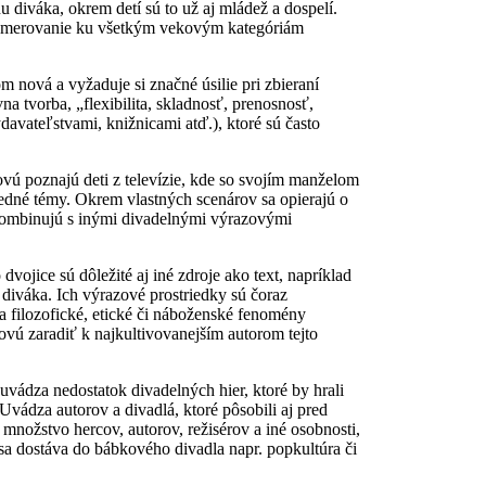
diváka, okrem detí sú to už aj mládež a dospelí.
a smerovanie ku všetkým vekovým kategóriám
nová a vyžaduje si značné úsilie pri zbieraní
na tvorba, „flexibilita, skladnosť, prenosnosť,
ydavateľstvami, knižnicami atď.), ktoré sú často
vú poznajú deti z televízie, kde so svojím manželom
šedné témy. Okrem vlastných scenárov sa opierajú o
 kombinujú s inými divadelnými výrazovými
ojice sú dôležité aj iné zdroje ako text, napríklad
diváka. Ich výrazové prostriedky sú čoraz
ňa filozofické, etické či náboženské fenomény
ovú zaradiť k najkultivovanejším autorom tejto
vádza nedostatok divadelných hier, ktoré by hrali
Uvádza autorov a divadlá, ktoré pôsobili aj pred
nožstvo hercov, autorov, režisérov a iné osobnosti,
 sa dostáva do bábkového divadla napr. popkultúra či