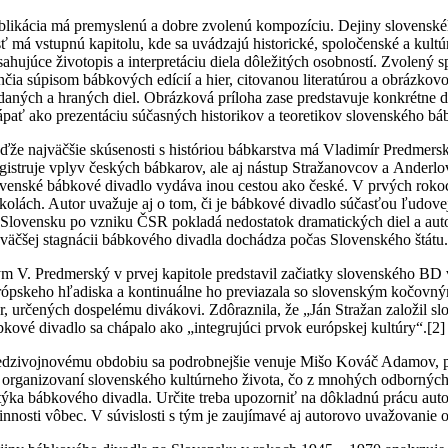
blikácia má premyslenú a dobre zvolenú kompozíciu. Dejiny slovenské
sť má vstupnú kapitolu, kde sa uvádzajú historické, spoločenské a kul
sahujúce životopis a interpretáciu diela dôležitých osobností. Zvolen
nčia súpisom bábkových edícií a hier, citovanou literatúrou a obrázkov
daných a hraných diel. Obrázková príloha zase predstavuje konkrétne div
ápať ako prezentáciu súčasných historikov a teoretikov slovenského bá
ďže najväčšie skúsenosti s históriou bábkarstva má Vladimír Predmers
gistruje vplyv českých bábkarov, ale aj nástup Stražanovcov a Anderlov
ovenské bábkové divadlo vydáva inou cestou ako české. V prvých rokoch
školách. Autor uvažuje aj o tom, či je bábkové divadlo súčasťou ľudov
 Slovensku po vzniku ČSR pokladá nedostatok dramatických diel a autoro
jväčšej stagnácii bábkového divadla dochádza počas Slovenského štátu
m V. Predmerský v prvej kapitole predstavil začiatky slovenského BD 
rópskeho hľadiska a kontinuálne ho previazala so slovenským kočovný
er, určených dospelému divákovi. Zdôraznila, že „Ján Stražan založil 
bkové divadlo sa chápalo ako „integrujúci prvok európskej kultúry“.
[2]
dzivojnovému obdobiu sa podrobnejšie venuje Mišo Kováč Adamov, pre
i organizovaní slovenského kultúrneho života, čo z mnohých odbornýc
týka bábkového divadla. Určite treba upozorniť na dôkladnú prácu auto
činnosti vôbec. V súvislosti s tým je zaujímavé aj autorovo uvažovanie