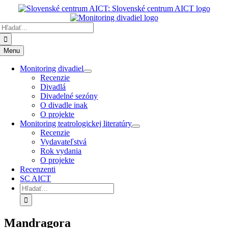
Preskočiť
k
Hľadať:
obsahu
Menu
Monitoring divadiel
Recenzie
Divadlá
Divadelné sezóny
O divadle inak
O projekte
Monitoring teatrologickej literatúry
Recenzie
Vydavateľstvá
Rok vydania
O projekte
Recenzenti
SC AICT
Hľadať:
Mandragora