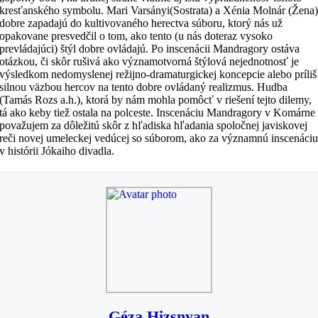
kresťanského symbolu. Mari Varsányi(Sostrata) a Xénia Molnár (Žena
dobre zapadajú do kultivovaného herectva súboru, ktorý nás už
opakovane presvedčil o tom, ako tento (u nás doteraz vysoko
prevládajúci) štýl dobre ovládajú. Po inscenácii Mandragory ostáva
otázkou, či skôr rušivá ako významotvorná štýlová nejednotnosť je
výsledkom nedomyslenej režijno-dramaturgickej koncepcie alebo príliš
silnou väzbou hercov na tento dobre ovládaný realizmus. Hudba
(Tamás Rozs a.h.), ktorá by nám mohla pomôcť v riešení tejto dilemy,
tá ako keby tiež ostala na polceste. Inscenáciu Mandragory v Komárne
považujem za dôležitú skôr z hľadiska hľadania spoločnej javiskovej
reči novej umeleckej vedúcej so súborom, ako za významnú inscenáci
v histórii Jókaiho divadla.
Géza Hizsnyan