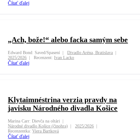
Čítať ďalej
„Ach, bože!“ alebo facka samým sebe
Edward Bond: Saved/Spasení
Divadlo Aréna, Bratislava
2025/2026
Recenzent:
Ivan Lacko
Čítať ďalej
Klytaimnéstrina verzia pravdy na
javisku Národného divadla Košice
Marina Carr: Dievča na oltári
Národné divadlo Košice (činohra)
2025/2026
Recenzentka:
Viera Bartková
Čítať ďalej