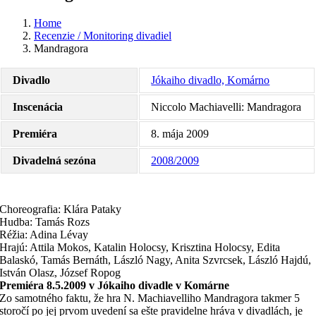
Home
Recenzie / Monitoring divadiel
Mandragora
Divadlo
Jókaiho divadlo, Komárno
Inscenácia
Niccolo Machiavelli: Mandragora
Premiéra
8. mája 2009
Divadelná sezóna
2008/2009
Choreografia: Klára Pataky
Hudba: Tamás Rozs
Réžia: Adina Lévay
Hrajú: Attila Mokos, Katalin Holocsy, Krisztina Holocsy, Edita
Balaskó, Tamás Bernáth, László Nagy, Anita Szvrcsek, László Hajdú,
István Olasz, József Ropog
Premiéra 8.5.2009 v Jókaiho divadle v Komárne
Zo samotného faktu, že hra N. Machiavelliho Mandragora takmer 5
storočí po jej prvom uvedení sa ešte pravidelne hráva v divadlách, je