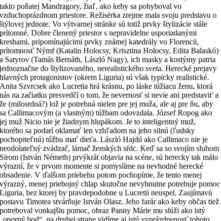
takto poňatej Mandragory, žiaľ, ako keby sa pohyboval vo
vzduchoprázdnom priestore. Režisérka zrejme mala svoju predstavu o
štýlovej jednote. Vo výtvarnej stránke sú totiž prvky štylizácie stále
prítomné. Dobre členený priestor s nepravidelne usporiadanými
kresbami, pripomínajúcimi prvky známej katedrály vo Florencii,
prítomnosť Nýmf (Katalin Holocsy, Krisztina Holocsy, Edita Balaskó)
a Satyrov (Tamás Bernáth, László Nagy), ich masky a kostýmy patria
jednoznačne do štylizovaného, nerealistického sveta. Herecké prejavy
hlavných protagonistov (okrem Liguria) sú však typicky realistické.
Anita Szvrcsek ako Lucretia hrá krásnu, po láske túžiacu ženu, ktorá
nás na začiatku presvedčí o tom, že nevernosť si nevie ani predstaviť a
že (milosrdná?) lož je potrebná nielen pre jej muža, ale aj pre ňu, aby
sa Callimacovým (a vlastným) túžbam odovzdala. József Ropog ako
jej muž Nicio nie je žiadnym hlupákom. Je to inteligentný muž,
ktorého sa podarí oklamať len vzhľadom na jeho silnú (ľudsky
pochopiteľnú) túžbu mať dieťa. László Hajdú ako Callimaco nie je
neodolateľný zvádzač, lámač ženských sŕdc. Keď sa so svojím sluhom
Sirom (István Németh) prvýkrát objavia na scéne, sú herecky tak málo
výrazní, že v prvom momente si pomyslíme na nevhodné herecké
obsadenie. V ďalšom priebehu potom pochopíme, že tento menej
výrazný, menej priebojný chlap skutočne nevyhnutne potrebuje pomoc
Liguria, bez ktorej by pravdepodobne u Lucretii neuspel. Zaujímavú
postavu Timotea stvárňuje István Olasz. Jeho farár ako keby občas tiež
potreboval vonkajšiu pomoc, obraz Panny Márie mu slúži ako istý
„oporný bod“, na druhej strane vidíme aj istú vyprázdnenosť tohoto