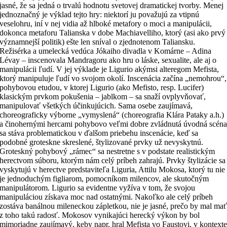
jasné, že sa jedná o trvalú hodnotu svetovej dramatickej tvorby. Menej
jednoznačný je výklad tejto hry: niektorí ju považujú za vtipnú
veselohru, iní v nej vidia až hlboké metafory o moci a manipulácii,
dokonca metaforu Talianska v dobe Machiavelliho, ktorý (asi ako prvý
významnejší politik) ešte len sníval o zjednotenom Taliansku.
Režisérka a umelecká vedúca Jókaiho divadla v Komárne – Adina
Lévay – inscenovala Mandragoru ako hru o láske, sexualite, ale aj o
manipulácii ľudí. V jej výklade je Ligurio akýmsi alteregom Mefista,
ktorý manipuluje ľudí vo svojom okolí. Inscenácia začína „nemohrou“,
pohybovou etudou, v ktorej Ligurio (ako Mefisto, resp. Lucifer)
klasickým prvkom pokušenia – jablkom – sa snaží ovplyvňovať,
manipulovať všetkých účinkujúcich. Sama osebe zaujímavá,
choreograficky výborne „vymyslená“ (choreografia Klára Pataky a.h.)
a činohernými hercami pohybovo veľmi dobre zvládnutá úvodná scén
sa stáva problematickou v ďalšom priebehu inscenácie, keď sa
podobné groteskne skreslené, štylizované prvky už nevyskytnú.
Groteskný pohybový „rámec“ sa nestretne s v podstate realistickým
herectvom súboru, ktorým nám celý príbeh zahrajú. Prvky štylizácie sa
vyskytujú v herectve predstaviteľa Liguria, Attilu Mokosa, ktorý tu nie
je jednoduchým figliarom, pomocníkom milencov, ale skutočným
manipulátorom. Ligurio sa evidentne vyžíva v tom, že svojou
manipuláciou získava moc nad ostatnými. Nakoľko ale celý príbeh
zostáva banálnou mileneckou zápletkou, nie je jasné, prečo by mal ma
z toho takú radosť. Mokosov vynikajúci herecký výkon by bol
mimoriadne zaujímavý, keby napr. hral Mefista vo Faustovi, v kontext