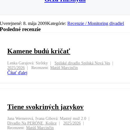
Uverejnené: 8. mája 2009
Kategórie:
Recenzie / Monitoring divadiel
Posledné recenzie
Kamene budú kričať
Lenka Garajová: Sirôtky
Spišské divadlo Spišská Nová Ves
2025/2026
Recenzent:
Matúš Marcinčin
Čítať ďalej
Tiene svokriných jazykov
Jana Wernerová, Ivana Gibová: Mastný muž 2.0
Divadlo Na PERÓNE, Košice
2025/2026
Recenzent:
Matúš Marcinčin