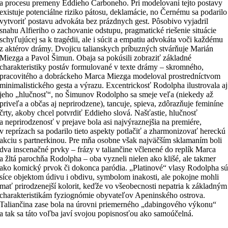
a procesu premeny Eddieho Carboneho. Pri modelovaní tejto postavy
existuje potenciálne riziko pátosu, deklamácie, no Černému sa podarilo
vytvoriť postavu advokáta bez prázdnych gest. Pôsobivo vyjadril
snahu Alfieriho o zachovanie odstupu, pragmatické riešenie situácie
schyľujúcej sa k tragédii, ale i súcit a empatiu advokáta voči každému
z aktérov drámy. Dvojicu talianskych príbuzných stvárňuje Marián
Miezga a Pavol Šimun. Obaja sa pokúsili zobraziť základné
charakteristiky postáv formulované v texte drámy – skromného,
pracovitého a dobráckeho Marca Miezga modeloval prostredníctvom
minimalistického gesta a výrazu. Excentrickosť Rodolpha ilustrovala aj
jeho „hlučnosť“, no Šimunov Rodolpho sa smeje veľa (niekedy až
priveľa a občas aj neprirodzene), tancuje, spieva, zdôrazňuje feminíne
črty, akoby chcel potvrdiť Eddieho slová. Našťastie, hlučnosť
a neprirodzenosť v prejave bola asi najvýraznejšia na premiére,
v reprízach sa podarilo tieto aspekty potlačiť a zharmonizovať hereckú
akciu s partnerkinou. Pre mňa osobne však najväčším sklamaním boli
dva inscenačné prvky – frázy v taliančine včlenené do replík Marca
a žltá parochňa Rodolpha – oba vyzneli nielen ako klišé, ale takmer
ako komický prvok či dokonca paródia. „Platinové“ vlasy Rodolpha s
síce objektom údivu i obdivu, symbolom inakosti, ale pokojne mohli
mať prirodzenejší kolorit, keďže vo všeobecnosti nepatria k základným
charakteristikám fyziognómie obyvateľov Apeninského ostrova.
Taliančina zase bola na úrovni priemerného „dabingového výkonu“
a tak sa táto voľba javí svojou popisnosťou ako samoúčelná.