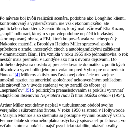
Po návrate bol kvôli realizácii scenára, podobne ako Longhiho klienti,
konfrontovaný s vydieračstvom, nie však ekonomického, ale
politického charakteru. Scenár filmu, ktorý mal režírovať Elia Kazan,
„stopli“ odborári, ktorým sa pravdepodobne nepáčil ich vlastný
skorumpovaný obraz, a FBI, ktorá ho považovala za nebezpečný.
Nakoniec materiál z Brooklyn Heights Miller spracoval spolu s
príbehom o zrade, incestných citoch a autobiografickými zážitkami
v dramatickom žánri. Hra vznikla v roku 1955 ako jednoaktovka, o ro
neskôr mala premiéru v Londýne ako hra s dvoma dejstvami. Do
druhého dejstva sa dostalo aj prenasledovanie dramatika z politických
dôvodov a vyvrcholilo jeho predvolaním pred Výbor pre neamerickú
činnosť.
[4]
Millerov aktivizmus ľavicovej orientácie mu zrejme
umožnil nazrieť na americkú spoločnosť nekonvenčným pohľadom,
ale zároveň ho v úvode studenej vojny zaradil do tábora jej
„nepriateľov“.
[5]
S politickým prenasledovaním sa pokúsil vyrovnať
adaptáciou Ibsenovho
Nepriateľa ľudu
či hrou
Skúška ohňom
(1954).
Arthur Miller text drámy napísal v turbulentnom období svojho
verejného i súkromného života. V roku 1950 sa stretol v Hollywoode
s Marylin Monroe a zo stretnutia sa postupne vyvinul osudový vzťah.
Femme fatale strieborného plátna ostýchavý spisovateľ priťahoval, vo
vzťahu s ním sa pokúsila nájsť psychickú stabilitu, ukázať kvality