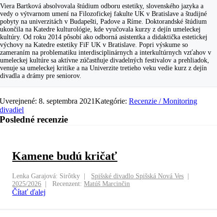
Viera Bartková absolvovala štúdium odboru estetiky, slovenského jazyka a
vedy o výtvarnom umení na Filozofickej fakulte UK v Bratislave a študijné
pobyty na univerzitách v Budapešti, Padove a Ríme. Doktorandské štúdium
ukončila na Katedre kulturológie, kde vyučovala kurzy z dejín umeleckej
kultúry. Od roku 2014 pôsobí ako odborná asistentka a didaktička estetickej
výchovy na Katedre estetiky FiF UK v Bratislave. Popri výskume so
zameraním na problematiku interdisciplinárnych a interkultúrnych vzťahov v
umeleckej kultúre sa aktívne zúčastňuje divadelných festivalov a prehliadok,
venuje sa umeleckej kritike a na Univerzite tretieho veku vedie kurz z dejín
divadla a drámy pre seniorov.
Uverejnené: 8. septembra 2021
Kategórie:
Recenzie / Monitoring
divadiel
Posledné recenzie
Kamene budú kričať
Lenka Garajová: Sirôtky
Spišské divadlo Spišská Nová Ves
2025/2026
Recenzent:
Matúš Marcinčin
Čítať ďalej