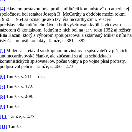
[4]
Hlavnou postavou boja proti „infiltrácii komunistov“ do americkej
spoločnosti bol senátor Joseph R. McCarthy a obdobie medzi rokmi
1950 – 1954 sa označuje ako tzv. éra mccarthyizmu. Viacerí
predstavitelia kultúrneho života boli vyšetrovaní kvôli ľavicovým
názorom či kontaktom. Jedným z nich bol na jar v roku 1952 aj režisér
Elia Kazan, ktorý s výborom spolupracoval a sklamaný Miller s ním na
istý čas prerušil kontakty. Tamže, s. 381 – 385.
[5]
Miller sa stretával so skupinou novinárov a spisovateľov píšucich
antimccarthyovské články, ale zúčastnil sa aj na schôdzkach
komunistických spisovateľov, počas vojny a po vojne písal protesty,
podpisoval petície. Tamže, s. 466 – 473.
[6]
Tamže, s. 511 – 512.
[7]
Tamže, s. 172.
[8]
Tamže, s. 408.
[9]
Tamže.
[10]
Tamže, s. 473.
[11]
Tamže.