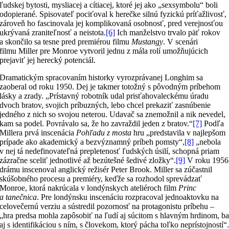
ľudskej bytosti, mysliacej a cítiacej, ktoré jej ako „sexsymbolu“ boli
odopierané. Spisovateľ pociťoval k herečke silnú fyzickú príťažlivosť,
zároveň ho fascinovala jej komplikovaná osobnosť, pred verejnosťou
ukrývaná zraniteľnosť a neistota.
[6]
Ich manželstvo trvalo päť rokov
a skončilo sa tesne pred premiérou filmu
Mustangy
. V scenári
filmu Miller pre Monroe vytvoril jednu z mála rolí umožňujúcich
prejaviť jej herecký potenciál.
Dramatickým spracovaním historky vyrozprávanej Longhim sa
zaoberal od roku 1950. Dej je takmer totožný s pôvodným príbehom
lásky a zrady. „Prístavný robotník udal prisťahovaleckému úradu
dvoch bratov, svojich príbuzných, lebo chcel prekaziť zasnúbenie
jedného z nich so svojou neterou. Udavač sa znemožnil a nik nevedel,
kam sa podel. Povrávalo sa, že ho zavraždil jeden z bratov.“
[7]
Podľa
Millera prvá inscenácia
Pohľadu z mosta
hru „predstavila v najlepšom
prípade ako akademický a bezvýznamný príbeh pomsty“,
[8]
„nebola
v nej tá nedefinovateľná prepletenosť ľudských úsilí, schopná priam
zázračne sceliť jednotlivé až bezútešné šedivé zložky“.
[9]
V roku 1956
drámu inscenoval anglický režisér Peter Brook. Miller sa zúčastnil
skúšobného procesu a premiéry, keďže sa rozhodol sprevádzať
Monroe, ktorá nakrúcala v londýnskych ateliéroch film
Princ
a tanečnica
. Pre londýnsku inscenáciu rozpracoval jednoaktovku na
celovečernú verziu a sústredil pozornosť na protagonistu príbehu –
„hra predsa mohla zapôsobiť na ľudí aj súcitom s hlavným hrdinom, b
aj s identifikáciou s ním, s človekom, ktorý pácha toľko neprístojností“