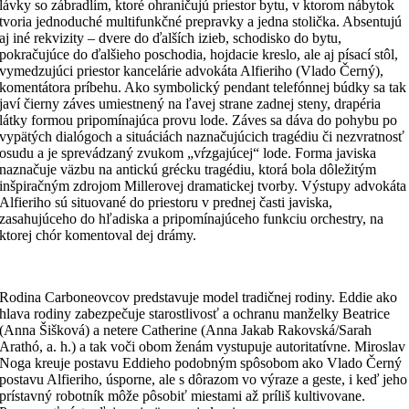
lávky so zábradlím, ktoré ohraničujú priestor bytu, v ktorom nábytok
tvoria jednoduché multifunkčné prepravky a jedna stolička. Absentujú
aj iné rekvizity – dvere do ďalších izieb, schodisko do bytu,
pokračujúce do ďalšieho poschodia, hojdacie kreslo, ale aj písací stôl,
vymedzujúci priestor kancelárie advokáta Alfieriho (Vlado Černý),
komentátora príbehu. Ako symbolický pendant telefónnej búdky sa tak
javí čierny záves umiestnený na ľavej strane zadnej steny, drapéria
látky formou pripomínajúca provu lode. Záves sa dáva do pohybu po
vypätých dialógoch a situáciách naznačujúcich tragédiu či nezvratnosť
osudu a je sprevádzaný zvukom „vŕzgajúcej“ lode. Forma javiska
naznačuje väzbu na antickú grécku tragédiu, ktorá bola dôležitým
inšpiračným zdrojom Millerovej dramatickej tvorby. Výstupy advokáta
Alfieriho sú situované do priestoru v prednej časti javiska,
zasahujúceho do hľadiska a pripomínajúceho funkciu orchestry, na
ktorej chór komentoval dej drámy.
Rodina Carboneovcov predstavuje model tradičnej rodiny. Eddie ako
hlava rodiny zabezpečuje starostlivosť a ochranu manželky Beatrice
(Anna Šišková) a netere Catherine (Anna Jakab Rakovská/Sarah
Arathó, a. h.) a tak voči obom ženám vystupuje autoritatívne. Miroslav
Noga kreuje postavu Eddieho podobným spôsobom ako Vlado Černý
postavu Alfieriho, úsporne, ale s dôrazom vo výraze a geste, i keď jeho
prístavný robotník môže pôsobiť miestami až príliš kultivovane.