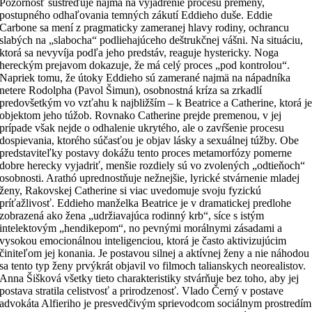
Pozornosť sústreďuje najmä na vyjadrenie procesu premeny,
postupného odhaľovania temných zákutí Eddieho duše. Eddie
Carbone sa mení z pragmaticky zameranej hlavy rodiny, ochrancu
slabých na „slabocha“ podliehajúceho deštrukčnej vášni. Na situáciu,
ktorá sa nevyvíja podľa jeho predstáv, reaguje hystericky. Noga
hereckým prejavom dokazuje, že má celý proces „pod kontrolou“.
Napriek tomu, že útoky Eddieho sú zamerané najmä na nápadníka
netere Rodolpha (Pavol Šimun), osobnostná kríza sa zrkadlí
predovšetkým vo vzťahu k najbližším – k Beatrice a Catherine, ktorá j
objektom jeho túžob. Rovnako Catherine prejde premenou, v jej
prípade však nejde o odhalenie ukrytého, ale o zavŕšenie procesu
dospievania, ktorého súčasťou je objav lásky a sexuálnej túžby. Obe
predstaviteľky postavy dokážu tento proces metamorfózy pomerne
dobre herecky vyjadriť, menšie rozdiely sú vo zvolených „odtieňoch“
osobnosti. Arathó uprednostňuje nežnejšie, lyrické stvárnenie mladej
ženy, Rakovskej Catherine si viac uvedomuje svoju fyzickú
príťažlivosť. Eddieho manželka Beatrice je v dramatickej predlohe
zobrazená ako žena „udržiavajúca rodinný krb“, síce s istým
intelektovým „hendikepom“, no pevnými morálnymi zásadami a
vysokou emocionálnou inteligenciou, ktorá je často aktivizujúcim
činiteľom jej konania. Je postavou silnej a aktívnej ženy a nie náhodou
sa tento typ ženy prvýkrát objavil vo filmoch talianskych neorealistov.
Anna Šišková všetky tieto charakteristiky stvárňuje bez toho, aby jej
postava stratila celistvosť a prirodzenosť. Vlado Černý v postave
advokáta Alfieriho je presvedčivým sprievodcom sociálnym prostredím