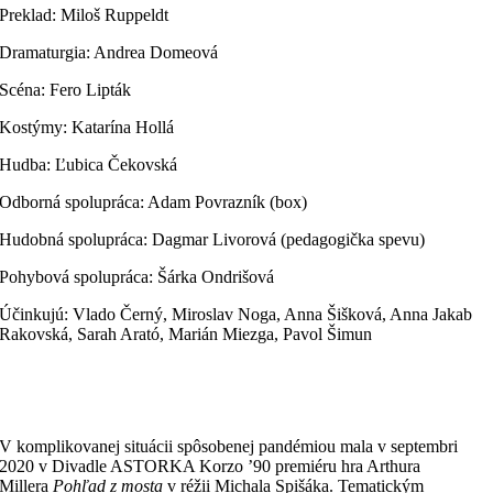
Preklad: Miloš Ruppeldt
Dramaturgia: Andrea Domeová
Scéna: Fero Lipták
Kostýmy: Katarína Hollá
Hudba: Ľubica Čekovská
Odborná spolupráca: Adam Povrazník (box)
Hudobná spolupráca: Dagmar Livorová (pedagogička spevu)
Pohybová spolupráca: Šárka Ondrišová
Účinkujú: Vlado Černý, Miroslav Noga, Anna Šišková, Anna Jakab
Rakovská, Sarah Arató, Marián Miezga, Pavol Šimun
V komplikovanej situácii spôsobenej pandémiou mala v septembri
2020 v Divadle ASTORKA Korzo ’90 premiéru hra Arthura
Millera
Pohľad z mosta
v réžii Michala Spišáka. Tematickým