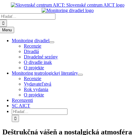
Preskočiť
k
Hľadať:
obsahu
Menu
Monitoring divadiel
Recenzie
Divadlá
Divadelné sezóny
O divadle inak
O projekte
Monitoring teatrologickej literatúry
Recenzie
Vydavateľstvá
Rok vydania
O projekte
Recenzenti
SC AICT
Hľadať:
Deštrukčná vášeň a nostalgická atmosféra