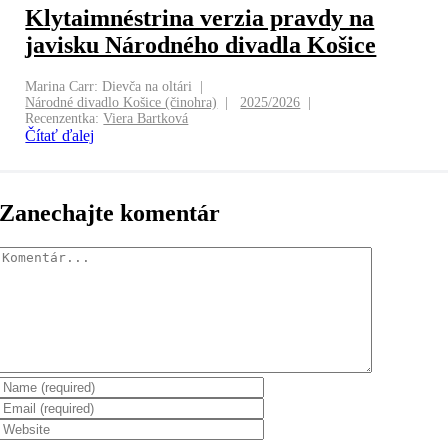
Klytaimnéstrina verzia pravdy na
javisku Národného divadla Košice
Marina Carr: Dievča na oltári
Národné divadlo Košice (činohra)
2025/2026
Recenzentka:
Viera Bartková
Čítať ďalej
Zanechajte komentár
Komentár