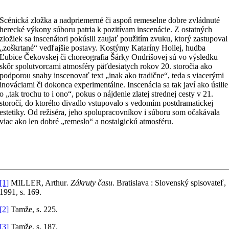
Scénická zložka a nadpriemerné či aspoň remeselne dobre zvládnuté
herecké výkony súboru patria k pozitívam inscenácie. Z ostatných
zložiek sa inscenátori pokúsili zaujať použitím zvuku, ktorý zastupoval
„zoškrtané“ vedľajšie postavy. Kostýmy Kataríny Hollej, hudba
Ľubice Čekovskej či choreografia Šárky Ondrišovej sú vo výsledku
skôr spolutvorcami atmosféry päťdesiatych rokov 20. storočia ako
podporou snahy inscenovať text „inak ako tradične“, teda s viacerými
inováciami či dokonca experimentálne. Inscenácia sa tak javí ako úsilie
o „tak trochu to i ono“, pokus o nájdenie zlatej strednej cesty v 21.
storočí, do ktorého divadlo vstupovalo s vedomím postdramatickej
estetiky. Od režiséra, jeho spolupracovníkov i súboru som očakávala
viac ako len dobré „remeslo“ a nostalgickú atmosféru.
[1]
MILLER, Arthur
. Zákruty času
. Bratislava : Slovenský spisovateľ,
1991, s. 169.
[2]
Tamže, s. 225.
[3]
Tamže, s. 187.