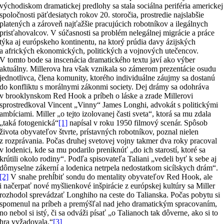
východiskom dramatickej predlohy sa stala sociálna periféria americkej
spoločnosti päťdesiatych rokov 20. storočia, prostredie najslabšie
platených a zároveň najťažšie pracujúcich robotníkov a ilegálnych
prisťahovalcov. V súčasnosti sa problém nelegálnej migrácie a práce
týka aj európskeho kontinentu, na ktorý prúdia davy ázijských
a afrických ekonomických, politických a vojnových utečencov.
V tomto bode sa inscenácia dramatického textu javí ako výber
aktuálny. Millerova hra však vznikala so zámerom prezentácie osudu
jednotlivca, člena komunity, ktorého individuálne záujmy sa dostanú
do konfliktu s morálnymi zákonmi society. Dej drámy sa odohráva
v brooklynskom Red Hook a príbeh o láske a zrade Millerovi
sprostredkoval Vincent „Vinny“ James Longhi, advokát s politickými
ambíciami. Miller „o tejto izolovanej časti sveta“, ktorá sa mu zdala
„taká fotogenická“
[1]
napísal v roku 1950 filmový scenár. Spôsob
života obyvateľov štvrte, prístavných robotníkov, poznal nielen
z rozprávania. Počas druhej svetovej vojny takmer dva roky pracoval
v lodenici, kde sa mu podarilo preniknúť „do ich starostí, ktoré sa
krútili okolo rodiny“. Podľa spisovateľa Taliani „vedeli byť k sebe aj
dômyselne zákerní a lodenica netrpela nedostatkom sicílskych drám“.
[2]
V snahe prehĺbiť sondu do mentality obyvateľov Red Hook, ale
i načerpať nové myšlienkové inšpirácie z európskej kultúry sa Miller
rozhodol sprevádzať Longhiho na ceste do Talianska. Počas pobytu si
spomenul na príbeh a premýšľal nad jeho dramatickým spracovaním,
no nebol si istý, či sa odváži písať „o Talianoch tak dôverne, ako si to
hra vyžadovala.“
[3]