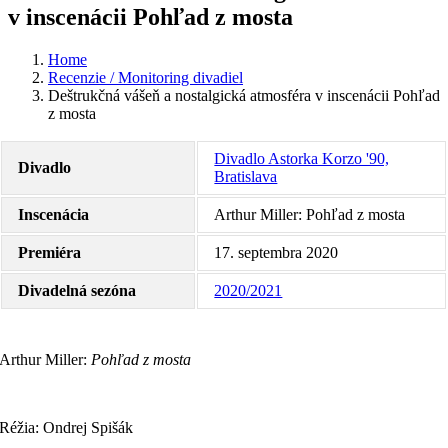
v inscenácii Pohľad z mosta
Home
Recenzie / Monitoring divadiel
Deštrukčná vášeň a nostalgická atmosféra v inscenácii Pohľad
z mosta
Divadlo Astorka Korzo '90,
Divadlo
Bratislava
Inscenácia
Arthur Miller: Pohľad z mosta
Premiéra
17. septembra 2020
Divadelná sezóna
2020/2021
Arthur Miller:
Pohľad z mosta
Réžia: Ondrej Spišák