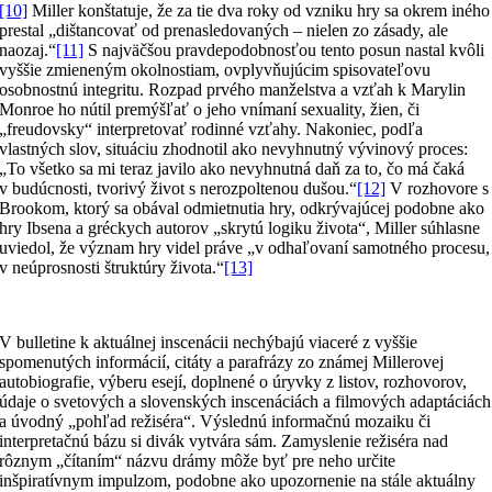
[10]
Miller konštatuje, že za tie dva roky od vzniku hry sa okrem iného
prestal „dištancovať od prenasledovaných – nielen zo zásady, ale
naozaj.“
[11]
S najväčšou pravdepodobnosťou tento posun nastal kvôli
vyššie zmieneným okolnostiam, ovplyvňujúcim spisovateľovu
osobnostnú integritu. Rozpad prvého manželstva a vzťah k Marylin
Monroe ho nútil premýšľať o jeho vnímaní sexuality, žien, či
„freudovsky“ interpretovať rodinné vzťahy. Nakoniec, podľa
vlastných slov, situáciu zhodnotil ako nevyhnutný vývinový proces:
„To všetko sa mi teraz javilo ako nevyhnutná daň za to, čo má čaká
v budúcnosti, tvorivý život s nerozpoltenou dušou.“
[12]
V rozhovore s
Brookom, ktorý sa obával odmietnutia hry, odkrývajúcej podobne ako
hry Ibsena a gréckych autorov „skrytú logiku života“, Miller súhlasne
uviedol, že význam hry videl práve „v odhaľovaní samotného procesu,
v neúprosnosti štruktúry života.“
[13]
V bulletine k aktuálnej inscenácii nechýbajú viaceré z vyššie
spomenutých informácií, citáty a parafrázy zo známej Millerovej
autobiografie, výberu esejí, doplnené o úryvky z listov, rozhovorov,
údaje o svetových a slovenských inscenáciách a filmových adaptáciách
a úvodný „pohľad režiséra“. Výslednú informačnú mozaiku či
interpretačnú bázu si divák vytvára sám. Zamyslenie režiséra nad
rôznym „čítaním“ názvu drámy môže byť pre neho určite
inšpiratívnym impulzom, podobne ako upozornenie na stále aktuálny