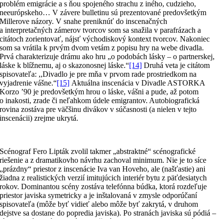
problém emigrácie a s ňou spojeného strachu z iného, cudzieho,
neeurópskeho… V závere bulletinu sú prezentované predovšetkým
Millerove názory. V snahe preniknúť do inscenačných
a interpretačných zámerov tvorcov som sa snažila v parafrázach a
citátoch zorientovať, nájsť východiskový kontext tvorcov. Nakoniec
som sa vrátila k prvým dvom vetám z popisu hry na webe divadla.
Prvá charakterizuje drámu ako hru „o podobách lásky – o partnerskej,
láske k blížnemu, aj o skazonosnej láske.“
[14]
Druhá veta je citátom
spisovateľa: ,,Divadlo je pre mňa v prvom rade prostriedkom na
vyjadrenie vášne.“
[15]
Aktuálna inscenácia v Divadle ASTORKA
Korzo ’90 je predovšetkým hrou o láske, vášni a pude, až potom
o inakosti, zrade či neľahkom údele emigrantov. Autobiografická
rovina zostáva pre väčšinu divákov v súčasnosti (a nielen v tejto
inscenácii) zrejme ukrytá.
Scénograf Fero Lipták zvolil takmer „abstraktné“ scénografické
riešenie a z dramatikovho návrhu zachoval minimum. Nie je to síce
„prázdny“ priestor z inscenácie Iva van Hoveho, ale (našťastie) ani
žiadna z realistických verzií imitujúcich interiér bytu z päťdesiatych
rokov. Dominantou scény zostáva telefónna búdka, ktorá rozdeľuje
priestor javiska symetricky a je inštalovaná v zmysle odporúčaní
spisovateľa (môže byť vidieť alebo môže byť zakrytá, v druhom
dejstve sa dostane do popredia javiska). Po stranách javiska sú pódiá –