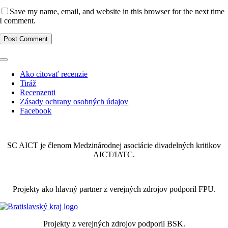
Save my name, email, and website in this browser for the next time
I comment.
Toggle
Navigation
Ako citovať recenzie
Tiráž
Recenzenti
Zásady ochrany osobných údajov
Facebook
SC AICT je členom Medzinárodnej asociácie divadelných kritikov
AICT/IATC.
Projekty ako hlavný partner z verejných zdrojov podporil FPU.
Projekty z verejných zdrojov podporil BSK.