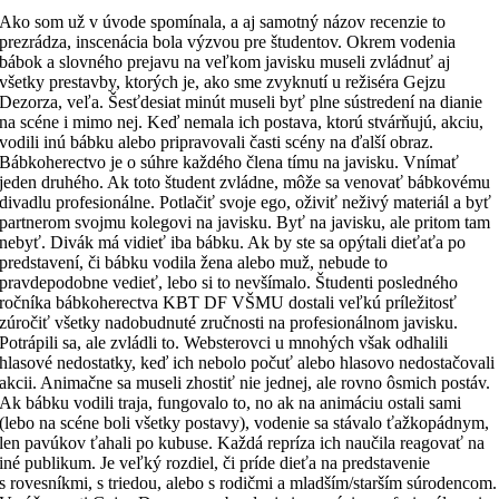
Ako som už v úvode spomínala, a aj samotný názov recenzie to
prezrádza, inscenácia bola výzvou pre študentov. Okrem vodenia
bábok a slovného prejavu na veľkom javisku museli zvládnuť aj
všetky prestavby, ktorých je, ako sme zvyknutí u režiséra Gejzu
Dezorza, veľa. Šesťdesiat minút museli byť plne sústredení na dianie
na scéne i mimo nej. Keď nemala ich postava, ktorú stvárňujú, akciu,
vodili inú bábku alebo pripravovali časti scény na ďalší obraz.
Bábkoherectvo je o súhre každého člena tímu na javisku. Vnímať
jeden druhého. Ak toto študent zvládne, môže sa venovať bábkovému
divadlu profesionálne. Potlačiť svoje ego, oživiť neživý materiál a byť
partnerom svojmu kolegovi na javisku. Byť na javisku, ale pritom tam
nebyť. Divák má vidieť iba bábku. Ak by ste sa opýtali dieťaťa po
predstavení, či bábku vodila žena alebo muž, nebude to
pravdepodobne vedieť, lebo si to nevšímalo. Študenti posledného
ročníka bábkoherectva KBT DF VŠMU dostali veľkú príležitosť
zúročiť všetky nadobudnuté zručnosti na profesionálnom javisku.
Potrápili sa, ale zvládli to. Websterovci u mnohých však odhalili
hlasové nedostatky, keď ich nebolo počuť alebo hlasovo nedostačovali
akcii. Animačne sa museli zhostiť nie jednej, ale rovno ôsmich postáv.
Ak bábku vodili traja, fungovalo to, no ak na animáciu ostali sami
(lebo na scéne boli všetky postavy), vodenie sa stávalo ťažkopádnym,
len pavúkov ťahali po kubuse. Každá repríza ich naučila reagovať na
iné publikum. Je veľký rozdiel, či príde dieťa na predstavenie
s rovesníkmi, s triedou, alebo s rodičmi a mladším/starším súrodencom.