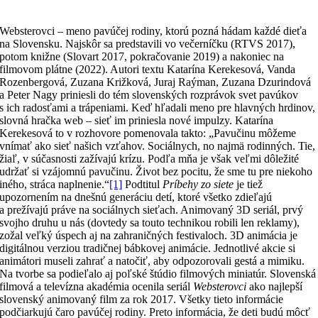
Websterovci – meno pavúčej rodiny, ktorú pozná hádam každé dieťa
na Slovensku. Najskôr sa predstavili vo večerníčku (RTVS 2017),
potom knižne (Slovart 2017, pokračovanie 2019) a nakoniec na
filmovom plátne (2022). Autori textu Katarína Kerekesová, Vanda
Rozenbergová, Zuzana Križková, Juraj Raýman, Zuzana Dzurindová
a Peter Nagy priniesli do tém slovenských rozprávok svet pavúkov
s ich radosťami a trápeniami. Keď hľadali meno pre hlavných hrdinov,
slovná hračka web – sieť im priniesla nové impulzy. Katarína
Kerekesová to v rozhovore pomenovala takto: „Pavučinu môžeme
vnímať ako sieť našich vzťahov. Sociálnych, no najmä rodinných. Tie,
žiaľ, v súčasnosti zažívajú krízu. Podľa mňa je však veľmi dôležité
udržať si vzájomnú pavučinu. Život bez pocitu, že sme tu pre niekoho
iného, stráca naplnenie.“
[1]
Podtitul
Príbehy zo siete
je tiež
upozornením na dnešnú generáciu detí, ktoré všetko zdieľajú
a prežívajú práve na sociálnych sieťach. Animovaný 3D seriál, prvý
svojho druhu u nás (dovtedy sa touto technikou robili len reklamy),
zožal veľký úspech aj na zahraničných festivaloch. 3D animácia je
digitálnou verziou tradičnej bábkovej animácie. Jednotlivé akcie si
animátori museli zahrať a natočiť, aby odpozorovali gestá a mimiku.
Na tvorbe sa podieľalo aj poľské štúdio filmových miniatúr. Slovenská
filmová a televízna akadémia ocenila seriál
Websterovci
ako najlepší
slovenský animovaný film za rok 2017. Všetky tieto informácie
podčiarkujú čaro pavúčej rodiny. Preto informácia, že deti budú môcť