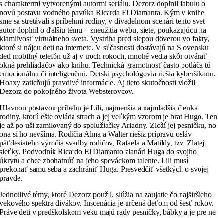
s charaktermi vytvorenými autormi seriálu. Dezorz doplnil fabulu o
novú postavu vodného pavúka Ricarda El Diamanta. Kým v knihe
sme sa stretávali s príbehmi rodiny, v divadelnom scenári tento svet
autor doplnil o ďalšiu tému – zneužitia webu, siete, poukazujúcu na
klamlivosť virtuálneho sveta. Vystríha pred slepou dôverou vo fakty,
ktoré si nájdu deti na internete. V súčasnosti dostávajú na Slovensku
deti mobilný telefón už aj v troch rokoch, mnohé vedia skôr otvárať
okná prehliadačov ako knihu. Technická gramotnosť často potláča tú
emocionálnu či inteligenčnú. Detskí psychológovia riešia kyberšikanu.
Hoaxy zatieňujú pravdivé informácie. Aj tieto skutočnosti vložil
Dezorz do pokojného života Websterovcov.
Hlavnou postavou príbehu je Lili, najmenšia a najmladšia členka
rodiny, ktorú ešte ovláda strach a jej veľkým vzorom je brat Hugo. Ten
je až po uši zamilovaný do spolužiačky Ariadny. Zloží jej pesničku, no
ona si ho nevšíma. Rodičia Alma a Walter riešia prípravu osláv
päťdesiateho výročia svadby rodičov, Rafaela a Matildy, tzv. Zlatej
sieťky. Podvodník Ricardo El Diamanto zlanári Huga do svojho
úkrytu a chce zbohatnúť na jeho speváckom talente. Lili musí
prekonať samu seba a zachrániť Huga. Presvedčiť všetkých o svojej
pravde.
Jednotlivé témy, ktoré Dezorz použil, slúžia na zaujatie čo najširšieho
vekového spektra divákov. Inscenácia je určená deťom od šesť rokov.
Práve deti v predškolskom veku majú rady pesničky, bábky a je pre ne