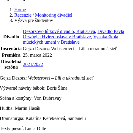
Home
Recenzie / Monitoring divadiel
Výzva pre študentov
Dezorzovo lútkové divadlo, Bratislava
,
Divadlo Pavla
Divadlo
Országha Hviezdoslava v Bratislave
,
Vysoká škola
múzických umení v Bratislave
Inscenácia
Gejza Dezorz: Websterovci – Lili a ukradnutá sieť
Premiéra
25. marca 2022
Divadelná
2021/2022
sezóna
Gejza Dezorz:
Websterovci –
Lili a ukradnutá sieť
Výtvarné návrhy bábok: Boris Šíma
Scéna a kostýmy: Von Dubravay
Hudba: Martin Hasák
Dramaturgia: Katarína Kerekesová, Santanelli
Texty piesní: Lucia Ditte