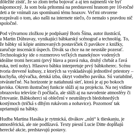
dôležité zistiť, že so zlom treba bojovať a aj ten najmenší vie byť
nápomocný. Ja som bola prítomná na predstavení hranom pre 10-ročné
deti a tie vnímali zas spomínanú tému hoaxov. Veľmi otvorene
rozprávali o tom, ako našli na internete niečo, čo nemalo s pravdou nič
spoločné.
Pod výtvarnou zložkou je podpísaný Boris Šíma, autor ilustrácií,
a Martin Dúbravay, vynikajúci bábkarský scénograf a technológ. To,
že bábky sú kópie animovaných postavičiek či pavúkov z knižky,
zaručuje inscenácii úspech. Divák sa chce na ne neustále pozerať.
Technologicky ide o rozmerovo veľkých manekýnov vodených
ideálne tromi hercami (prvý hlava a pravá ruka, druhý chrbát a ľavá
ruka, tretí nohy). Hlasovo bábku interpretuje prvý bábkoherec. Scénu
tvoria drevené kubusy, z ktorých sa vyskladávajú jednotlivé priestory –
kuchyňa, obývačka, detská izba, úkryt vodného pavúka. Sú variabilné,
otvárateľné. Na horizonte je natiahnutá sieť, ktorá je aj po bokoch
javiska. Okrem ilustračnej funkcie slúži aj na projekciu. Na nej vidíme
obrazovku televízie či počítača, ale slúži aj na navodenie atmosféry či
četovanie. Bábkoherci sú oblečení v neutrálnych bledohnedých
kostýmoch (tričká s dlhým rukávom a nohavice). Pozornosť tak
upriamujú na bábky.
Hudba Martina Hasáka je rytmická, divákov „núti“ k tlieskaniu, je
atmosférická, ale nie podlízavá. Texty piesní Lucie Ditte dopĺňajú
herecké akcie, predstavujú postavy.