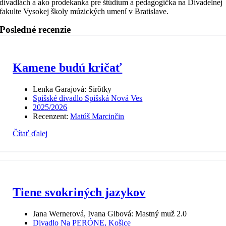
divadlách a ako prodekanka pre štúdium a pedagogička na Divadelnej
fakulte Vysokej školy múzických umení v Bratislave.
Posledné recenzie
Kamene budú kričať
Lenka Garajová: Sirôtky
Spišské divadlo Spišská Nová Ves
2025/2026
Recenzent:
Matúš Marcinčin
Čítať ďalej
Tiene svokriných jazykov
Jana Wernerová, Ivana Gibová: Mastný muž 2.0
Divadlo Na PERÓNE, Košice