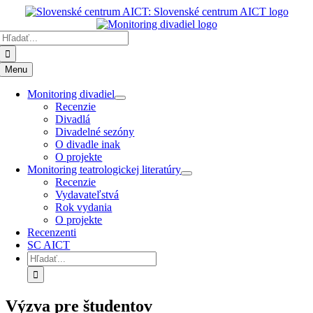
Preskočiť
k
Hľadať:
obsahu
Menu
Monitoring divadiel
Recenzie
Divadlá
Divadelné sezóny
O divadle inak
O projekte
Monitoring teatrologickej literatúry
Recenzie
Vydavateľstvá
Rok vydania
O projekte
Recenzenti
SC AICT
Hľadať:
Výzva pre študentov