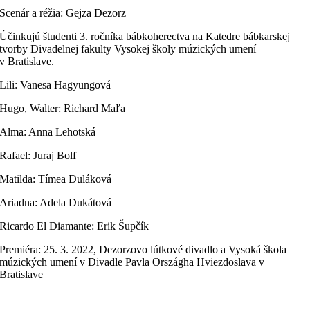
Scenár a réžia: Gejza Dezorz
Účinkujú študenti 3. ročníka bábkoherectva na Katedre bábkarskej
tvorby Divadelnej fakulty Vysokej školy múzických umení
v Bratislave.
Lili: Vanesa Hagyungová
Hugo, Walter: Richard Maľa
Alma: Anna Lehotská
Rafael: Juraj Bolf
Matilda: Tímea Duláková
Ariadna: Adela Dukátová
Ricardo El Diamante: Erik Šupčík
Premiéra: 25. 3. 2022, Dezorzovo lútkové divadlo a Vysoká škola
múzických umení v Divadle Pavla Országha Hviezdoslava v
Bratislave