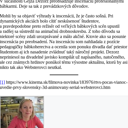
V súčasnosti Gejza Dezorz preobsadzuje inscenáciu profesionálnymi
bábkarmi. Deje sa tak z prevádzkových dôvodov.
Mohli by sa objaviť výhrady k inscenácii, že je často sošná. Pri
dynamických akciách bolo cítiť neskúsenosť študentov,
a pravdepodobne preto režisér od veľkých bábkových scén upustil
a radšej sa sústredil na animačnú drobnoskresbu. Z toho dôvodu sa
niektoré scény zdali urozprávané a málo akčné. Ktovie ako sa posunie
inscenácia po preobsadení. Na inscenáciu som nahliadala z pozície
pedagogičky bábkoherectva a ocenila som ponuku divadla dať priestor
študentom aj ich nasadenie zvládnuť taký náročný projekt. Dezorz
nepriniesol na divadelné javisko kompilát už napísaného, natočeného,
ale cez známych hrdinov ponúkol tému výsostne aktuálnu, ktorú by asi
nikto tak ako Websterovci neutkal.
[1]
https://www.kinema.sk/filmova-novinka/183976/rtvs-pocas-vianoc-
uvedie-prvy-slovensky-3d-animovany-serial-websterovci.htm