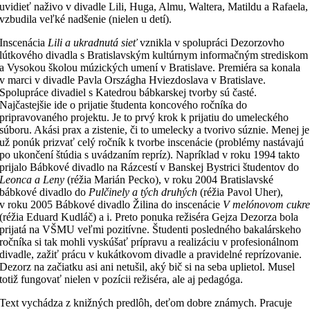
uvidieť naživo v divadle Lili, Huga, Almu, Waltera, Matildu a Rafaela,
vzbudila veľké nadšenie (nielen u detí).
Inscenácia
Lili a ukradnutá sieť
vznikla v spolupráci Dezorzovho
lútkového divadla s Bratislavským kultúrnym informačným strediskom
a Vysokou školou múzických umení v Bratislave. Premiéra sa konala
v marci v divadle Pavla Országha Hviezdoslava v Bratislave.
Spolupráce divadiel s Katedrou bábkarskej tvorby sú časté.
Najčastejšie ide o prijatie študenta koncového ročníka do
pripravovaného projektu. Je to prvý krok k prijatiu do umeleckého
súboru. Akási prax a zistenie, či to umelecky a tvorivo súznie. Menej je
už ponúk prizvať celý ročník k tvorbe inscenácie (problémy nastávajú
po ukončení štúdia s uvádzaním repríz). Napríklad v roku 1994 takto
prijalo Bábkové divadlo na Rázcestí v Banskej Bystrici študentov do
Leonca a Leny
(réžia Marián Pecko), v roku 2004 Bratislavské
bábkové divadlo do
Pulčinely a tých druhých
(réžia Pavol Uher),
v roku 2005 Bábkové divadlo Žilina do inscenácie
V melónovom cukr
(réžia Eduard Kudláč) a i. Preto ponuka režiséra Gejza Dezorza bola
prijatá na VŠMU veľmi pozitívne. Študenti posledného bakalárskeho
ročníka si tak mohli vyskúšať prípravu a realizáciu v profesionálnom
divadle, zažiť prácu v kukátkovom divadle a pravidelné reprízovanie.
Dezorz na začiatku asi ani netušil, aký bič si na seba uplietol. Musel
totiž fungovať nielen v pozícii režiséra, ale aj pedagóga.
Text vychádza z knižných predlôh, deťom dobre známych. Pracuje