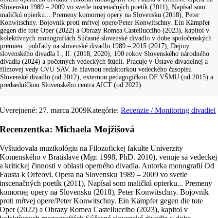
Slovensku 1989 – 2009 vo svetle inscenačných poetík (2011), Napísal som
maličkú opierku... Premeny komornej opery na Slovensku (2018), Peter
Konwitschny. Bojovník proti mŕtvej opere/Peter Konwitschny. Ein Kämpfer
gegen die tote Oper (2022) a Obrazy Romea Castellucciho (2023), kapitol v
kolektívnych monografiách Súčasné slovenské divadlo v dobe spoločenských
premien : pohľady na slovenské divadlo 1989 – 2015 (2017), Dejiny
slovenského divadla I., II. (2018, 2020), 100 rokov Slovenského národného
divadla (2024) a početných vedeckých štúdií. Pracuje v Ústave divadelnej a
filmovej vedy CVU SAV. Je hlavnou redaktorkou vedeckého časopisu
Slovenské divadlo (od 2012), externou pedagogičkou DF VŠMU (od 2015) a
predsedníčkou Slovenského centra AICT (od 2022).
Uverejnené: 27. marca 2009
Kategórie:
Recenzie / Monitoring divadiel
Recenzentka: Michaela Mojžišová
Vyštudovala muzikológiu na Filozofickej fakulte Univerzity
Komenského v Bratislave (Mgr. 1998, PhD. 2010), venuje sa vedeckej
a kritickej činnosti v oblasti operného divadla. Autorka monografií Od
Fausta k Orfeovi. Opera na Slovensku 1989 – 2009 vo svetle
inscenačných poetík (2011), Napísal som maličkú opierku... Premeny
komornej opery na Slovensku (2018), Peter Konwitschny. Bojovník
proti mŕtvej opere/Peter Konwitschny. Ein Kämpfer gegen die tote
Oper (2022) a Obrazy Romea Castellucciho (2023), kapitol v