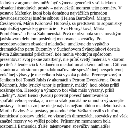
Jedným z argumentov môže byť výmena generácií v sólistickom
obsadení ústredných postáv – najsviežejší moment tejto premiéry. V
postave Mařenky, ktorá bola doménou najväčších primadon
deväťdesiatročnej histórie súboru (Helena Bartošová, Margita
Česányiová, Mária Kišonová-Hubová), sa predstavili tri sopranistky
najmladšej speváckej generácie – Eva Hornyáková, Mária
Porubčinová a Petra Záhumenská. Prvá repríza bola smetanovským
javiskovým debutom poslednej menovanej speváčky. Po
nezodpovednom obsadení mladučkej umelkyne do vypätého
dramatického partu Ľutomíry v Suchoňovom Svätoplukovi dostala
Petra Záhumenská príležitosť, kde mohla vhodným spôsobom
prezentovať svoj pekne zafarbený, nie príliš svetlý materiál, v ktorom
je citeľná tendencia k žiadanému mladodramatickému odboru. Citlivou
stránkou a priestorom pre zdokonaľovanie speváčkinej perspektívnej
vokálnej výbavy je nie celkom istá vysoká poloha. Prvoreprízovým
Jeníkom bol Tomáš Juhás (v alternácii s Petrom Dvorským a Otom
Kleinom). Jeho lyrický tenor je príjemný, mäkký, hoci občas príliš
rozširuje tón. Herecky a výrazovo bol však málo výrazný, príliš
„diétny“. Jozef Benci (Kecal) potvrdil povesť talentovaného
spoľahlivého speváka, aj u neho však pamätáme omnoho výraznejšie
postavy – komika zrejme nie je najvlastnejšou pôdou mladého basistu.
Martin Pavlovič sa postavy prostoduchého Vaška zhostil s chuťou,
komickosť postavy udržal vo vkusných dimenziách, spevácky má však
značné rezervy vo vyššej polohe. Príjemným momentom bola
roztomilá Esmeralda ďalšej talentovanej speváčky najmladšej