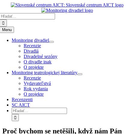
Preskočiť
k
Hľadať:
obsahu
Menu
Monitoring divadiel
Recenzie
Divadlá
Divadelné sezóny
O divadle inak
O projekte
Monitoring teatrologickej literatúry
Recenzie
Vydavateľstvá
Rok vydania
O projekte
Recenzenti
SC AICT
Hľadať:
Proč bychom se netěšili, když nám Pán