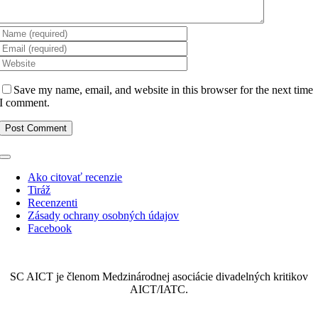
Save my name, email, and website in this browser for the next time
I comment.
Toggle
Navigation
Ako citovať recenzie
Tiráž
Recenzenti
Zásady ochrany osobných údajov
Facebook
SC AICT je členom Medzinárodnej asociácie divadelných kritikov
AICT/IATC.