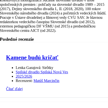
kolektívnych monografiách Súčasné slovenské divadlo v dobe
spoločenských premien : pohľady na slovenské divadlo 1989 – 2015
(2017), Dejiny slovenského divadla I., II. (2018, 2020), 100 rokov
Slovenského národného divadla (2024) a početných vedeckých štúdií.
Pracuje v Ústave divadelnej a filmovej vedy CVU SAV. Je hlavnou
redaktorkou vedeckého časopisu Slovenské divadlo (od 2012),
externou pedagogičkou DF VŠMU (od 2015) a predsedníčkou
Slovenského centra AICT (od 2022).
Posledné recenzie
Kamene budú kričať
Lenka Garajová: Sirôtky
Spišské divadlo Spišská Nová Ves
2025/2026
Recenzent:
Matúš Marcinčin
Čítať ďalej