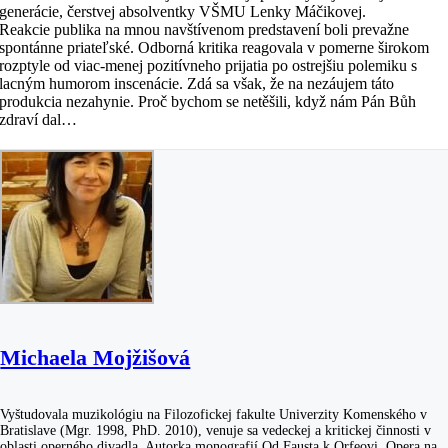
generácie, čerstvej absolventky VŠMU Lenky Máčikovej.
Reakcie publika na mnou navštívenom predstavení boli prevažne
spontánne priateľské. Odborná kritika reagovala v pomerne širokom
rozptyle od viac-menej pozitívneho prijatia po ostrejšiu polemiku s
lacným humorom inscenácie. Zdá sa však, že na nezáujem táto
produkcia nezahynie. Proč bychom se netěšili, když nám Pán Bůh
zdraví dal…
Michaela Mojžišová
Vyštudovala muzikológiu na Filozofickej fakulte Univerzity Komenského v
Bratislave (Mgr. 1998, PhD. 2010), venuje sa vedeckej a kritickej činnosti v
oblasti operného divadla. Autorka monografií Od Fausta k Orfeovi. Opera na