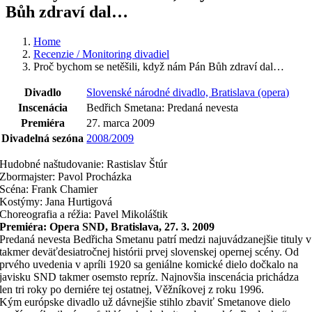
Bůh zdraví dal…
Home
Recenzie / Monitoring divadiel
Proč bychom se netěšili, když nám Pán Bůh zdraví dal…
Divadlo
Slovenské národné divadlo, Bratislava (opera)
Inscenácia
Bedřich Smetana: Predaná nevesta
Premiéra
27. marca 2009
Divadelná sezóna
2008/2009
Hudobné naštudovanie: Rastislav Štúr
Zbormajster: Pavol Procházka
Scéna: Frank Chamier
Kostýmy: Jana Hurtigová
Choreografia a réžia: Pavel Mikoláštik
Premiéra: Opera SND, Bratislava, 27. 3. 2009
Predaná nevesta Bedřicha Smetanu patrí medzi najuvádzanejšie tituly v
takmer deväťdesiatročnej histórii prvej slovenskej opernej scény. Od
prvého uvedenia v apríli 1920 sa geniálne komické dielo dočkalo na
javisku SND takmer osemsto repríz. Najnovšia inscenácia prichádza
len tri roky po derniére tej ostatnej, Věžníkovej z roku 1996.
Kým európske divadlo už dávnejšie stihlo zbaviť Smetanove dielo