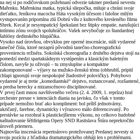
na nej si po rodičovskom požehnaní odvezie takmer predanú nevestu
Mařenku. Mařenkina matka, typická sliepočka, miluje a chráni svoje
dieťatko, Jeníkova macocha Háta vysokým účesom i falošne milým
vystupovaním pripomína zlú Dobrú vílu z kultového kresleného filmu
Shrek. Kecal je nesympatický špekulant bez štipky empatie, narušujúci
intímnu zónu svojich spoluhráčov. Vašek nevybočuje zo štandardnej
šablóny dedinského hlupáčika.
Vysoko nad úrovňou, obvyklou pre operné inscenácie, stáli vydarené
tanečné čísla, ktoré nezaprú pôvodnú tanečno-choreografickú
provenienciu režiséra. Sokolská choreografia z druhého dejstva stojí na
pomedzí medzi spartakiádnym vystúpením a klasickým baletným
číslom, navyše ju oživujú – tu zmysluplne a kompaktne
zakomponované – výjavy na mužsko-ženskú tému (obhrublí, pripití
chlapi ignorujú svoje nespokojné žiadostivé polovičky). Pohybovo
vydarené je aj tretie „komediantské“ dejstvo, roztancované, rozšantené,
a predsa herecky a mizanscénovo disciplinované.
V prvej časti mnou navštíveného večera (2. 4. 2009, 1. repríza) hral
orchester presne v intenciách diania na javisku, čo však v tomto
prípade nemožno brať ako kompliment: bol príliš jednotvárny,
ukričaný, farebne, dynamicky i výrazovo málo diferencovaný. Po
prestávke sa rozohral k plastickejšiemu výkonu, no celkovo hudobné
naštudovanie šéfdirigenta Opery SND Rastislava Štúra neprekročilo
úroveň priemeru.
Najnovšia inscenácia repertoárovo protežovanej Predanej nevesty si
svoju pozíciu z hľadiska dramaturgického obháji len s problémami.