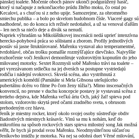
pánskej toalete. Močenie oboch pánov ukončí podgurážený hasič,
ktorý si načapuje z nekončiaceho prúdu žltého moku, čo ostal po
Kecalovi, a s chuťou si z neho upije. Samozrejme, za ohromného
smiechu publika – a bolo po skvelom hudobnom čísle. Viaceré gagy sú
nadhodené, no do konca ich režisér nedotiahol, a už sa venoval ďalším
– len nech sa niečo deje a divák sa nenudí.
Napriek výhradám sa Mikoláštikovej inscenácii nedá uprieť intenzívna
herecko-pohybová práca so sólistami a zborom. Profily jednotlivých
postáv sú jasne štruktúrované. Mařenku vystaval ako temperamentné,
tvrdohlavé, občas trošku pomalšie rozmýšľajúce dievčisko. Najvyššie
rozhorčenie voči Jeníkovi demonštruje vzdorovitým kopnutím do jeho
milovanej motorky. Sextet Rozmysli sobě Mařenko trávi na toalete –
pri vyrezávanom srdiečku na jej dverách sa postupne vystriedajú
rodičia i nádejní svokrovci. Skvelá scéna, ako vystrihnutá z
amerických komédií (Pamätáte si Mela Gibsona utešujúceho
pubertálnu dcéru vo filme Po čom ženy túžia?). Mimo inscenačných
konvencií, no presne v duchu koncepcie postavy je vystavaná scéna z
tretieho dejstva, kde Mařenka veľkú áriu Och, jaký žal! spieva pod
stolom, vzdorovito skrytá pred očami zradného sveta, s obrusom
prehodeným cez hlavu.
Jeník je miestny rocker, ktorý okolo svojej osoby sústreďuje obdiv
žiadostivých miestnych krásavíc. Vinú sa mu k nohám, keď do
mikrofónu na spôsob rockových stars spieva milostný song Jak možná
věřit, že bych já prodal svou Mařenku. Neodmysliteľnou súčasťou
Jeníkovho imidžu je motorka. Na nej sa odohrá duet Věrné milování,