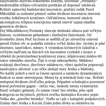
zaužívaného iluzívno-folklórneho koloritu, slovenské „Predanky“
modernejším režijno-výtvarným poetikám až doposiaľ odolávali.
Režisér najnovšej bratislavskej inscenácie, pražský rodák Pavel
Mikoláštik sa rozhodol priniesť našim divákom inscenáciu zbavenú
exotiky folklórnych kostýmov. Odľahčenou, humorné situácie
akcentujúcou režijnou koncepciou mienil osloviť najmä mladšiu
generáciu divákov.
Dej Mikoláštikovej Predanky rámcuje dedinská zábava pod veľkým
šiatrom, vyzdobenom girlandami s farebnými žiarovkami. Od
úvodného zboru Proč bychom se netěšili až po záverečnú oslavnú
pieseň Dobrá věc se podařila zohráva veľkú úlohu dav. Javisko je plné
zboristov, tanečníkov, mímov. S výnimkou krčmových čašníčok s
veľkými mašľami na hlavách ich inscenátori vyzliekli z krojov a
obliekli do pestrofarebnej kostýmovej zmesi, inšpirovanej módou 60.
rokov minulého storočia. Žijú si svoje mikropríbehy: Mládenci
zvádzajú dievčence, dievčence mládencov, všetci spoločne pripravujú
nastávajúcu slávnosť a po očku sledujú story Jeníka a Mařenky.
No každý pohyb a ruch sa časom opozerá a namiesto dynamizujúcej
funkcie sa stane stereotypom. Menej by aj tentokrát bolo viac. Režisér
nedoprial divákom chvíľočku pokoja. Prípadnú ochabujúcu pozornosť
kriesil početnými gagmi – občas viac, inokedy menej vydarenými:
Hasič vešajúci girlandy, čo ostane visieť bez rebríka, jeho opití
kolegovia na bicykloch, plyšová ovečka ilustrujúca Kecalov popis
Vaška ako „pravého beránka“. Našlo sa i pár z kategórie podpásových.
Známy duet Jeníka a Kecala Znám jednu dívku sa odohráva na