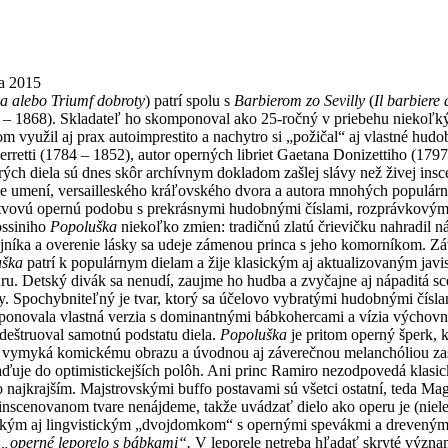
ra 2015
a alebo Triumf dobroty
) patrí spolu s
Barbierom
zo
Sevilly
(
Il barbiere 
 – 1868). Skladateľ ho skomponoval ako 25-ročný v priebehu niekoľký
čom využil aj prax autoimprestito a nachytro si „požičal“ aj vlastné hu
erretti (1784 – 1852), autor operných libriet Gaetana Donizettiho (179
rých diela sú dnes skôr archívnym dokladom zašlej slávy než živej insc
ie umení, versailleského kráľovského dvora a autora mnohých populárn
ejstvovú opernú podobu s prekrásnymi hudobnými číslami, rozprávkovými
ossiniho
Popoluška
niekoľko zmien: tradičnú zlatú črievičku nahradil 
jníka a overenie lásky sa udeje zámenou princa s jeho komorníkom. Záv
uška
patrí k populárnym dielam a žije klasickým aj aktualizovaným jav
u. Detský divák sa nenudí, zaujme ho hudba a zvyčajne aj nápaditá scé
 Spochybniteľný je tvar, ktorý sa účelovo vybratými hudobnými číslami
mponovala vlastná verzia s dominantnými bábkohercami a vízia výchovn
 deštruoval samotnú podstatu diela.
Popoluška
je pritom operný šperk, k
tiž vymyká komickému obrazu a úvodnou aj záverečnou melanchóliou zas
laďuje do optimistickejších polôh. Ani princ Ramiro nezodpovedá klasi
 najkrajším. Majstrovskými buffo postavami sú všetci ostatní, teda Magn
 inscenovanom tvare nenájdeme, takže uvádzať dielo ako operu je (niele
ickým aj lingvistickým „dvojdomkom“ s opernými spevákmi a dreveným
o
„operné leporelo s bábkami“.
V leporele netreba hľadať skryté význa