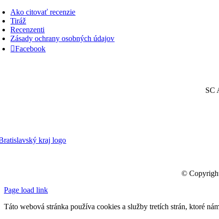
oggle
avigation
Ako citovať recenzie
Tiráž
Recenzenti
Zásady ochrany osobných údajov
Facebook
SC A
© Copyrigh
Page load link
Táto webová stránka používa cookies a služby tretích strán, ktoré ná