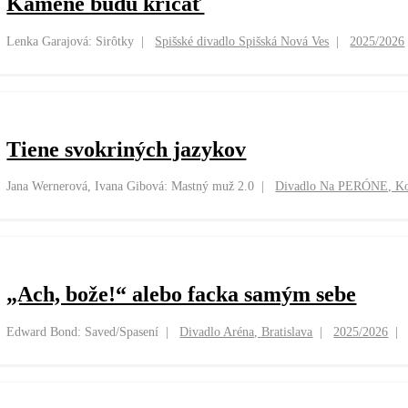
Kamene budú kričať
Lenka Garajová: Sirôtky
Spišské divadlo Spišská Nová Ves
2025/2026
Tiene svokriných jazykov
Jana Wernerová, Ivana Gibová: Mastný muž 2.0
Divadlo Na PERÓNE, Ko
„Ach, bože!“ alebo facka samým sebe
Edward Bond: Saved/Spasení
Divadlo Aréna, Bratislava
2025/2026