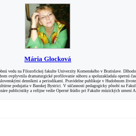
Mária Glocková
bnú vedu na Filozofickej fakulte Univerzity Komenského v Bratislave. Dlhodob
om ovplyvnila dramaturgické profilovanie súboru a spoluzakladala opernú čas
 slovenskými denníkmi a periodikami. Pravidelne publikuje v Hudobnom živote.
kultúrne podujatia v Banskej Bystrici. V súčasnosti pedagogicky pôsobí na Fa
mináre publicistiky a režijne vedie Operné štúdio pri Fakulte múzických umení