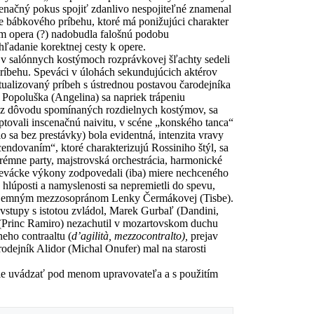
cenačný pokus spojiť zdanlivo nespojiteľné znamenal
ie bábkového príbehu, ktoré má ponižujúci charakter
čím opera (?) nadobudla falošnú podobu
hľadanie korektnej cesty k opere.
 v salónnych kostýmoch rozprávkovej šľachty sedeli
príbehu. Speváci v úlohách sekundujúcich aktérov
tualizovaný príbeh s ústrednou postavou čarodejníka
 Popoluška (Angelina) sa napriek trápeniu
ili z dôvodu spomínaných rozdielnych kostýmov, sa
ptovali inscenačnú naivitu, v scéne „konského tanca“
sa bez prestávky) bola evidentná, intenzita vravy
cendovaním“, ktoré charakterizujú Rossiniho štýl, sa
trémne party, majstrovská orchestrácia, harmonické
pevácke výkony zodpovedali (iba) miere nechceného
 hlúposti a namyslenosti sa nepremietli do spevu,
príjemným mezzosopránom Lenky Čermákovej (Tisbe).
stupy s istotou zvládol, Marek Gurbaľ (Dandini,
i (Princ Ramiro) nezachutil v mozartovskom duchu
eho contraaltu (
d’agilità, mezzocontralto),
prejav
odejník Alidor (Michal Onufer) mal na starosti
jšie uvádzať pod menom upravovateľa a s použitím