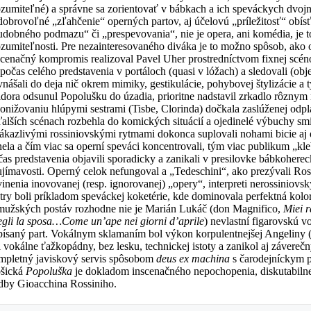
ozumiteľné) a správne sa zorientovať v bábkach a ich speváckych dvojn
dobrovoľné „zľahčenie“ operných partov, aj účelovú „príležitosť“ obísť
udobného podmazu“ či „prespevovania“, nie je opera, ani komédia, je t
ozumiteľnosti. Pre nezainteresovaného diváka je to možno spôsob, ako op
scenačný kompromis realizoval Pavel Uher prostredníctvom fixnej scén
) počas celého predstavenia v portáloch (quasi v lóžach) a sledovali 
vnášali do deja nič okrem mimiky, gestikulácie, pohybovej štylizácie 
idora odsunul Popolušku do úzadia, prioritne nadstavil zrkadlo rôznym
ponižovaniu hlúpymi sestrami (Tisbe, Clorinda) dočkala zaslúženej odpl
ďalších scénach rozbehla do komických situácií a ojedinelé výbuchy smi
nákazlivými rossiniovskými rytmami dokonca suplovali nohami bicie aj 
lnela a čím viac sa operní speváci koncentrovali, tým viac publikum „kle
čas predstavenia objavili sporadicky a zanikali v presilovke bábkoherec
ujímavosti. Operný celok nefungoval a „Tedeschini“, ako prezývali R
vinenia inovovanej (resp. ignorovanej) „opery“, interpreti nerossiniovs
stry boli príkladom speváckej koketérie, kde dominovala perfektná kol
mužských postáv rozhodne nie je Marián Lukáč (don Magnifico,
Miei 
egli la sposa…Come un’ape nei giorni d’aprile
) nevlastní figarovskú 
písaný part. Vokálnym sklamaním bol výkon korpulentnejšej Angeliny (Ga
l vokálne ťažkopádny, bez lesku, technickej istoty a zanikol aj záverečn
mpletný javiskový servis spôsobom
deus ex machina
s čarodejníckym p
šická
Popoluška
je dokladom inscenačného nepochopenia, diskutabilne
dby Gioacchina Rossiniho.