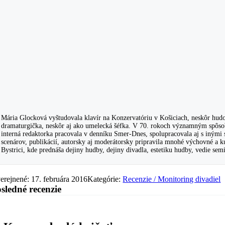
Mária Glocková vyštudovala klavír na Konzervatóriu v Košiciach, neskôr hudo
dramaturgička, neskôr aj ako umelecká šéfka. V 70. rokoch významným spôsob
interná redaktorka pracovala v denníku Smer-Dnes, spolupracovala aj s inými
scenárov, publikácií, autorsky aj moderátorsky pripravila mnohé výchovné a 
Bystrici, kde prednáša dejiny hudby, dejiny divadla, estetiku hudby, vedie se
erejnené: 17. februára 2016
Kategórie:
Recenzie / Monitoring divadiel
sledné recenzie