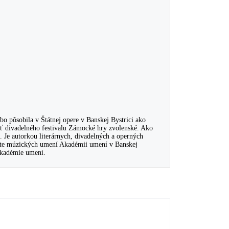
o pôsobila v Štátnej opere v Banskej Bystrici ako
ť divadelného festivalu Zámocké hry zvolenské. Ako
 Je autorkou literárnych, divadelných a operných
kulte múzických umení Akadémii umení v Banskej
 Akadémie umení.