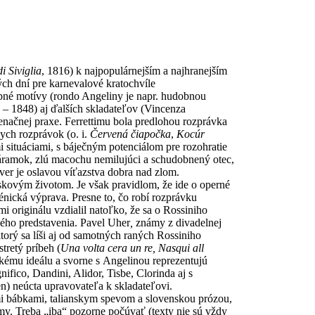
di Siviglia
, 1816) k najpopulárnejším a najhranejším
ch dní pre karnevalové kratochvíle
dobné motívy (rondo Angeliny je napr. hudobnou
7 – 1848) aj ďalších skladateľov (Vincenza
enačnej praxe. Ferrettimu bola predlohou rozprávka
ych rozprávok (o. i.
Červená čiapočka
,
Kocúr
 situáciami, s báječným potenciálom pre rozohratie
náramok, zlú macochu nemilujúci a schudobnený otec,
er je oslavou víťazstva dobra nad zlom.
iskovým životom. Je však pravidlom, že ide o operné
nická výprava. Presne to, čo robí rozprávku
 originálu vzdialil natoľko, že sa o Rossiniho
ého predstavenia. Pavel Uher
,
známy z divadelnej
torý sa líši aj od samotných raných Rossiniho
tretý príbeh (
Una volta cera un re, Nasqui all
ckému ideálu a svorne s Angelinou reprezentujú
ifico, Dandini, Alidor, Tisbe, Clorinda aj s
n) neúcta upravovateľa k skladateľovi.
i bábkami, talianskym spevom a slovenskou prózou,
my. Treba „iba“ pozorne počúvať (texty nie sú vždy