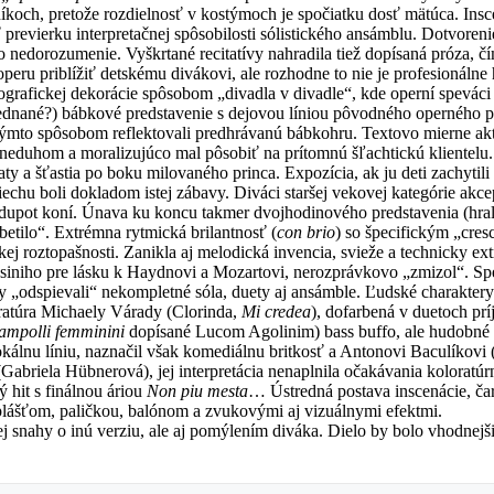
íkoch, pretože rozdielnosť v kostýmoch je spočiatku dosť mätúca. Ins
 previerku interpretačnej spôsobilosti sólistického ansámblu. Dotvoren
o nedorozumenie. Vyškrtané recitatívy nahradila tiež dopísaná próza, 
eru priblížiť detskému divákovi, ale rozhodne to nie je profesionálne 
ografickej dekorácie spôsobom „divadla v divadle“, kde operní speváci
(objednané?) bábkové predstavenie s dejovou líniou pôvodného operného 
a týmto spôsobom reflektovali predhrávanú bábkohru. Textovo mierne ak
 neduhom a moralizujúco mal pôsobiť na prítomnú šľachtickú klientelu.
aty a šťastia po boku milovaného princa. Expozícia, ak ju deti zachyt
echu boli dokladom istej zábavy. Diváci staršej vekovej kategórie akce
dupot koní. Únava ku koncu takmer dvojhodinového predstavenia (hralo 
betilo“. Extrémna rytmická brilantnosť (
con brio
) so špecifickým „cres
kej roztopašnosti. Zanikla aj melodická invencia, svieže a technicky ex
ossiniho pre lásku k Haydnovi a Mozartovi, nerozprávkovo „zmizol“. S
ky „odspievali“ nekompletné sóla, duety aj ansámble. Ľudské charaktery
oratúra Michaely Várady (Clorinda,
Mi credea
), dofarbená v duetoch 
rampolli femminini
dopísané Lucom Agolinim) bass buffo, ale hudobné v
vokálnu líniu, naznačil však komediálnu britkosť a Antonovi Baculíkov
briela Hübnerová), jej interpretácia nenaplnila očakávania koloratúrn
ý hit s finálnou áriou
Non piu
mesta
… Ústredná postava inscenácie, čar
lášťom, paličkou, balónom a zvukovými aj vizuálnymi efektmi.
j snahy o inú verziu, ale aj pomýlením diváka. Dielo by bolo vhodne