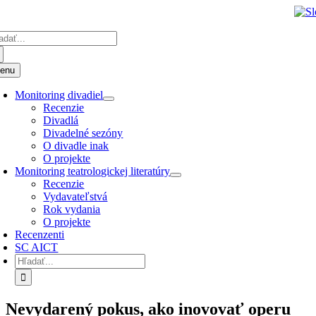
Preskočiť
k
adať:
obsahu
enu
Monitoring divadiel
Recenzie
Divadlá
Divadelné sezóny
O divadle inak
O projekte
Monitoring teatrologickej literatúry
Recenzie
Vydavateľstvá
Rok vydania
O projekte
Recenzenti
SC AICT
Hľadať:
Nevydarený pokus, ako inovovať operu