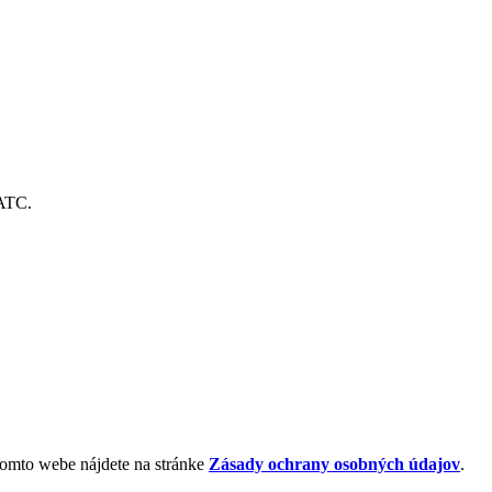
IATC.
 tomto webe nájdete na stránke
Zásady ochrany osobných údajov
.