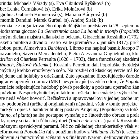
orinda: Michaela Várady (s), Eva Cibulová Ryšáková (b)
sbe: Lenka Čermáková (s), Erika Molnárová (b)
giolina: Gabriela Hübnerová (s), Mariana Bódyová (b)
morník Dandini: Marek Gurbaľ (s), Andrej Sisák (b)
cenzia je z organizovaného dopoludňajšieho predstavenia 28. septemb
lodramma giocoso
La Generentola ossia
La bontà in trionfo
(
Popolušk
erným dielam majstra talianskeho belcanta Gioacchina Rossiniho (1792
mskeho publika a divadlo Teatro Valle (premiéra 25. januára 1817), pri
dobou partu Almavivu z
Barbiera
). Libreto mu napísal básnik Jacopo F
oravanteho, Saveria Mercadenteho, Pietra Alessandra Guglielmiho), kto
drillon
od Charlesa Perraulta (1628 – 1703), člena francúzskej akadém
čižmách
,
Šípková Ruženka
). Rossini s Perrettim dali Popoluške dvojd
ipných aj krehko emotívnych scén. Na rozdiel od klasickej verzie má R
nájdeme ani holúbky s orieškami. Zato spoznáme filozofujúceho čarode
ogramy operných domov (MET nevynímajúc) svedčia o tom, že
Popol
scenácie rešpektujúce hudobný pôvab predlohy a podstatu operného žánr
zprávkou. Nespochybniteľným faktom košickej inscenácie je výber témy.
ere nedá vôbec hovoriť. Režisérovi a upravovateľovi v jednej osobe i
ény podobnými (určite aj originálnymi) nápadmi, však v tomto projekte
mických opier. Charakter titulnej postavy Angeliny (Popoluška) sa to
fanno, al pianto
) sa iba postupne vymaňuje z ľútostivého obrazu a pre
vky opery seria a ich ľúbostný duet (
Tutto e deserto
…) patrí k Rossiniho
rtuóznymi speváckymi partami. Nič zo základnej charakteristiky však v
eformovaná
Popoluška
(aj s použitím hudby z
Williama Tella
) je scén
reálnymi aj fantazijnými scénami a s finálnym tvarom, definovaným ak