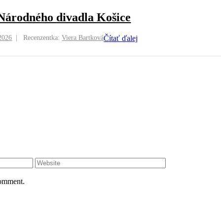
 Národného divadla Košice
2026
Recenzentka:
Viera Bartková
Čítať ďalej
comment.