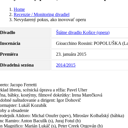
Home
Recenzie / Monitoring divadiel
Nevydarený pokus, ako inovovať operu
Divadlo
Štátne divadlo Košice (opera)
Inscenácia
Gioacchino Rossini: POPOLUŠKA (La 
Premiéra
23. januára 2015
Divadelná sezóna
2014/2015
reto: Jacopo Ferretti
eklad libreta, scénická úprava a réžia: Pavel Uher
éna, bábky, kostýmy, filmové dokrútky: Irena Marečková
dobné naštudovanie a dirigent: Igor Dohovič
ormajster: Lukáš Kozubík
oby a obsadenie
rodejník Alidoro: Michal Onufer (spev), Miroslav Kolbašský (bábka)
inc Ramiro: Anton Baculík (s), Juraj Fotul (b)
n Magnifico: Marián Lukáč (s), Peter Creek Orgován (b)