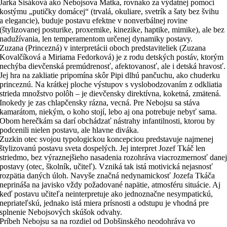
Jarka Sisáková ako Nebojsova Matka, rovnako za výdatnej pomoci
kostýmu „putičky domácej“ (trvalá, okuliare, svetrík a šaty bez švihu
a elegancie), buduje postavu efektne v nonverbálnej rovine
(štylizovanej posturike, proxemike, kinezike, haptike, mimike), ale bez
nadužívania, len temperamentom určenej dynamiky postavy.
Zuzana (Princezná) v interpretácii oboch predstaviteliek (Zuzana
Kovalčíková a Miriama Fedorková) je z rodu detských postáv, ktorým
nechýba dievčenská premúdrenosť, afektovanosť, ale i detská hravosť.
Jej hra na zakliatie pripomína skôr Pipi dlhú pančuchu, ako chuderku
princeznú. Na krátkej ploche výstupov s vyslobodzovaním z odkliatia
strieda množstvo polôh – je dievčensky direktívna, koketná, zmätená.
Inokedy je zas chlapčensky rázna, vecná. Pre Nebojsu sa stáva
kamarátom, niekým, o koho stojí, lebo aj ona potrebuje nebyť sama.
Obom herečkám sa darí obchádzať nástrahy infantilnosti, ktorou by
podcenili nielen postavu, ale hlavne diváka.
Zuzkin otec svojou typologickou koncepciou predstavuje najmenej
štylizovanú postavu sveta dospelých. Jej interpret Jozef Tkáč len
striedmo, bez výraznejšieho nasadenia rozohráva viacrozmernosť dane
postavy (otec, školník, učiteľ). Vzniká tak istá motivická nejasnosť
rozpätia daných úloh. Navyše značná nedynamickosť Jozefa Tkáča
neprináša na javisko vždy požadované napätie, atmosféru situácie. Aj
keď postavu učiteľa neinterpretuje ako jednoznačne nesympatickú,
nepriateľskú, jednako istá miera prísnosti a odstupu je vhodná pre
splnenie Nebojsových skúšok odvahy.
Príbeh Nebojsu sa na rozdiel od Dobšinského neodohráva vo