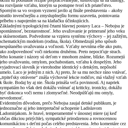
skrini sú podstatne režijne prepracovanejšie, sústreďujú sa na dialógy,
na rozvíjanie vzťahu, ktorým sa postupne tvorí ich priateľstvo.
Sporným sa vo svojom vyznení javilo aj finále predstavenia – akoby
stratilo invenčnejšiu a zmysluplnejšiu formu uzavretia, pointovania
príbehu s napojením sa na klaňačku účinkujúcich.
Základnými typologickými črtami hlavnej postavy Laca – Nebojsu je
spontánnosť, bezstarostnosť. Jeho uvažovanie je primerané jeho veku
a skúsenostiam. Podvedome sa vzpiera systému výchovy – jej zažitým,
schematickým modelom (rodina, škola). Obmedzujú jeho spôsob
nespútaného uvažovania a voľnosti. Vzťahy nevníma ešte ako puto,
ako zodpovednosť voči niekomu druhému. Preto nepociťuje strach.
Jeho konanie i názory sú deťom v mnohom známe, blízke. Rozumejú
jeho uvažovaniu, omylom, pochabostiam, vzťahu k dospelým. Jeho
vyjadrovací slovník je vierohodne identický s detským, nepôsobí
umelo. Laco je jedným z nich. Aj preto, že sa mu nechce ráno vstávať,
„trpiteľsky otrávene“ znáša výchovné lekcie rodičov, má vlažný vzťah
k škole. Bodaj by aj nie. Škola prináša veľa povinností. Aj napriek
sympatiám ho však deti dokážu vnímať aj kriticky, ironicky, dokážu
byť dokonca voči nemu i zlomyseľné. Neodpúšťajú mu omyly,
nevedomosť.
Evidentným dôvodom, prečo Nebojsa zaujal detské publikum, je
jednoznačne aj jeho interpretačné uchopenie Ladislavom
Ladomirjakom. Je hravé, temperamentné v únosnej miere (aj keď
občas dikciou prirýchle), sympatické prirodzenou a rovnocennou
komunikáciou s deťmi počas celého predstavenia. Jeho komentáre cez