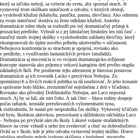
ktorý sa ničoho nebojí, sa vyberie do sveta, aby spoznal strach. Je
vystavený trom skúškam statočnosti a odvahy, v ktorých obstojí,
a vyslobodí kňažnú (kňahyňu, paničku, pannu, dievčinu). Ako odmen
za svoju statočnosť dostáva za ženu odkliatu kňažnú. Autorky
dramatizácie tohto titulu sa rozhodli pre iný dramatizačný prístup k
prozaickej predlohe. Vybrali si z jej fabulačnej štruktúry len istú časť –
naračný motív trojitej skúšky s vyslobodením zakliatej dievčiny, ktorý
vkomponovali do úplne nového príbehu ukotveného v súčasnosti.
Nebojsova konfrontácia so strachom je spojená, rovnako ako
v predlohe, s využívaním fantastických prvkov (strašidlá).
Dramatizácia aj inscenácia si vo svojom dramaturgicko-režijnom
koncepte stanovila ako príjemcu vekovú kategóriu detí prvého stupňa
základných škôl. Pre posilnenie tejto adresnosti je hlavnou postavou
dramatizácie aj ich rovesník Lacko s prezývkou Nebojsa. Zo
spontánnych a živých reakcií publika sa dá usudzovať, že jeho konanie
a správanie bolo blízke, zrozumiteľné nejednému z detí v hľadisku.
Rovnako ako pôvodný Dobšinského Nebojsa, ani Laco nepozná
strach. Aj by sa bál, ale niet čoho. A tak Otec – hlava rodiny dospeje
počas raňajok, neustále prerušovaných vylomeninami syna,
k rozhodnutiu, že nastal pre nespratníka čas skúšky. Vybavený kľúčom
od bytu, školskou aktovkou, prezuvkami a dáždnikom odchádza Laco
– Nebojsa po prvýkrát sám do školy. Lákavé volanie strašidelných
hlasov na ceste vzbudí u neho len zvedavosť a chuť na dobrodružstvo.
Ocitá sa v škole, kde je jeho odvaha vystavená trojitej skúške. Hravo
odoláva strašeniu mátoh (vrátane skúšania z hudobnej, geografie,