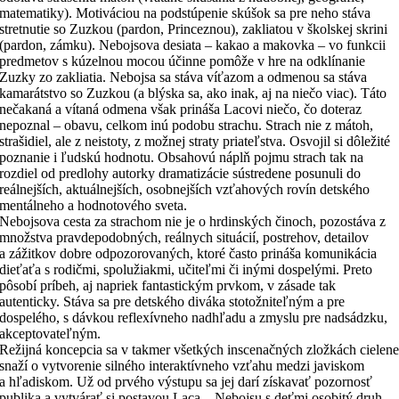
matematiky). Motiváciou na podstúpenie skúšok sa pre neho stáva
stretnutie so Zuzkou (pardon, Princeznou), zakliatou v školskej skrini
(pardon, zámku). Nebojsova desiata – kakao a makovka – vo funkcii
predmetov s kúzelnou mocou účinne pomôže v hre na odklínanie
Zuzky zo zakliatia. Nebojsa sa stáva víťazom a odmenou sa stáva
kamarátstvo so Zuzkou (a blýska sa, ako inak, aj na niečo viac). Táto
nečakaná a vítaná odmena však prináša Lacovi niečo, čo doteraz
nepoznal – obavu, celkom inú podobu strachu. Strach nie z mátoh,
strašidiel, ale z neistoty, z možnej straty priateľstva. Osvojil si dôležité
poznanie i ľudskú hodnotu. Obsahovú náplň pojmu strach tak na
rozdiel od predlohy autorky dramatizácie sústredene posunuli do
reálnejších, aktuálnejších, osobnejších vzťahových rovín detského
mentálneho a hodnotového sveta.
Nebojsova cesta za strachom nie je o hrdinských činoch, pozostáva z
množstva pravdepodobných, reálnych situácií, postrehov, detailov
a zážitkov dobre odpozorovaných, ktoré často prináša komunikácia
dieťaťa s rodičmi, spolužiakmi, učiteľmi či inými dospelými. Preto
pôsobí príbeh, aj napriek fantastickým prvkom, v zásade tak
autenticky. Stáva sa pre detského diváka stotožniteľným a pre
dospelého, s dávkou reflexívneho nadhľadu a zmyslu pre nadsádzku,
akceptovateľným.
Režijná koncepcia sa v takmer všetkých inscenačných zložkách cielen
snaží o vytvorenie silného interaktívneho vzťahu medzi javiskom
a hľadiskom. Už od prvého výstupu sa jej darí získavať pozornosť
publika a vytvárať si postavou Laca – Nebojsu s deťmi osobitý druh