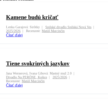
Kamene budú kričať
Lenka Garajová: Sirôtky
Spišské divadlo Spišská Nová Ves
2025/2026
Recenzent:
Matúš Marcinčin
Čítať ďalej
Tiene svokriných jazykov
Jana Wernerová, Ivana Gibová: Mastný muž 2.0
Divadlo Na PERÓNE, Košice
2025/2026
Recenzent:
Matúš Marcinčin
Čítať ďalej