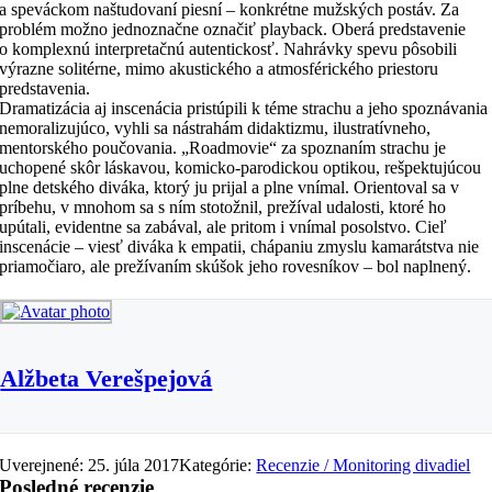
a speváckom naštudovaní piesní – konkrétne mužských postáv. Za
problém možno jednoznačne označiť playback. Oberá predstavenie
o komplexnú interpretačnú autentickosť. Nahrávky spevu pôsobili
výrazne solitérne, mimo akustického a atmosférického priestoru
predstavenia.
Dramatizácia aj inscenácia pristúpili k téme strachu a jeho spoznávania
nemoralizujúco, vyhli sa nástrahám didaktizmu, ilustratívneho,
mentorského poučovania. „Roadmovie“ za spoznaním strachu je
uchopené skôr láskavou, komicko-parodickou optikou, rešpektujúcou
plne detského diváka, ktorý ju prijal a plne vnímal. Orientoval sa v
príbehu, v mnohom sa s ním stotožnil, prežíval udalosti, ktoré ho
upútali, evidentne sa zabával, ale pritom i vnímal posolstvo. Cieľ
inscenácie – viesť diváka k empatii, chápaniu zmyslu kamarátstva nie
priamočiaro, ale prežívaním skúšok jeho rovesníkov – bol naplnený.
Alžbeta Verešpejová
Uverejnené: 25. júla 2017
Kategórie:
Recenzie / Monitoring divadiel
Posledné recenzie