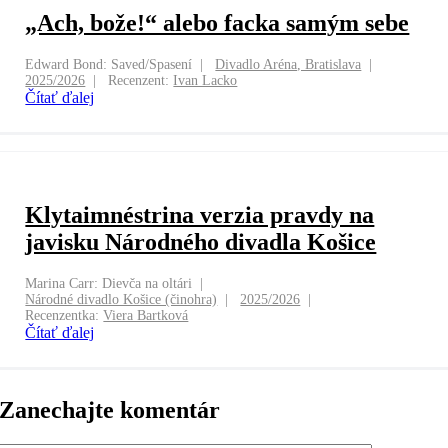
„Ach, bože!“ alebo facka samým sebe
Edward Bond: Saved/Spasení
Divadlo Aréna, Bratislava
2025/2026
Recenzent:
Ivan Lacko
Čítať ďalej
Klytaimnéstrina verzia pravdy na
javisku Národného divadla Košice
Marina Carr: Dievča na oltári
Národné divadlo Košice (činohra)
2025/2026
Recenzentka:
Viera Bartková
Čítať ďalej
Zanechajte komentár