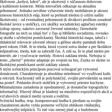
fiktívnom „kedysi, kdesi“, ale je ukotvený v súčasnom dobovom
a kultúrnom kontexte. Móda tetovačiek odkazuje na aktuálnu
prítomnosť. Jednako nevábne vybavenie triedy mobiliárom je akousi
zmesou historických etáp, ktoré sa prehnali triedou (i celým naším
školstvom) – od eventuálnej prítomnosti (k divákovi profilom zoradené
školské lavice a stoličky), cez ukážky socialistickej agitačnej estetiky
(zdrap opony, nakrivo zavesené červené nástenky; čiernobiele
fotografie na nich sa zdajú byť z čias aj hlbšieho socializmu, rovnako
aj skriňa s učebnými pomôckami). Školská historická mapa, tabuľa i
didaktické rolovacie závesné obrazy a glóbus akoby pamätali dobu
pred rokom 1948. Je to trieda, ktorá vyzerá sotva útulne a pre školákov
inšpiratívne, trieda, kde sa zabrzdil čas. A zdá sa, že to platí nielen pre
interiér, ale i vyučovacie metódy. Hotová zakliata trieda. Nebojsa si
tento „zberný“ priestor adaptuje po svojom na hru, Zuzka zo skrine so
školskými pomôckami urobí zakliaty zámok.
S iným scénickým princípom pracoval scénograf pri vytvorení
domácnosti. Charakterizuje ju absolútna striedmosť vo využívaní kulís
a rekvizít. Kuchynský stôl je polyfunkčný, svojím prevrátením sa mení
na posteľ. Pridaním dvoch stoličiek je vytvorený priestor kuchyne.
Minimalizmus zariadenia je opodstatnený, je dostatočne topograficky
informačný. Hlavný dôraz je kladený na množstvo expozičných akcií a
vzťahových situácií medzi synom a rodičmi.
Scénická hudba, resp. komponovaná hudba k piesňam sa svojím
charakterom akoby vyhla pomerne veľkým oblúkom vitálnejšej,
kreatívnejšej inšpirácii. To isté viac-menej platí aj o hudobnom