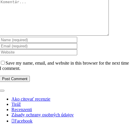
Komentár
Save my name, email, and website in this browser for the next time
I comment.
Toggle
Navigation
Ako citovať recenzie
Tiráž
Recenzenti
Zásady ochrany osobných údajov
Facebook