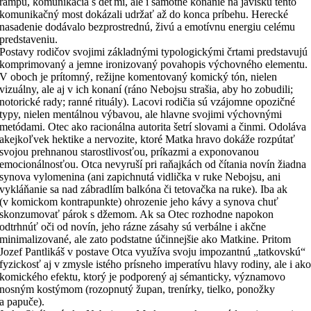
rampu, komunikácia s deťmi, ale i samotné konanie na javisku tento
komunikačný most dokázali udržať až do konca príbehu. Herecké
nasadenie dodávalo bezprostrednú, živú a emotívnu energiu celému
predstaveniu.
Postavy rodičov svojimi základnými typologickými črtami predstavujú
komprimovaný a jemne ironizovaný povahopis výchovného elementu.
V oboch je prítomný, režijne komentovaný komický tón, nielen
vizuálny, ale aj v ich konaní (ráno Nebojsu strašia, aby ho zobudili;
notorické rady; ranné rituály). Lacovi rodičia sú vzájomne opozičné
typy, nielen mentálnou výbavou, ale hlavne svojimi výchovnými
metódami. Otec ako racionálna autorita šetrí slovami a činmi. Odoláva
akejkoľvek hektike a nervozite, ktoré Matka hravo dokáže rozpútať
svojou prehnanou starostlivosťou, príkazmi a exponovanou
emocionálnosťou. Otca nevyruší pri raňajkách od čítania novín žiadna
synova vylomenina (ani zapichnutá vidlička v ruke Nebojsu, ani
vykláňanie sa nad zábradlím balkóna či tetovačka na ruke). Iba ak
(v komickom kontrapunkte) ohrozenie jeho kávy a synova chuť
skonzumovať párok s džemom. Ak sa Otec rozhodne napokon
odtrhnúť oči od novín, jeho rázne zásahy sú verbálne i akčne
minimalizované, ale zato podstatne účinnejšie ako Matkine. Pritom
Jozef Pantlikáš v postave Otca využíva svoju impozantnú „tatkovskú“
fyzickosť aj v zmysle istého prísneho imperatívu hlavy rodiny, ale i ak
komického efektu, ktorý je podporený aj sémanticky, významovo
nosným kostýmom (rozopnutý župan, trenírky, tielko, ponožky
a papuče).