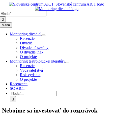
Preskočiť
k
Hľadať:
obsahu
Menu
Monitoring divadiel
Recenzie
Divadlá
Divadelné sezóny
O divadle inak
O projekte
Monitoring teatrologickej literatúry
Recenzie
Vydavateľstvá
Rok vydania
O projekte
Recenzenti
SC AICT
Hľadať:
Nebojme sa investovať do rozprávok