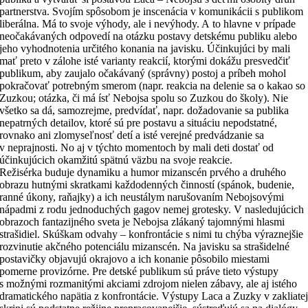
partnerstva. Svojím spôsobom je inscenácia v komunikácii s publikom
liberálna. Má to svoje výhody, ale i nevýhody. A to hlavne v prípade
neočakávaných odpovedí na otázku postavy detskému publiku alebo
jeho vyhodnotenia určitého konania na javisku. Účinkujúci by mali
mať preto v zálohe isté varianty reakcií, ktorými dokážu presvedčiť
publikum, aby zaujalo očakávaný (správny) postoj a príbeh mohol
pokračovať potrebným smerom (napr. reakcia na delenie sa o kakao so
Zuzkou; otázka, či má ísť Nebojsa spolu so Zuzkou do školy). Nie
všetko sa dá, samozrejme, predvídať, napr. dožadovanie sa publika
nepatrných detailov, ktoré sú pre postavu a situáciu nepodstatné,
rovnako ani zlomyseľnosť detí a isté verejné predvádzanie sa
v neprajnosti. No aj v týchto momentoch by mali deti dostať od
účinkujúcich okamžitú spätnú väzbu na svoje reakcie.
Režisérka buduje dynamiku a humor mizanscén prvého a druhého
obrazu hutnými skratkami každodenných činností (spánok, budenie,
ranné úkony, raňajky) a ich neustálym narušovaním Nebojsovými
nápadmi z rodu jednoduchých gagov nemej grotesky. V nasledujúcich
obrazoch fantazijného sveta je Nebojsa zlákaný tajomnými hlasmi
strašidiel. Skúškam odvahy – konfrontácie s nimi tu chýba výraznejšie
rozvinutie akčného potenciálu mizanscén. Na javisku sa strašidelné
postavičky objavujú okrajovo a ich konanie pôsobilo miestami
pomerne provizórne. Pre detské publikum sú práve tieto výstupy
s možnými rozmanitými akciami zdrojom nielen zábavy, ale aj istého
dramatického napätia z konfrontácie. Výstupy Laca a Zuzky v zakliate