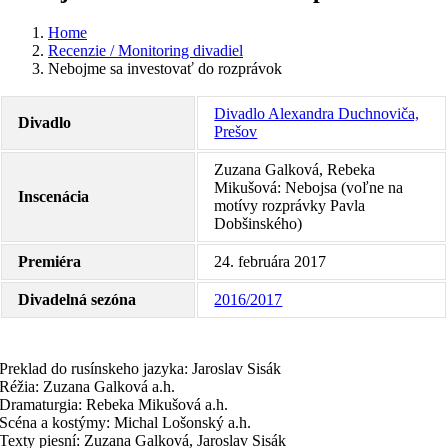
Home
Recenzie / Monitoring divadiel
Nebojme sa investovať do rozprávok
Divadlo Alexandra Duchnoviča,
Divadlo
Prešov
Zuzana Galková, Rebeka
Mikušová: Nebojsa (voľne na
Inscenácia
motívy rozprávky Pavla
Dobšinského)
Premiéra
24. februára 2017
Divadelná sezóna
2016/2017
Preklad do rusínskeho jazyka: Jaroslav Sisák
Réžia: Zuzana Galková a.h.
Dramaturgia: Rebeka Mikušová a.h.
Scéna a kostýmy: Michal Lošonský a.h.
Texty piesní: Zuzana Galková, Jaroslav Sisák