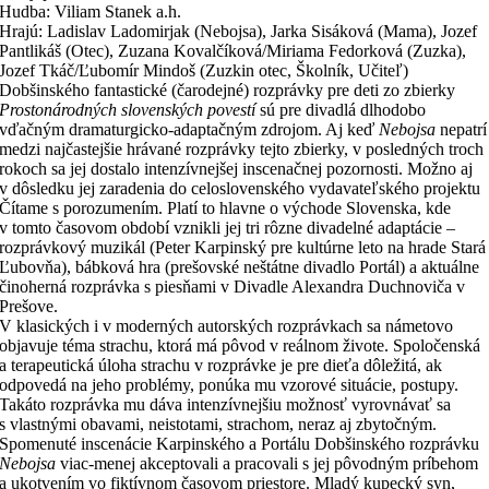
Hudba: Viliam Stanek a.h.
Hrajú: Ladislav Ladomirjak (Nebojsa), Jarka Sisáková (Mama), Jozef
Pantlikáš (Otec), Zuzana Kovalčíková/Miriama Fedorková (Zuzka),
Jozef Tkáč/Ľubomír Mindoš (Zuzkin otec, Školník, Učiteľ)
Dobšinského fantastické (čarodejné) rozprávky pre deti zo zbierky
Prostonárodných slovenských povestí
sú pre divadlá dlhodobo
vďačným dramaturgicko-adaptačným zdrojom. Aj keď
Nebojsa
nepatrí
medzi najčastejšie hrávané rozprávky tejto zbierky, v posledných troch
rokoch sa jej dostalo intenzívnejšej inscenačnej pozornosti. Možno aj
v dôsledku jej zaradenia do celoslovenského vydavateľského projektu
Čítame s porozumením. Platí to hlavne o východe Slovenska, kde
v tomto časovom období vznikli jej tri rôzne divadelné adaptácie –
rozprávkový muzikál (Peter Karpinský pre kultúrne leto na hrade Stará
Ľubovňa), bábková hra (prešovské neštátne divadlo Portál) a aktuálne
činoherná rozprávka s piesňami v Divadle Alexandra Duchnoviča v
Prešove.
V klasických i v moderných autorských rozprávkach sa námetovo
objavuje téma strachu, ktorá má pôvod v reálnom živote. Spoločenská
a terapeutická úloha strachu v rozprávke je pre dieťa dôležitá, ak
odpovedá na jeho problémy, ponúka mu vzorové situácie, postupy.
Takáto rozprávka mu dáva intenzívnejšiu možnosť vyrovnávať sa
s vlastnými obavami, neistotami, strachom, neraz aj zbytočným.
Spomenuté inscenácie Karpinského a Portálu Dobšinského rozprávku
Nebojsa
viac-menej akceptovali a pracovali s jej pôvodným príbehom
a ukotvením vo fiktívnom časovom priestore. Mladý kupecký syn,