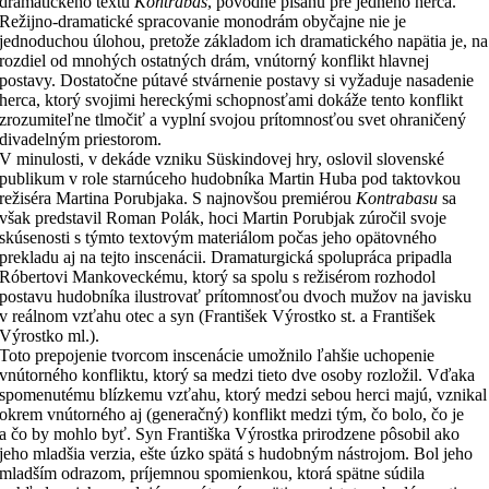
dramatického textu
Kontrabas
, pôvodne písanú pre jedného herca.
Režijno-dramatické spracovanie monodrám obyčajne nie je
jednoduchou úlohou, pretože základom ich dramatického napätia je, na
rozdiel od mnohých ostatných drám, vnútorný konflikt hlavnej
postavy. Dostatočne pútavé stvárnenie postavy si vyžaduje nasadenie
herca, ktorý svojimi hereckými schopnosťami dokáže tento konflikt
zrozumiteľne tlmočiť a vyplní svojou prítomnosťou svet ohraničený
divadelným priestorom.
V minulosti, v dekáde vzniku Süskindovej hry, oslovil slovenské
publikum v role starnúceho hudobníka Martin Huba pod taktovkou
režiséra Martina Porubjaka. S najnovšou premiérou
Kontrabasu
sa
však predstavil Roman Polák, hoci Martin Porubjak zúročil svoje
skúsenosti s týmto textovým materiálom počas jeho opätovného
prekladu aj na tejto inscenácii. Dramaturgická spolupráca pripadla
Róbertovi Mankoveckému, ktorý sa spolu s režisérom rozhodol
postavu hudobníka ilustrovať prítomnosťou dvoch mužov na javisku
v reálnom vzťahu otec a syn (František Výrostko st. a František
Výrostko ml.).
Toto prepojenie tvorcom inscenácie umožnilo ľahšie uchopenie
vnútorného konfliktu, ktorý sa medzi tieto dve osoby rozložil. Vďaka
spomenutému blízkemu vzťahu, ktorý medzi sebou herci majú, vznikal
okrem vnútorného aj (generačný) konflikt medzi tým, čo bolo, čo je
a čo by mohlo byť. Syn Františka Výrostka prirodzene pôsobil ako
jeho mladšia verzia, ešte úzko spätá s hudobným nástrojom. Bol jeho
mladším odrazom, príjemnou spomienkou, ktorá spätne súdila