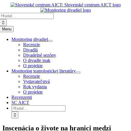
Preskočiť
k
Hľadať:
obsahu
Menu
Monitoring divadiel
Recenzie
Divadlá
Divadelné sezóny
O divadle inak
O projekte
Monitoring teatrologickej literatúry
Recenzie
Vydavateľstvá
Rok vydania
O projekte
Recenzenti
SC AICT
Hľadať:
Inscenácia o živote na hranici medzi