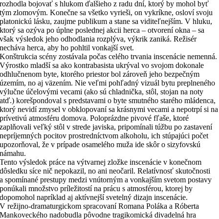
rozhodla bojovať s hlukom ďalšieho z radu dní, ktorý by mohol byť
tým zlomovým. Konečne sa všetko vyrieši, on vykríkne, osloví svoju
platonickú lásku, zaujme publikum a stane sa viditeľnejším. V hluku,
ktorý sa ozýva po úplne poslednej akcii herca – otvorení okna – sa
však výsledok jeho odhodlania rozplýva, výkrik zaniká. Režisér
necháva herca, aby ho pohltil vonkajší svet.
Konštrukcia scény zostávala počas celého trvania inscenácie nemenná.
Výrostko mladší sa ako kontrabasista ukrýval vo svojom dokonale
odhlučnenom byte, ktorého priestor bol zároveň jeho bezpečným
územím, no aj väzením. Nie veľmi pohľadný vizuál bytu preplneného
výlučne účelovými vecami (ako sú chladnička, stôl, stojan na noty
atď.) korešpondoval s predstavami o byte smutného starého mládenca,
ktorý nevidí zmysel v obklopovaní sa krásnymi vecami a nepotrpí si na
prívetivú atmosféru domova. Poloprázdne pivové fľaše, ktoré
zaplňovali veľký stôl v strede javiska, pripomínali túžbu po zastavení
nepríjemných pocitov prostredníctvom alkoholu, ich stúpajúci počet
upozorňoval, že v prípade osamelého muža ide skôr o sizyfovskú
námahu.
Tento výsledok práce na výtvarnej zložke inscenácie v konečnom
dôsledku síce nič nepokazil, no ani neočaril. Relatívnosť skutočnosti
a spomínané prestupy medzi vnútorným a vonkajším svetom postavy
ponúkali množstvo príležitostí na prácu s atmosférou, ktorej by
dopomohol napríklad aj aktívnejší svetelný dizajn inscenácie.
V režijno-dramaturgickom spracovaní Romana Poláka a Róberta
Mankoveckého nadobudla pôvodne tragikomická divadelná hra