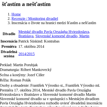
šťastím a nešťastím
Home
Recenzie / Monitoring divadiel
Inscenácia o živote na hranici medzi šťastím a nešťastím
Mestské divadlo Pavla Országha Hviezdoslava,
Divadlo
Bratislava
,
Slovenské komorné divadlo, Martin
Inscenácia
Patrick Süskind: Kontrabas
Premiéra
17. októbra 2014
Divadelná
2014/2015
sezóna
Preklad: Martin Porubjak
Dramaturgia: Róbert Mankovecký
Scéna a kostýmy: Jozef Ciller
Réžia: Roman Polák
Osoby a obsadenie: František Výrostko st., František Výrostko ml.
Premiéra 17. októbra 2014, Mestské divadlo Pavla Országha
Hviezdoslava v Bratislave a Slovenské komorné divadlo Martin
Slovenské komorné divadlo sa v spolupráci s Mestským divadlom
Pavla Országha Hviezdoslava rozhodlo uviesť divadelnú inscenáciu