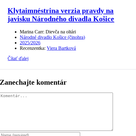
Klytaimnéstrina verzia pravdy na
javisku Národného divadla Košice
Marina Carr: Dievča na oltári
Národné divadlo Košice (činohra)
2025/2026
Recenzentka:
Viera Bartková
Čítať ďalej
Zanechajte komentár
Komentár