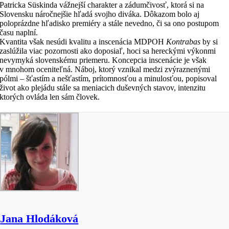
Patricka Süskinda vážnejší charakter a zádumčivosť, ktorá si na
Slovensku náročnejšie hľadá svojho diváka. Dôkazom bolo aj
poloprázdne hľadisko premiéry a stále nevedno, či sa ono postupom
času naplní.
Kvantita však nesúdi kvalitu a inscenácia MDPOH
Kontrabas
by si
zaslúžila viac pozornosti ako doposiaľ, hoci sa hereckými výkonmi
nevymyká slovenskému priemeru. Koncepcia inscenácie je však
v mnohom oceniteľná. Náboj, ktorý vznikal medzi zvýraznenými
pólmi – šťastím a nešťastím, prítomnosťou a minulosťou, popisoval
život ako plejádu stále sa meniacich duševných stavov, intenzitu
ktorých ovláda len sám človek.
Jana Hlodáková