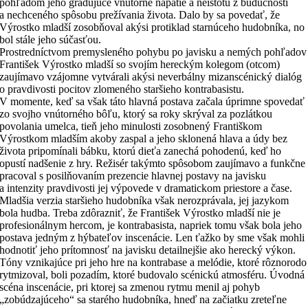
pohľadom jeho gradujúce vnútorné napätie a neistotu z budúcnosti
a nechceného spôsobu prežívania života. Dalo by sa povedať, že
Výrostko mladší zosobňoval akýsi protiklad starnúceho hudobníka, no
bol stále jeho súčasťou.
Prostredníctvom premysleného pohybu po javisku a nemých pohľadov
František Výrostko mladší so svojím hereckým kolegom (otcom)
zaujímavo vzájomne vytvárali akýsi neverbálny mizanscénický dialóg
o pravdivosti pocitov zlomeného staršieho kontrabasistu.
V momente, keď sa však táto hlavná postava začala úprimne spovedať
zo svojho vnútorného bôľu, ktorý sa roky skrýval za pozlátkou
povolania umelca, tieň jeho minulosti zosobnený Františkom
Výrostkom mladším akoby zaspal a jeho sklonená hlava a údy bez
života pripomínali bábku, ktorú dieťa zanechá pohodenú, keď ho
opustí nadšenie z hry. Režisér takýmto spôsobom zaujímavo a funkčne
pracoval s posilňovaním prezencie hlavnej postavy na javisku
a intenzity pravdivosti jej výpovede v dramatickom priestore a čase.
Mladšia verzia staršieho hudobníka však nerozprávala, jej jazykom
bola hudba. Treba zdôrazniť, že František Výrostko mladší nie je
profesionálnym hercom, je kontrabasista, napriek tomu však bola jeho
postava jedným z hýbateľov inscenácie. Len ťažko by sme však mohli
hodnotiť jeho prítomnosť na javisku detailnejšie ako herecký výkon.
Tóny vznikajúce pri jeho hre na kontrabase a melódie, ktoré rôznorodo
rytmizoval, boli pozadím, ktoré budovalo scénickú atmosféru. Úvodná
scéna inscenácie, pri ktorej sa zmenou rytmu menil aj pohyb
„zobúdzajúceho“ sa starého hudobníka, hneď na začiatku zreteľne