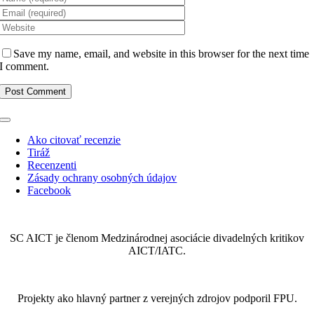
Save my name, email, and website in this browser for the next time
I comment.
Toggle
Navigation
Ako citovať recenzie
Tiráž
Recenzenti
Zásady ochrany osobných údajov
Facebook
SC AICT je členom Medzinárodnej asociácie divadelných kritikov
AICT/IATC.
Projekty ako hlavný partner z verejných zdrojov podporil FPU.