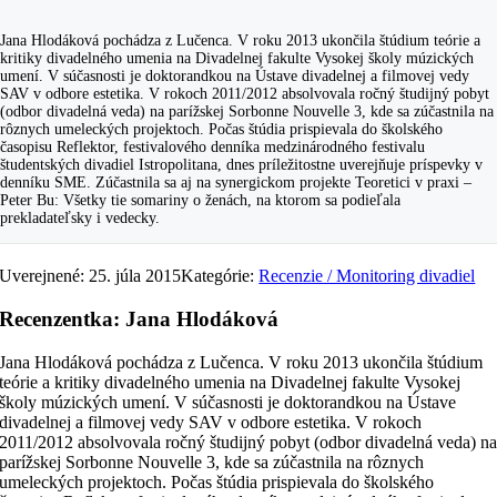
Jana Hlodáková pochádza z Lučenca. V roku 2013 ukončila štúdium teórie a
kritiky divadelného umenia na Divadelnej fakulte Vysokej školy múzických
umení. V súčasnosti je doktorandkou na Ústave divadelnej a filmovej vedy
SAV v odbore estetika. V rokoch 2011/2012 absolvovala ročný študijný pobyt
(odbor divadelná veda) na parížskej Sorbonne Nouvelle 3, kde sa zúčastnila na
rôznych umeleckých projektoch. Počas štúdia prispievala do školského
časopisu Reflektor, festivalového denníka medzinárodného festivalu
študentských divadiel Istropolitana, dnes príležitostne uverejňuje príspevky v
denníku SME. Zúčastnila sa aj na synergickom projekte Teoretici v praxi –
Peter Bu: Všetky tie somariny o ženách, na ktorom sa podieľala
prekladateľsky i vedecky.
Uverejnené: 25. júla 2015
Kategórie:
Recenzie / Monitoring divadiel
Recenzentka: Jana Hlodáková
Jana Hlodáková pochádza z Lučenca. V roku 2013 ukončila štúdium
teórie a kritiky divadelného umenia na Divadelnej fakulte Vysokej
školy múzických umení. V súčasnosti je doktorandkou na Ústave
divadelnej a filmovej vedy SAV v odbore estetika. V rokoch
2011/2012 absolvovala ročný študijný pobyt (odbor divadelná veda) n
parížskej Sorbonne Nouvelle 3, kde sa zúčastnila na rôznych
umeleckých projektoch. Počas štúdia prispievala do školského