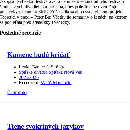
časopisu Reflektor, festivalového denníka medzinárodného festivalu
študentských divadiel Istropolitana, dnes príležitostne uverejňuje
príspevky v denníku SME. Zúčastnila sa aj na synergickom projekte
Teoretici v praxi – Peter Bu: Všetky tie somariny o ženách, na ktorom
sa podieľala prekladateľsky i vedecky.
Posledné recenzie
Kamene budú kričať
Lenka Garajová: Sirôtky
Spišské divadlo Spišská Nová Ves
2025/2026
Recenzent:
Matúš Marcinčin
Čítať ďalej
Tiene svokriných jazykov