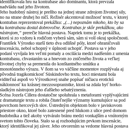
identifikovala hru na kontrabase ako dominantu, ktorá prevzala
nadvládu nad jeho životom.
Jeho hudobný nástroj je preňho na jednej strane zdrojom životnej sily,
no na strane druhej ho ničí. Režisér akcentoval možnosť textu, v ktorej
kontrabas reprezentoval prekážku: „
(…) nepoznám nikoho, kto by sa
ku kontrabasu dostal dobrovoľne. Kontrabas je skôr prekážkou, ako
nástrojom,“
prerečie hlavná postava. Napriek tomu je to prekážka,
ktorú si zo vzdoru k rodičom vyberá sám, sám si volí okraj spoločnosti.
František Výrostko starší tieto dva odlišné póly, ktoré ohraničovali
inscenáciu, nebol schopný v úplnosti uchopiť. Postava sa v jeho
podaní vyvíjala len veľmi pomaly a oscilácia medzi nadšením z umeni
kontrabasu, chvastaním sa a hnevom zo zničeného života a veľkej
životnej chyby sa premenila do konštantného smútku a
monotónneho výrazu. V ňom sa vo väčšine momentov rozplývala aj
pôvodná tragikomickosť Süskindovho textu, hoci miestami bola
viditeľná aspoň vo Výrostkovej snahe popísať ničiacu erotickú
náklonnosť ku krásnej mezzosopranistke, ktorá sa zdala byť horko-
sladkým nástrojom jeho ďalšieho sebatrýznenia.
Scéna Jozefa Cillera dostatočne spoluhrala s metaforami vyplývajúcimi
z dramaturgie textu a robila čitateľnejšie významy kumulujúce sa pod
povrchom hercových slov. Ústredným objektom bolo v javiskovom
priestore okno, ktoré bolo zatesnené pred hlukom z ulice pred domom
hudobníka a tiež akoby vytváralo bránu medzi vonkajším a vnútorným
svetom tohto človeka. Stalo sa aj rozhodujúcim prvkom inscenácie,
ktorý identifikoval jej záver. Jeho otvorením sa vedome hlavná postava