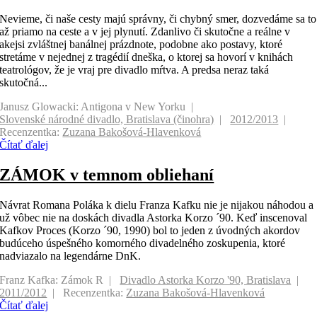
Nevieme, či naše cesty majú správny, či chybný smer, dozvedáme sa to
až priamo na ceste a v jej plynutí. Zdanlivo či skutočne a reálne v
akejsi zvláštnej banálnej prázdnote, podobne ako postavy, ktoré
stretáme v nejednej z tragédií dneška, o ktorej sa hovorí v knihách
teatrológov, že je vraj pre divadlo mŕtva. A predsa neraz taká
skutočná...
Janusz Glowacki: Antigona v New Yorku
Slovenské národné divadlo, Bratislava (činohra)
2012/2013
Recenzentka:
Zuzana Bakošová-Hlavenková
Čítať ďalej
ZÁMOK v temnom obliehaní
Návrat Romana Poláka k dielu Franza Kafku nie je nijakou náhodou a
už vôbec nie na doskách divadla Astorka Korzo ´90. Keď inscenoval
Kafkov Proces (Korzo ´90, 1990) bol to jeden z úvodných akordov
budúceho úspešného komorného divadelného zoskupenia, ktoré
nadviazalo na legendárne DnK.
Franz Kafka: Zámok R
Divadlo Astorka Korzo '90, Bratislava
2011/2012
Recenzentka:
Zuzana Bakošová-Hlavenková
Čítať ďalej