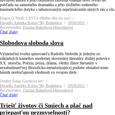
súvislostí autora a jeho rodinného zázemia vnášajú nové svetlo do
pohľadu na samotného dramatika a jeho zložitého rodinného
traumatického dotyku s tabuizovaným nepriznávaním starých rán a vín
Eugen O´Neill: CESTA dlhého dňa do noci
Divadlo Astorka Korzo '90, Bratislava
2010/2011
Recenzentka:
Zuzana Bakošová-Hlavenková
Čítať ďalej
Slobodova sloboda slova
Výnimočná tvorba spisovateľa Rudolfa Slobodu je jedným zo
základných kameňov modernej slovenskej literatúry druhej polovice
XX. storočia. Poézia, próza, dráma, všetky žánre literatúry v
nezabudnuteľnej filozoficko-metaforizujúcej podobe obsiahol tento
básnik neobyčajnosti všednosti vo svojom diele.
Ondrej Šulaj: Gazdova krv
Divadlo Astorka Korzo '90, Bratislava
2010/2011
Recenzentka:
Zuzana Bakošová-Hlavenková
Čítať ďalej
Triešť životov či Smiech a plač nad
priepasťou nezmyselnosti?