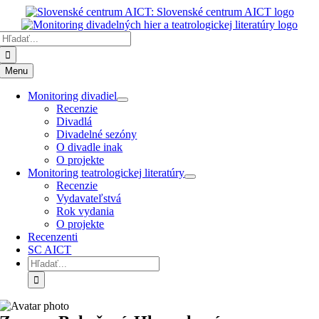
Preskočiť
k
Hľadať:
obsahu
Menu
Monitoring divadiel
Recenzie
Divadlá
Divadelné sezóny
O divadle inak
O projekte
Monitoring teatrologickej literatúry
Recenzie
Vydavateľstvá
Rok vydania
O projekte
Recenzenti
SC AICT
Hľadať: