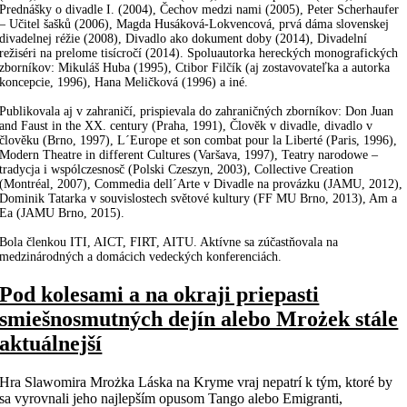
Prednášky o divadle I. (2004), Čechov medzi nami (2005), Peter Scherhaufer
– Učitel šašků (2006), Magda Husáková-Lokvencová, prvá dáma slovenskej
divadelnej réžie (2008), Divadlo ako dokument doby (2014), Divadelní
režiséri na prelome tisícročí (2014). Spoluautorka hereckých monografických
zborníkov: Mikuláš Huba (1995), Ctibor Filčík (aj zostavovateľka a autorka
koncepcie, 1996), Hana Meličková (1996) a iné.
Publikovala aj v zahraničí, prispievala do zahraničných zborníkov: Don Juan
and Faust in the XX. century (Praha, 1991), Člověk v divadle, divadlo v
člověku (Brno, 1997), L´Europe et son combat pour la Liberté (Paris, 1996),
Modern Theatre in different Cultures (Varšava, 1997), Teatry narodowe –
tradycja i wspólczesnosč (Polski Czeszyn, 2003), Collective Creation
(Montréal, 2007), Commedia dell´Arte v Divadle na provázku (JAMU, 2012),
Dominik Tatarka v souvislostech světové kultury (FF MU Brno, 2013), Am a
Ea (JAMU Brno, 2015).
Bola členkou ITI, AICT, FIRT, AITU. Aktívne sa zúčastňovala na
medzinárodných a domácich vedeckých konferenciách.
Pod kolesami a na okraji priepasti
smiešnosmutných dejín alebo Mrożek stále
aktuálnejší
Hra Slawomira Mrożka Láska na Kryme vraj nepatrí k tým, ktoré by
sa vyrovnali jeho najlepším opusom Tango alebo Emigranti,