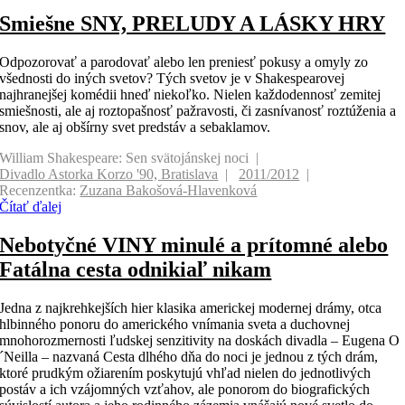
Smiešne SNY, PRELUDY A LÁSKY HRY
Odpozorovať a parodovať alebo len preniesť pokusy a omyly zo
všednosti do iných svetov? Tých svetov je v Shakespearovej
najhranejšej komédii hneď niekoľko. Nielen každodennosť zemitej
smiešnosti, ale aj roztopašnosť pažravosti, či zasnívanosť roztúženia a
snov, ale aj obšírny svet predstáv a sebaklamov.
William Shakespeare: Sen svätojánskej noci
Divadlo Astorka Korzo '90, Bratislava
2011/2012
Recenzentka:
Zuzana Bakošová-Hlavenková
Čítať ďalej
Nebotyčné VINY minulé a prítomné alebo
Fatálna cesta odnikiaľ nikam
Jedna z najkrehkejších hier klasika americkej modernej drámy, otca
hlbinného ponoru do amerického vnímania sveta a duchovnej
mnohorozmernosti ľudskej senzitivity na doskách divadla – Eugena O
´Neilla – nazvaná Cesta dlhého dňa do noci je jednou z tých drám,
ktoré prudkým ožiarením poskytujú vhľad nielen do jednotlivých
postáv a ich vzájomných vzťahov, ale ponorom do biografických