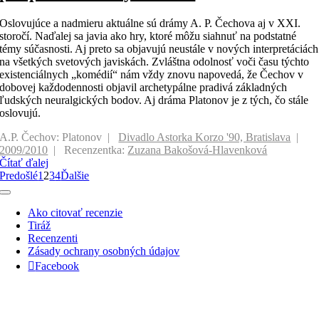
Oslovujúce a nadmieru aktuálne sú drámy A. P. Čechova aj v XXI.
storočí. Naďalej sa javia ako hry, ktoré môžu siahnuť na podstatné
témy súčasnosti. Aj preto sa objavujú neustále v nových interpretáciách
na všetkých svetových javiskách. Zvláštna odolnosť voči času týchto
existenciálnych „komédií“ nám vždy znovu napovedá, že Čechov v
dobovej každodennosti objavil archetypálne pradivá základných
ľudských neuralgických bodov. Aj dráma Platonov je z tých, čo stále
oslovujú.
A.P. Čechov: Platonov
Divadlo Astorka Korzo '90, Bratislava
2009/2010
Recenzentka:
Zuzana Bakošová-Hlavenková
Čítať ďalej
Predošlé
1
2
3
4
Ďalšie
Toggle
Navigation
Ako citovať recenzie
Tiráž
Recenzenti
Zásady ochrany osobných údajov
Facebook