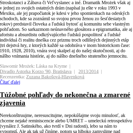
Stroskotanci a Zábava či Veľvyslanec a iné. Dramatik Mrożek však aj
v jednej zo svojich ostatných drám (napísal ju ešte v roku 1993 v
Mexiku, ale jej prapočiatok je kdesi v jeho spomienkach na odeských
schodoch, kde sa zoznámil so svojou prvou ženou zo šesťdesiatych
rokov) predstavil človeka a ľudskú bytosť aj komunitu sebe vlastným
pohľadom. So sarkazmom neúnavného glosátora a epigramatika, ale aj
aforistu a absurdistu odkrývajúceho ľudskú pospolitosť a ľudské
indivíduá či realitu dneška cez prizmu troch odlišných dejinných etáp
(tri dejstvá hry, z ktorých každé sa odohráva v inom historickom čase:
1910, 1928, 2010), vnára svoj skalpel aj do našej skutočnosti, aj do
nášho vnímania histórie, aj do nášho dnešného strateného jemnocitu.
Slawomir Mrożek: Láska na Kryme
Divadlo Astorka Korzo '90, Bratislava
2013/2014
Recenzentka:
Zuzana Bakošová-Hlavenková
Čítať ďalej
Túžobné pohľady do nekonečna a zmarené
zjavenia
Nerekonštruujme, neresuscitujme, nepokúšajme svoju minulosť, ak
chceme nejaké reminiscencie alebo UMRET – umeleckú retrospektívu
(vynález J. Satinského, ako tvrdí v Dni radosti), lebo sa nám to
vypomstí. Ale ak tak už činíme, potom sa hlboko zamyslime nad