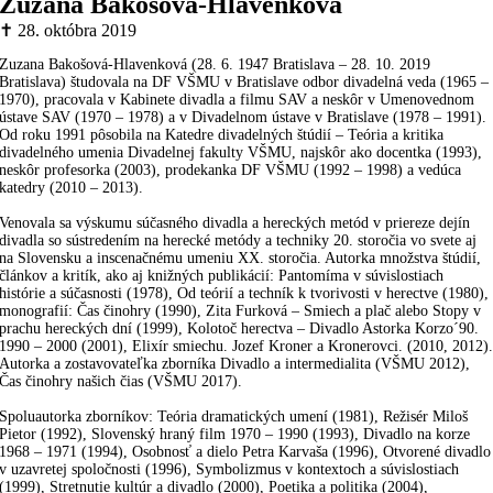
Zuzana Bakošová-Hlavenková
✝ 28. októbra 2019
Zuzana Bakošová-Hlavenková (28. 6. 1947 Bratislava – 28. 10. 2019
Bratislava) študovala na DF VŠMU v Bratislave odbor divadelná veda (1965 –
1970), pracovala v Kabinete divadla a filmu SAV a neskôr v Umenovednom
ústave SAV (1970 – 1978) a v Divadelnom ústave v Bratislave (1978 – 1991).
Od roku 1991 pôsobila na Katedre divadelných štúdií – Teória a kritika
divadelného umenia Divadelnej fakulty VŠMU, najskôr ako docentka (1993),
neskôr profesorka (2003), prodekanka DF VŠMU (1992 – 1998) a vedúca
katedry (2010 – 2013).
Venovala sa výskumu súčasného divadla a hereckých metód v priereze dejín
divadla so sústredením na herecké metódy a techniky 20. storočia vo svete aj
na Slovensku a inscenačnému umeniu XX. storočia. Autorka množstva štúdií,
článkov a kritík, ako aj knižných publikácií: Pantomíma v súvislostiach
histórie a súčasnosti (1978), Od teórií a techník k tvorivosti v herectve (1980),
monografií: Čas činohry (1990), Zita Furková – Smiech a plač alebo Stopy v
prachu hereckých dní (1999), Kolotoč herectva – Divadlo Astorka Korzo´90.
1990 – 2000 (2001), Elixír smiechu. Jozef Kroner a Kronerovci. (2010, 2012)
Autorka a zostavovateľka zborníka Divadlo a intermedialita (VŠMU 2012),
Čas činohry našich čias (VŠMU 2017).
Spoluautorka zborníkov: Teória dramatických umení (1981), Režisér Miloš
Pietor (1992), Slovenský hraný film 1970 – 1990 (1993), Divadlo na korze
1968 – 1971 (1994), Osobnosť a dielo Petra Karvaša (1996), Otvorené divadlo
v uzavretej spoločnosti (1996), Symbolizmus v kontextoch a súvislostiach
(1999), Stretnutie kultúr a divadlo (2000), Poetika a politika (2004),