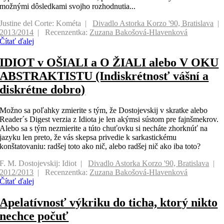
možnými dôsledkami svojho rozhodnutia...
Justine del Corte: Kométa
Divadlo Astorka Korzo '90, Bratislava
2013/2014
Recenzentka:
Zuzana Bakošová-Hlavenková
Čítať ďalej
IDIOT v OŠIALI a O ŽIALI alebo V OKU
ABSTRAKTISTU (Indiskrétnosť vášní a
diskrétne dobro)
Možno sa poľahky zmierite s tým, že Dostojevskij v skratke alebo
Reader´s Digest verzia z Idiota je len akýmsi sústom pre fajnšmekrov.
Alebo sa s tým nezmierite a túto chuťovku si necháte zhorknúť na
jazyku len preto, že vás skepsa privedie k sarkastickému
konštatovaniu: radšej toto ako nič, alebo radšej nič ako iba toto?
F. M. Dostojevskij: Idiot
Divadlo Astorka Korzo '90, Bratislava
2012/2013
Recenzentka:
Zuzana Bakošová-Hlavenková
Čítať ďalej
Apelatívnosť výkriku do ticha, ktorý nikto
nechce počuť