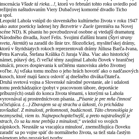
inscenácia
Všade tá rieka…!,
ktorú vo februári tohto roku uviedlo pod
režijným naštudovaním Viery Dubačovej komorné divadlo Ticho
a spol.
Leopold Lahola vstúpil do slovenského kultúrneho života v roku 1947
ako autor poeticky ladenej hry
Bezvetrie v Zuele
(premiéra na Novej
scéne ND). K písaniu ho povzbudzoval osobne aj vtedajší dramaturg
Národného divadla, Jozef Felix. Svojimi ďalšími hrami (
Štyri strany
sveta
,
Atentát
) sa zaradil do línie tzv. filozofickej, mysliteľskej drámy,
ktorú v štyridsiatych rokoch reprezentovali drámy Júliusa Barča-Ivana,
Petra Karvaša, Štefana Králika či Juraja Váha. Viac ako historický
námet, pútavý dej, či veľké témy zaujímal Laholu človek v hraničnej
situácii, proces dospievania k určitému stanovisku alebo životnej
voľbe. Aj vďaka tomu možno o jeho hrách hovoriť ako o nadčasových
kusoch, ktoré majú šancu osloviť aj dnešného diváka/čitateľa.
Druhá svetová vojna a Slovenské národné povstanie, ale i udalosti
tomu predchádzajúce (pobyt v pracovnom tábore, deportácie
príbuzných) ostali do konca života témami, s ktorými sa Lahola
vyrovnával aj prostredníctvom písania. „
Písanie je pre mňa činnosť
očisťujúca. (…) Zbavujem sa aj strachu a úzkosti, čo prichádza
zovšadiaľ. Z minulosti, prítomnosti, budúcnosti. Táto chronológia je
nezmyselná, viem to. Najnepochopiteľnejší, a preto najstrašnejší je
strach, čo sa ku mne prebíja z minulosti,
“ uviedol vo svojich
zápiskoch. Neustále sa vracajúca minulosť, znemožňujúca človeku
zaradiť sa po vojne späť do normálneho života, sa tiež stala častým
námetom jeho prozaickej tvorby.