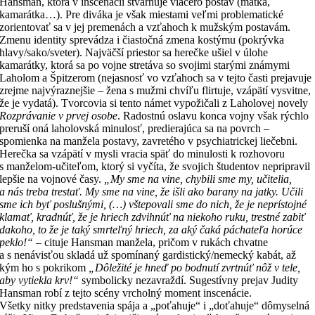
Hansman, ktorá v inscenácii stvárňuje viacero postáv (matka,
kamarátka…). Pre diváka je však miestami veľmi problematické
zorientovať sa v jej premenách a vzťahoch k mužským postavám.
Zmenu identity sprevádza i čiastočná zmena kostýmu (pokrývka
hlavy/sako/sveter). Najväčší priestor sa herečke ušiel v úlohe
kamarátky, ktorá sa po vojne stretáva so svojimi starými známymi
Laholom a Špitzerom (nejasnosť vo vzťahoch sa v tejto časti prejavuje
zrejme najvýraznejšie – žena s mužmi chvíľu flirtuje, vzápätí vysvitne,
že je vydatá). Tvorcovia si tento námet vypožičali z Laholovej novely
Rozprávanie v prvej osobe
. Radostnú oslavu konca vojny však rýchlo
preruší oná laholovská minulosť, predierajúca sa na povrch –
spomienka na manžela postavy, zavretého v psychiatrickej liečebni.
Herečka sa vzápätí v mysli vracia späť do minulosti k rozhovoru
s manželom-učiteľom, ktorý si vyčíta, že svojich študentov nepripravil
lepšie na vojnové časy.
„My sme na vine, chybili sme my, učitelia,
a nás treba trestať. My sme na vine, že išli ako barany na jatky. Učili
sme ich byť poslušnými, (…) vštepovali sme do nich, že je neprístojné
klamať, kradnúť, že je hriech zdvihnúť na niekoho ruku, trestné zabiť
dakoho, to že je taký smrteľný hriech, za aký čaká páchateľa horúce
peklo!“
– cituje Hansman manžela, pričom v rukách chvatne
a s nenávisťou skladá už spomínaný gardistický/nemecký kabát, až
kým ho s pokrikom
„Dôležité je hneď po bodnutí zvrtnúť nôž v tele,
aby vytiekla krv!“
symbolicky nezavraždí. Sugestívny prejav Judity
Hansman robí z tejto scény vrcholný moment inscenácie.
Všetky nitky predstavenia spája a „poťahuje“ i „doťahuje“ dômyselná