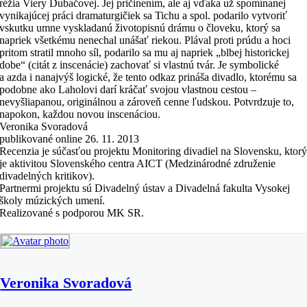
réžia Viery Dubačovej. Jej pričinením, ale aj vďaka už spomínanej
vynikajúcej práci dramaturgičiek sa Tichu a spol. podarilo vytvoriť
vskutku umne vyskladanú životopisnú drámu o človeku, ktorý sa
napriek všetkému nenechal unášať riekou. Plával proti prúdu a hoci
pritom stratil mnoho síl, podarilo sa mu aj napriek „blbej historickej
dobe“ (citát z inscenácie) zachovať si vlastnú tvár. Je symbolické
a azda i nanajvýš logické, že tento odkaz prináša divadlo, ktorému sa
podobne ako Laholovi darí kráčať svojou vlastnou cestou –
nevyšliapanou, originálnou a zároveň cenne ľudskou. Potvrdzuje to,
napokon, každou novou inscenáciou.
Veronika Svoradová
publikované online 26. 11. 2013
Recenzia je súčasťou projektu Monitoring divadiel na Slovensku, ktor
je aktivitou Slovenského centra AICT (Medzinárodné združenie
divadelných kritikov).
Partnermi projektu sú Divadelný ústav a Divadelná fakulta Vysokej
školy múzických umení.
Realizované s podporou MK SR.
Veronika Svoradová