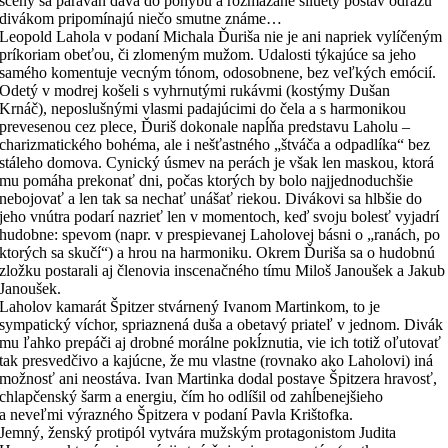
scény sa paraván dáva do pohybu a rozmazané siluety postáv odrazu
divákom pripomínajú niečo smutne známe…
Leopold Lahola v podaní Michala Ďuriša nie je ani napriek vylíčeným
príkoriam obeťou, či zlomeným mužom. Udalosti týkajúce sa jeho
samého komentuje vecným tónom, odosobnene, bez veľkých emócií.
Odetý v modrej košeli s vyhrnutými rukávmi (kostýmy Dušan
Krnáč), neposlušnými vlasmi padajúcimi do čela a s harmonikou
prevesenou cez plece, Ďuriš dokonale napĺňa predstavu Laholu –
charizmatického bohéma, ale i nešťastného „štváča a odpadlíka“ bez
stáleho domova. Cynický úsmev na perách je však len maskou, ktorá
mu pomáha prekonať dni, počas ktorých by bolo najjednoduchšie
nebojovať a len tak sa nechať unášať riekou. Divákovi sa hlbšie do
jeho vnútra podarí nazrieť len v momentoch, keď svoju bolesť vyjadrí
hudobne: spevom (napr. v prespievanej Laholovej básni o „ranách, po
ktorých sa skučí“) a hrou na harmoniku. Okrem Ďuriša sa o hudobnú
zložku postarali aj členovia inscenačného tímu Miloš Janoušek a Jakub
Janoušek.
Laholov kamarát Špitzer stvárnený Ivanom Martinkom, to je
sympatický víchor, spriaznená duša a obetavý priateľ v jednom. Divák
mu ľahko prepáči aj drobné morálne pokĺznutia, vie ich totiž oľutovať
tak presvedčivo a kajúcne, že mu vlastne (rovnako ako Laholovi) iná
možnosť ani neostáva. Ivan Martinka dodal postave Špitzera hravosť,
chlapčenský šarm a energiu, čím ho odlíšil od zahĺbenejšieho
a neveľmi výrazného Špitzera v podaní Pavla Krištofka.
Jemný, ženský protipól vytvára mužským protagonistom Judita