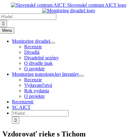
Preskočiť
k
Hľadať:
obsahu
Menu
Monitoring divadiel
Recenzie
Divadlá
Divadelné sezóny
O divadle inak
O projekte
Monitoring teatrologickej literatúry
Recenzie
Vydavateľstvá
Rok vydania
O projekte
Recenzenti
SC AICT
Hľadať:
Vzdorovať rieke s Tichom