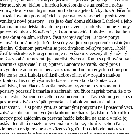
čiernou, sivou, bielou a hnedou korešponduje s atmosférou počas
vojny, ale aj so smutným osudom Laholu a jeho blízkych. Odtláčaním
a rozdeľovaním pohybujúcich sa paravánov v priebehu predstavenia
vznikajú nové priestory – raz je to časť domu slúžiaca Laholovi a jeho
kamarátom na detské divadelné predstavenia, inokedy smutne známy
pracovný tábor v Novákoch, v ktorom sa ocitla Laholova matka, brat
a neskôr aj on sám. Práve v časti zachytávajúcej Laholov pobyt
v nováckom tábore je riešenie scény zaujímavo prepojené s ostatným
dianím. Odsunom paravánu sa pred divákom odkrýva pravá, „holá“
časť konštrukcie, ktorej dominuje na vešiaku zavesený dlhý kožený
mužský kabát reprezentujúci gardistu/Nemca. Tomu sa prihovára Ivan
Martinka spisovateľ Juraj Špitzer, Laholov kamarát, ktorý prosil
o vyradenie autorovho mena zo zoznamu ľudí určených na transport.
Na ten sa totiž Lahola prihlásil dobrovoľne, aby zostal s matkou
a bratom. Bezcitný výsmech dozorcu rovnako ako Špitzerovo
zúfalstvo, hraničiace až so šialenstvom, vyvrcholia v rozhodnutí
postavy podraziť kamaráta a zachrániť mu život napriek tomu, že o to
sám nestojí. Zmenou osvetlenia zamiereného na ľavú stranu javiska sa
pozornosť diváka vzápätí prenáša na Laholovu matku (Judita
Hansman). Tá si pomalými, až obradnými pohybmi balí posledné veci,
zatvára kabelku a unaveným krokom prechádza javiskom. Niekoľko
metrov pred zájdením za paraván hádže kabelku na zem a v ruke jej
ostáva len dlhá retiazka upevnená ku kabelke, ktorú za sebou ťahá
zlomene a rezignovane ako väzenskú guľu. Po odchode matky zo