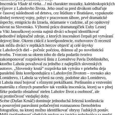
Inscenácia
Všade tá rieka…!
má charakter mozaiky, kaleidoskopických
výjavov z Laholovho života. Jeho osud sa pred divákom odhaľuje
v časovej následnosti od detstva, cez štúdium v Bratislave, vypuknutie
druhej svetovej vojny, pobyt v pracovnom tábore, prvé dramatické
úspechy, emigráciu do Izraela, sklamanie v cudzine, až po opätovný
návrat na Slovensko. Výbornú prácu dramaturgičiek Ľuby Lesnej
a Viki Janouškovej ocenia najmä diváci schopní identifikovať
jednotlivé inšpiračné zdroje, z ktorých inscenátori čerpali pri vytváraní
dejovej línie. Okrem citácií z korešpondencie, rozhovorov či recenzií
tak môžu diváci v replikách hercov objaviť aj celé úryvky
z Laholových diel – počnúc poéziou, drámou až po novelistickú
tvorbu. Tvorcom sa okrem toho do diela podarilo tvorivo
zakomponovať rozprávkovú líniu z
Lomidreva
Pavla Dobšinského,
ktorého Lahola považoval za jedného z najlepších slovenských
autorov. „Slovensky krutá“ rozprávka tak vytvára v priebehu deja
paralelnú líniu korešpondujúcu s Laholovým životom – rovnako ako
Lomidrevo, i Lahola sa vyberá na cesty, podobne ako Lomidrevo,
i Lahola musí bojovať s rôznymi prekážkami. Prelínaním a vrstvením
materiálu z rôznych prameňov tak vznikla inscenácia, ktorej sa v plnej
šírke podarilo obsiahnuť nielen Laholov život a osobnosť, ale
aj protirečivosť vtedajšej doby.
Scéne (Dušan Krnáč) dominuje jednoduchá železná konštrukcia
s posuvnými paravánmi potlačenými rozmazanou čiernobielou
fotografiou, na ktorej možno identifikovať obrysy ľudských postáv.
Mdlá (ne)farebnosť všetkých prvkov na javisku pohybujúca sa medzi