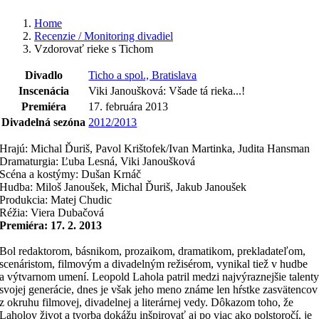
Home
Recenzie / Monitoring divadiel
Vzdorovať rieke s Tichom
Divadlo
Ticho a spol., Bratislava
Inscenácia
Viki Janoušková: Všade tá rieka...!
Premiéra
17. februára 2013
Divadelná sezóna
2012/2013
Hrajú: Michal Ďuriš, Pavol Krištofek/Ivan Martinka, Judita Hansman
Dramaturgia: Ľuba Lesná, Viki Janoušková
Scéna a kostýmy: Dušan Krnáč
Hudba: Miloš Janoušek, Michal Ďuriš, Jakub Janoušek
Produkcia: Matej Chudic
Réžia: Viera Dubačová
Premiéra: 17. 2. 2013
Bol redaktorom, básnikom, prozaikom, dramatikom, prekladateľom,
scenáristom, filmovým a divadelným režisérom, vynikal tiež v hudbe
a výtvarnom umení. Leopold Lahola patril medzi najvýraznejšie talent
svojej generácie, dnes je však jeho meno známe len hŕstke zasvätencov
z okruhu filmovej, divadelnej a literárnej vedy. Dôkazom toho, že
Laholov život a tvorba dokážu inšpirovať aj po viac ako polstoročí, je