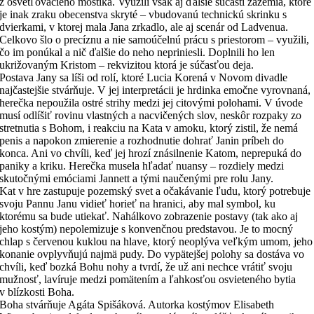
z osvetľovacieho mostíka. Využili však aj ďalšie súčasti zázemia, ktoré
je inak zraku obecenstva skryté – vbudovanú technickú skrinku s
dvierkami, v ktorej mala Jana zrkadlo, ale aj scenár od Ladvenua.
Celkovo šlo o precíznu a nie samoúčelnú prácu s priestorom – využili,
čo im ponúkal a nič ďalšie do neho nepriniesli. Doplnili ho len
ukrižovaným Kristom – rekvizitou ktorá je súčasťou deja.
Postava Jany sa líši od rolí, ktoré Lucia Korená v Novom divadle
najčastejšie stvárňuje. V jej interpretácii je hrdinka emočne vyrovnaná,
herečka nepoužila ostré strihy medzi jej citovými polohami. V úvode
musí odlíšiť rovinu vlastných a nacvičených slov, neskôr rozpaky zo
stretnutia s Bohom, i reakciu na Kata v amoku, ktorý zistil, že nemá
penis a napokon zmierenie a rozhodnutie dohrať Janin príbeh do
konca. Ani vo chvíli, keď jej hrozí znásilnenie Katom, neprepuká do
paniky a kriku. Herečka musela hľadať nuansy – rozdiely medzi
skutočnými emóciami Jannett a tými naučenými pre rolu Jany.
Kat v hre zastupuje pozemský svet a očakávanie ľudu, ktorý potrebuje
svoju Pannu Janu vidieť horieť na hranici, aby mal symbol, ku
ktorému sa bude utiekať. Nahálkovo zobrazenie postavy (tak ako aj
jeho kostým) nepolemizuje s konvenčnou predstavou. Je to mocný
chlap s červenou kuklou na hlave, ktorý neoplýva veľkým umom, jeho
konanie ovplyvňujú najmä pudy. Do vypätejšej polohy sa dostáva vo
chvíli, keď bozká Bohu nohy a tvrdí, že už ani nechce vrátiť svoju
mužnosť, lavíruje medzi pomätením a ľahkosťou osvieteného bytia
v blízkosti Boha.
Boha stvárňuje Agáta Spišáková. Autorka kostýmov Elisabeth