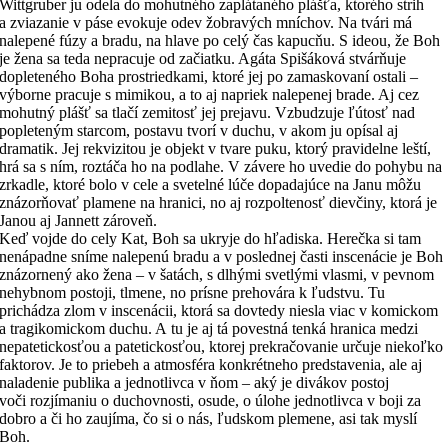
Wittgruber ju odela do mohutného zaplátaného plášťa, ktorého strih
a zviazanie v páse evokuje odev žobravých mníchov. Na tvári má
nalepené fúzy a bradu, na hlave po celý čas kapucňu. S ideou, že Boh
je žena sa teda nepracuje od začiatku. Agáta Spišáková stvárňuje
dopleteného Boha prostriedkami, ktoré jej po zamaskovaní ostali –
výborne pracuje s mimikou, a to aj napriek nalepenej brade. Aj cez
mohutný plášť sa tlačí zemitosť jej prejavu. Vzbudzuje ľútosť nad
popleteným starcom, postavu tvorí v duchu, v akom ju opísal aj
dramatik. Jej rekvizitou je objekt v tvare puku, ktorý pravidelne leští,
hrá sa s ním, roztáča ho na podlahe. V závere ho uvedie do pohybu na
zrkadle, ktoré bolo v cele a svetelné lúče dopadajúce na Janu môžu
znázorňovať plamene na hranici, no aj rozpoltenosť dievčiny, ktorá je
Janou aj Jannett zároveň.
Keď vojde do cely Kat, Boh sa ukryje do hľadiska. Herečka si tam
nenápadne sníme nalepenú bradu a v poslednej časti inscenácie je Boh
znázornený ako žena – v šatách, s dlhými svetlými vlasmi, v pevnom
nehybnom postoji, tlmene, no prísne prehovára k ľudstvu. Tu
prichádza zlom v inscenácii, ktorá sa dovtedy niesla viac v komickom
a tragikomickom duchu. A tu je aj tá povestná tenká hranica medzi
nepatetickosťou a patetickosťou, ktorej prekračovanie určuje niekoľko
faktorov. Je to priebeh a atmosféra konkrétneho predstavenia, ale aj
naladenie publika a jednotlivca v ňom – aký je divákov postoj
voči rozjímaniu o duchovnosti, osude, o úlohe jednotlivca v boji za
dobro a či ho zaujíma, čo si o nás, ľudskom plemene, asi tak myslí
Boh.