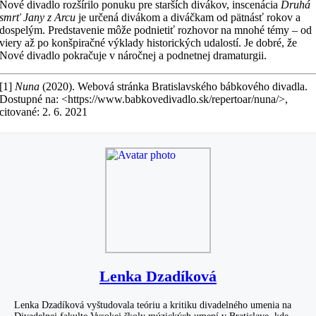
Nové divadlo rozšírilo ponuku pre starších divákov, inscenácia
Druhá
smrť Jany z Arcu
je určená divákom a diváčkam od pätnásť rokov a
dospelým. Predstavenie môže podnietiť rozhovor na mnohé témy – od
viery až po konšpiračné výklady historických udalostí. Je dobré, že
Nové divadlo pokračuje v náročnej a podnetnej dramaturgii.
[1]
Nuna
(2020). Webová stránka Bratislavského bábkového divadla.
Dostupné na: <https://www.babkovedivadlo.sk/repertoar/nuna/>,
citované: 2. 6. 2021
Lenka Dzadíková
Lenka Dzadíková vyštudovala teóriu a kritiku divadelného umenia na