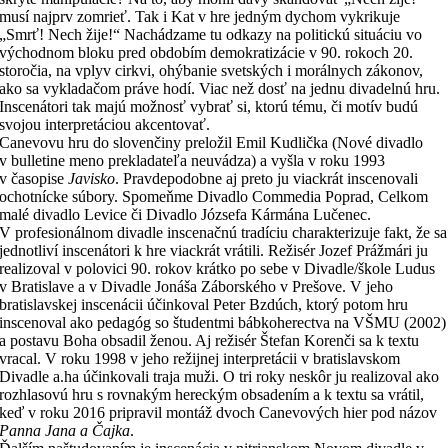
musí najprv zomrieť. Tak i Kat v hre jedným dychom vykrikuje
„Smrť! Nech žije!“ Nachádzame tu odkazy na politickú situáciu vo
východnom bloku pred obdobím demokratizácie v 90. rokoch 20.
storočia, na vplyv cirkvi, ohýbanie svetských i morálnych zákonov,
ako sa vykladačom práve hodí. Viac než dosť na jednu divadelnú hru.
Inscenátori tak majú možnosť vybrať si, ktorú tému, či motív budú
svojou interpretáciou akcentovať.
Canevovu hru do slovenčiny preložil Emil Kudlička (Nové divadlo
v bulletine meno prekladateľa neuvádza) a vyšla v roku 1993
v časopise
Javisko
. Pravdepodobne aj preto ju viackrát inscenovali
ochotnícke súbory. Spomeňme Divadlo Commedia Poprad, Celkom
malé divadlo Levice či Divadlo Józsefa Kármána Lučenec.
V profesionálnom divadle inscenačnú tradíciu charakterizuje fakt, že sa
jednotliví inscenátori k hre viackrát vrátili. Režisér Jozef Prážmári ju
realizoval v polovici 90. rokov krátko po sebe v Divadle/škole Ludus
v Bratislave a v Divadle Jonáša Záborského v Prešove. V jeho
bratislavskej inscenácii účinkoval Peter Bzdúch, ktorý potom hru
inscenoval ako pedagóg so študentmi bábkoherectva na VŠMU (2002)
a postavu Boha obsadil ženou. Aj režisér Štefan Korenči sa k textu
vracal. V roku 1998 v jeho režijnej interpretácii v bratislavskom
Divadle a.ha účinkovali traja muži. O tri roky neskôr ju realizoval ako
rozhlasovú hru s rovnakým hereckým obsadením a k textu sa vrátil,
keď v roku 2016 pripravil montáž dvoch Canevových hier pod názov
Panna Jana a Čajka
.