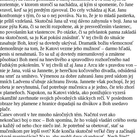
zorientuje, v ktorom storočí sa nachádza, aj kým si spomenie, čo Jane
vravel, keď sa jej predtým zjavoval. Do cely vchádza aj Kat. Janu
konfrontuje s tým, čo sa o nej povráva. Na to, že je to mladá pastierka,
je príliš vzdelaná. Skutočná Jana už vraj dávno zahynula v boji. Jana s
zase pýta Kata, či sa necíti rozpoltene, ak je presvedčením vlastenec,
no povolaním kat vlastencov. Po otázke, či sa prívlastok panna zakladá
na skutočnosti, sa ju Kat pokúsi znásilniť. V tej chvíli do situácie
zasahuje Boh, ktorý sa dovtedy ukrýval. Dramatik božiu všemocnosť
demonštruje na tom, že Katovi vezme jeho mužnosť – darmo hľadá,
penis si nenahmatá. To sa už aj dovtedy mierumilovný a zmätene
pôsobiaci Boh mení na hnevlivého a spravodlivo rozhorčeného nad
ľudským pokolením. V tej chvíli už aj Jana z Arcu ide s pravdou von –
nie je Jana, volá sa Jannette, je herečkou kočovného divadla, odsúdená
na smrť za smilstvo. Výmenou za dobre zahranú Janu pred súdom jej
mních Ladvenu sľubuje záchranu života. Jannette však pochopí, že jej
obeta je nevyhnutná, ľud potrebuje mučenicu a je jedno, čie telo zhorí
v plameňoch. Napokon, na Katovi videla, ako ponižujúco vyzerá
okamžité zavrhnutie svojich pôvodných siláckych rečí. V poslednom
obraze hry plamene z hranice dopadajú na divákov a Boh usedavo
plače.
Canev otvoril v hre mnoho náročných tém. Načrtol svet ako
nekončiaci boj o moc – Boh spomína, že ho volajú vladári celého sveta
a každý od neho chce niečo iné. Je potrebné sa obetovať, stať sa
mučeníkom pre lepší svet? Kde končia skutočné veľké činy a začínajú
skryté manipulácie? Na to, aby mohli davy skandovať „Nech žije!“