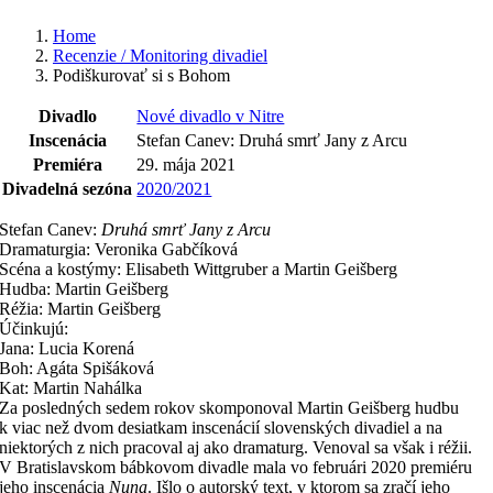
Home
Recenzie / Monitoring divadiel
Podiškurovať si s Bohom
Divadlo
Nové divadlo v Nitre
Inscenácia
Stefan Canev: Druhá smrť Jany z Arcu
Premiéra
29. mája 2021
Divadelná sezóna
2020/2021
Stefan Canev:
Druhá smrť Jany z Arcu
Dramaturgia: Veronika Gabčíková
Scéna a kostýmy: Elisabeth Wittgruber a Martin Geišberg
Hudba: Martin Geišberg
Réžia: Martin Geišberg
Účinkujú:
Jana: Lucia Korená
Boh: Agáta Spišáková
Kat: Martin Nahálka
Za posledných sedem rokov skomponoval Martin Geišberg hudbu
k viac než dvom desiatkam inscenácií slovenských divadiel a na
niektorých z nich pracoval aj ako dramaturg. Venoval sa však i réžii.
V Bratislavskom bábkovom divadle mala vo februári 2020 premiéru
jeho inscenácia
Nuna
. Išlo o autorský text, v ktorom sa zračí jeho