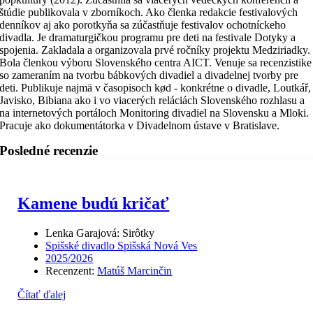
štúdie publikovala v zborníkoch. Ako členka redakcie festivalových
denníkov aj ako porotkyňa sa zúčastňuje festivalov ochotníckeho
divadla. Je dramaturgičkou programu pre deti na festivale Dotyky a
spojenia. Zakladala a organizovala prvé ročníky projektu Medziriadky.
Bola členkou výboru Slovenského centra AICT. Venuje sa recenzistike
so zameraním na tvorbu bábkových divadiel a divadelnej tvorby pre
deti. Publikuje najmä v časopisoch kød - konkrétne o divadle, Loutkář,
Javisko, Bibiana ako i vo viacerých reláciách Slovenského rozhlasu a
na internetových portáloch Monitoring divadiel na Slovensku a Mloki.
Pracuje ako dokumentátorka v Divadelnom ústave v Bratislave.
Posledné recenzie
Kamene budú kričať
Lenka Garajová: Sirôtky
Spišské divadlo Spišská Nová Ves
2025/2026
Recenzent:
Matúš Marcinčin
Čítať ďalej