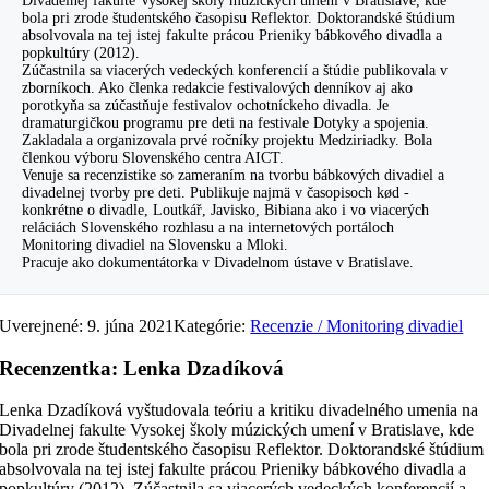
Divadelnej fakulte Vysokej školy múzických umení v Bratislave, kde
bola pri zrode študentského časopisu Reflektor. Doktorandské štúdium
absolvovala na tej istej fakulte prácou Prieniky bábkového divadla a
popkultúry (2012).
Zúčastnila sa viacerých vedeckých konferencií a štúdie publikovala v
zborníkoch. Ako členka redakcie festivalových denníkov aj ako
porotkyňa sa zúčastňuje festivalov ochotníckeho divadla. Je
dramaturgičkou programu pre deti na festivale Dotyky a spojenia.
Zakladala a organizovala prvé ročníky projektu Medziriadky. Bola
členkou výboru Slovenského centra AICT.
Venuje sa recenzistike so zameraním na tvorbu bábkových divadiel a
divadelnej tvorby pre deti. Publikuje najmä v časopisoch kød -
konkrétne o divadle, Loutkář, Javisko, Bibiana ako i vo viacerých
reláciách Slovenského rozhlasu a na internetových portáloch
Monitoring divadiel na Slovensku a Mloki.
Pracuje ako dokumentátorka v Divadelnom ústave v Bratislave.
Uverejnené: 9. júna 2021
Kategórie:
Recenzie / Monitoring divadiel
Recenzentka: Lenka Dzadíková
Lenka Dzadíková vyštudovala teóriu a kritiku divadelného umenia na
Divadelnej fakulte Vysokej školy múzických umení v Bratislave, kde
bola pri zrode študentského časopisu Reflektor. Doktorandské štúdium
absolvovala na tej istej fakulte prácou Prieniky bábkového divadla a
popkultúry (2012). Zúčastnila sa viacerých vedeckých konferencií a