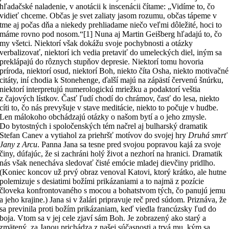
hľadačské naladenie, v anotácii k inscenácii čítame: „Vidíme to, čo
vidieť chceme. Občas je svet zaliaty jasom rozumu, občas tápeme v
tme aj počas dňa a niekedy prehliadame niečo veľmi dôležité, hoci to
máme rovno pod nosom.“[1] Nuna aj Martin Geišberg hľadajú to, čo
my všetci. Niektorí však dokážu svoje pochybnosti a otázky
verbalizovať, niektorí ich vedia pretaviť do umeleckých diel, iným sa
preklápajú do rôznych stupňov depresie. Niektorí tomu hovoria
príroda, niektorí osud, niektorí Boh, niekto číta Osha, niekto motivačné
citáty, iní chodia k Stonehenge, ďalší majú na zápästí červenú šnúrku,
niektorí interpretujú numerologickú mriežku a podaktorí veštia
z čajových lístkov. Časť ľudí chodí do chrámov, časť do lesa, niekto
cíti to, čo nás prevyšuje v stave meditácie, niekto to počuje v hudbe.
Len málokoho obchádzajú otázky o našom bytí a o jeho zmysle.
Do bytostných i spoločenských tém načrel aj bulharský dramatik
Stefan Canev a vytiahol za priehršť motívov do svojej hry
Druhá smrť
Jany z Arcu
. Panna Jana sa tesne pred svojou popravou kajá za svoje
činy, dúfajúc, že si zachráni holý život a nezhorí na hranici. Dramatik
nás však nenecháva sledovať čisté emócie mladej dievčiny pridlho.
(Koniec koncov už prvý obraz venoval Katovi, ktorý krátko, ale hutne
polemizuje s desiatimi božími prikázaniami a to najmä z pozície
človeka konfrontovaného s mocou a bohatstvom tých, čo panujú jemu
a jeho krajine.) Jana si v žalári pripravuje reč pred súdom. Priznáva, že
sa previnila proti božím prikázaniam, keď viedla francúzsky ľud do
boja. Vtom sa v jej cele zjaví sám Boh. Je zobrazený ako starý a
zmätený, za Janou prichádza z našej súčasnosti a trvá mu, kým sa