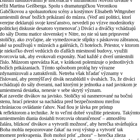
Ďalším naštudovaním je inscenácia v nitrianskom Novom divadle v
réžii Martina Geišberga. Spolu s dramaturgičkou Veronikou
Gabčíkovou a spoluautorkou scény a kostýmov Elisabeth Wittgruber
umiestnili desať božích prikázaní do múzea. (Veď ani politici, ktorí
verejne deklarujú svoje kresťanstvo, nevedeli po výzve moderátorky
politickej diskusie desatoro vymenovať.) Diváci a diváčky vchádzajú
do sály Domu matice slovenskej v Nitre, no nie sú tam pripravené
stoličky, ako zvyčajne, ale vymedzovacie stĺpiky s páskovou zábranou,
aké sa používajú v múzeách a galériách, či hoteloch. Priestor, v ktorom
je niekoľko dverí vedúcich do ďalších miestností budovy, využili
tvorcovia tak, aby evokovali exponáty. Nad každé z dverí umiestnili
číslo. Múzeom sprevádza Kat, v krátkosti polemizuje o jednotlivých
božích prikázaniach. Týmto spôsobom prológ hry výrazne
zdynamizovali a zatraktívnili. Netreba však hľadať významy v
číslovaní, aby premýšľavý divák nezablúdil v úvahách. To, že diváci
vchádzajú do sály dverami, nad ktorými je jednotka a nad javiskom je
umiestnená desiatka, nenesie v sebe skrytý význam.
Kat zavedie divákov na javisko. Stoličky sú nasmerované na bočnú
stenu, hrací priestor sa nachádza pred bezpečnostnou mrežou
chrániacou ovládanie ťahov. Nad ňou je lávka pre prístup
k reflektorom a technike. Je to veľmi dobré využitie priestoru. Takýmt
umiestnením diania dosiahli tvorcovia ohraničenosť – atmosféru
žalára, blízkosť divákov a vytvorili možnosť, aby herečka stvárňujúca
Boha mohla nepozorovane čakať na svoj výstup a vytvoriť tak
moment prekvapenia. Boh mohol prísť „zhora“ – herečka zlieza