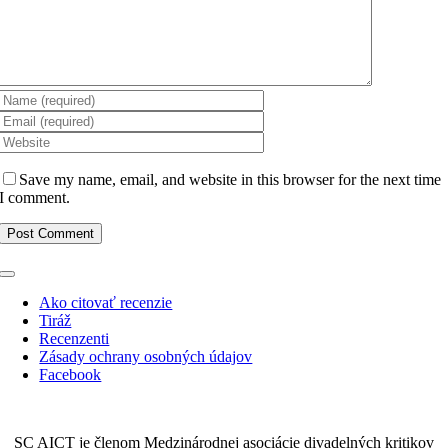
Save my name, email, and website in this browser for the next time
I comment.
Toggle
Navigation
Ako citovať recenzie
Tiráž
Recenzenti
Zásady ochrany osobných údajov
Facebook
SC AICT je členom Medzinárodnej asociácie divadelných kritikov