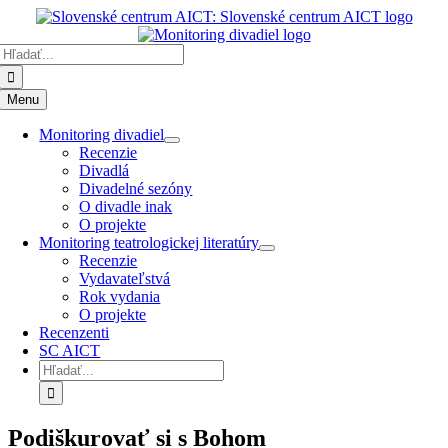
Preskočiť
k
Hľadať:
obsahu
Menu
Monitoring divadiel
Recenzie
Divadlá
Divadelné sezóny
O divadle inak
O projekte
Monitoring teatrologickej literatúry
Recenzie
Vydavateľstvá
Rok vydania
O projekte
Recenzenti
SC AICT
Hľadať:
Podiškurovať si s Bohom