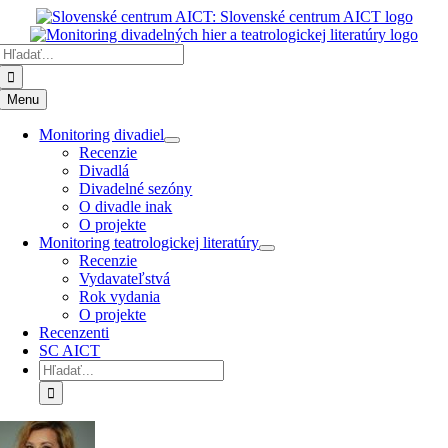
Preskočiť
k
Hľadať:
obsahu
Menu
Monitoring divadiel
Recenzie
Divadlá
Divadelné sezóny
O divadle inak
O projekte
Monitoring teatrologickej literatúry
Recenzie
Vydavateľstvá
Rok vydania
O projekte
Recenzenti
SC AICT
Hľadať: