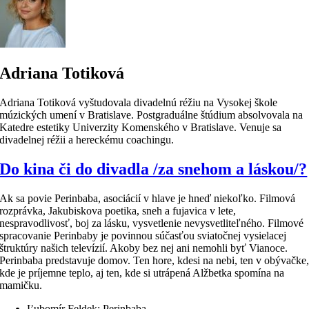
Adriana Totiková
Adriana Totiková vyštudovala divadelnú réžiu na Vysokej škole
múzických umení v Bratislave. Postgraduálne štúdium absolvovala na
Katedre estetiky Univerzity Komenského v Bratislave. Venuje sa
divadelnej réžii a hereckému coachingu.
Do kina či do divadla /za snehom a láskou/?
Ak sa povie Perinbaba, asociácií v hlave je hneď niekoľko. Filmová
rozprávka, Jakubiskova poetika, sneh a fujavica v lete,
nespravodlivosť, boj za lásku, vysvetlenie nevysvetliteľného. Filmové
spracovanie Perinbaby je povinnou súčasťou sviatočnej vysielacej
štruktúry našich televízií. Akoby bez nej ani nemohli byť Vianoce.
Perinbaba predstavuje domov. Ten hore, kdesi na nebi, ten v obývačke
kde je príjemne teplo, aj ten, kde si utrápená Alžbetka spomína na
mamičku.
Ľubomír Feldek: Perinbaba