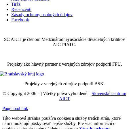
Tiráž
Recenzenti
Zásady ochrany osobných údajov
Facebook
SC AICT je členom Medzinárodnej asociácie divadelných kritikov
AICT/IATC.
Projekty ako hlavný partner z verejných zdrojov podporil FPU.
Projekty z verejných zdrojov podporil BSK.
© Copyright 2006 –
| Všetky práva vyhradené |
Slovenské centrum
AICT
Page load link
Táto webová stránka používa cookies a služby tretích strán, ktoré
nám umožňujú poskytovať lepšie služby. Pre viac informácií o
cookies na tomto webe nájdete na stránke
Zásady ochrany