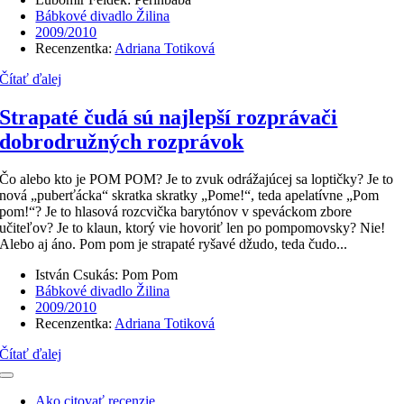
Bábkové divadlo Žilina
2009/2010
Recenzentka:
Adriana Totiková
Čítať ďalej
Strapaté čudá sú najlepší rozprávači
dobrodružných rozprávok
Čo alebo kto je POM POM? Je to zvuk odrážajúcej sa loptičky? Je to
nová „puberťácka“ skratka skratky „Pome!“, teda apelatívne „Pom
pom!“? Je to hlasová rozcvička barytónov v speváckom zbore
učiteľov? Je to klaun, ktorý vie hovoriť len po pompomovsky? Nie!
Alebo aj áno. Pom pom je strapaté ryšavé džudo, teda čudo...
István Csukás: Pom Pom
Bábkové divadlo Žilina
2009/2010
Recenzentka:
Adriana Totiková
Čítať ďalej
Toggle
Navigation
Ako citovať recenzie