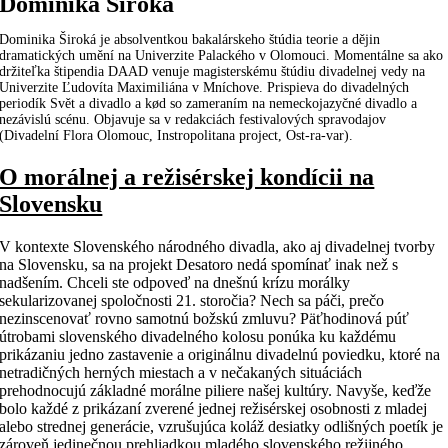
Dominika Široká
Dominika Široká je absolventkou bakalárskeho štúdia teorie a dějin
dramatických umění na Univerzite Palackého v Olomouci. Momentálne sa ako
držiteľka štipendia DAAD venuje magisterskému štúdiu divadelnej vedy na
Univerzite Ľudovíta Maximiliána v Mníchove. Prispieva do divadelných
periodík Svět a divadlo a kød so zameraním na nemeckojazyčné divadlo a
nezávislú scénu. Objavuje sa v redakciách festivalových spravodajov
(Divadelní Flora Olomouc, Instropolitana project, Ost-ra-var).
O morálnej a režisérskej kondícii na
Slovensku
V kontexte Slovenského národného divadla, ako aj divadelnej tvorby
na Slovensku, sa na projekt Desatoro nedá spomínať inak než s
nadšením. Chceli ste odpoveď na dnešnú krízu morálky
sekularizovanej spoločnosti 21. storočia? Nech sa páči, prečo
nezinscenovať rovno samotnú božskú zmluvu? Päťhodinová púť
útrobami slovenského divadelného kolosu ponúka ku každému
prikázaniu jedno zastavenie a originálnu divadelnú poviedku, ktoré na
netradičných herných miestach a v nečakaných situáciách
prehodnocujú základné morálne piliere našej kultúry. Navyše, keďže
bolo každé z prikázaní zverené jednej režisérskej osobnosti z mladej
alebo strednej generácie, vzrušujúca koláž desiatky odlišných poetík je
zároveň jedinečnou prehliadkou mladého slovenského režijného