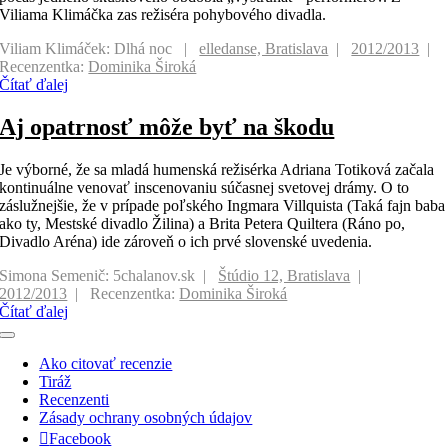
Viliama Klimáčka zas režiséra pohybového divadla.
Viliam Klimáček: Dlhá noc
elledanse, Bratislava
2012/2013
Recenzentka:
Dominika Široká
Čítať ďalej
Aj opatrnosť môže byť na škodu
Je výborné, že sa mladá humenská režisérka Adriana Totiková začala
kontinuálne venovať inscenovaniu súčasnej svetovej drámy. O to
záslužnejšie, že v prípade poľského Ingmara Villquista (Taká fajn baba
ako ty, Mestské divadlo Žilina) a Brita Petera Quiltera (Ráno po,
Divadlo Aréna) ide zároveň o ich prvé slovenské uvedenia.
Simona Semenič: 5chalanov.sk
Štúdio 12, Bratislava
2012/2013
Recenzentka:
Dominika Široká
Čítať ďalej
Toggle
Navigation
Ako citovať recenzie
Tiráž
Recenzenti
Zásady ochrany osobných údajov
Facebook