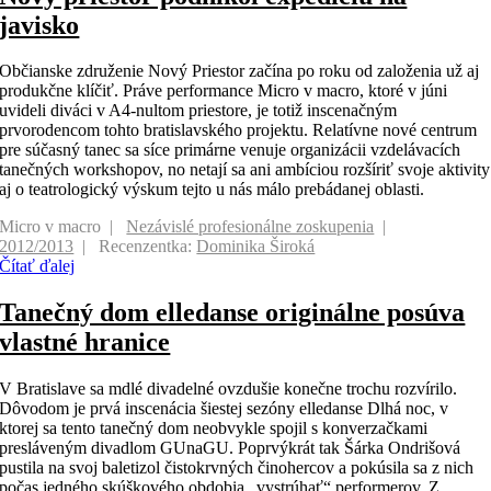
javisko
Občianske združenie Nový Priestor začína po roku od založenia už aj
produkčne klíčiť. Práve performance Micro v macro, ktoré v júni
uvideli diváci v A4-nultom priestore, je totiž inscenačným
prvorodencom tohto bratislavského projektu. Relatívne nové centrum
pre súčasný tanec sa síce primárne venuje organizácii vzdelávacích
tanečných workshopov, no netají sa ani ambíciou rozšíriť svoje aktivity
aj o teatrologický výskum tejto u nás málo prebádanej oblasti.
Micro v macro
Nezávislé profesionálne zoskupenia
2012/2013
Recenzentka:
Dominika Široká
Čítať ďalej
Tanečný dom elledanse originálne posúva
vlastné hranice
V Bratislave sa mdlé divadelné ovzdušie konečne trochu rozvírilo.
Dôvodom je prvá inscenácia šiestej sezóny elledanse Dlhá noc, v
ktorej sa tento tanečný dom neobvykle spojil s konverzačkami
presláveným divadlom GUnaGU. Poprvýkrát tak Šárka Ondrišová
pustila na svoj baletizol čistokrvných činohercov a pokúsila sa z nich
počas jedného skúškového obdobia „vystrúhať“ performerov. Z