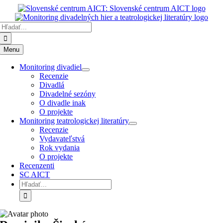
Preskočiť
k
Hľadať:
obsahu
Menu
Monitoring divadiel
Recenzie
Divadlá
Divadelné sezóny
O divadle inak
O projekte
Monitoring teatrologickej literatúry
Recenzie
Vydavateľstvá
Rok vydania
O projekte
Recenzenti
SC AICT
Hľadať: