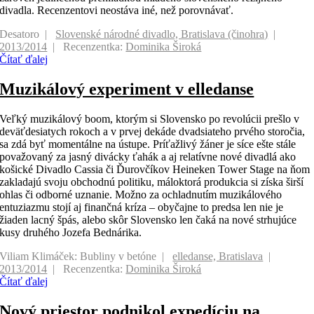
divadla. Recenzentovi neostáva iné, než porovnávať.
Desatoro
Slovenské národné divadlo, Bratislava (činohra)
2013/2014
Recenzentka:
Dominika Široká
Čítať ďalej
Muzikálový experiment v elledanse
Veľký muzikálový boom, ktorým si Slovensko po revolúcii prešlo v
deväťdesiatych rokoch a v prvej dekáde dvadsiateho prvého storočia,
sa zdá byť momentálne na ústupe. Príťažlivý žáner je síce ešte stále
považovaný za jasný divácky ťahák a aj relatívne nové divadlá ako
košické Divadlo Cassia či Ďurovčíkov Heineken Tower Stage na ňom
zakladajú svoju obchodnú politiku, máloktorá produkcia si získa širší
ohlas či odborné uznanie. Možno za ochladnutím muzikálového
entuziazmu stojí aj finančná kríza – obyčajne to predsa len nie je
žiaden lacný špás, alebo skôr Slovensko len čaká na nové strhujúce
kusy druhého Jozefa Bednárika.
Viliam Klimáček: Bubliny v betóne
elledanse, Bratislava
2013/2014
Recenzentka:
Dominika Široká
Čítať ďalej
Nový priestor podnikol expedíciu na