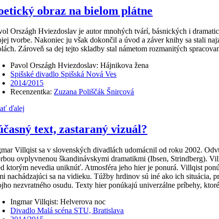
oetický obraz na bielom plátne
vol Országh Hviezdoslav je autor mnohých tvárí, básnických i dramati
ojej tvorbe. Nakoniec ju však dokončil a úvod a záver knihy sa stali na
olách. Zároveň sa dej tejto skladby stal námetom rozmanitých spracova
Pavol Országh Hviezdoslav: Hájnikova žena
Spišské divadlo Spišská Nová Ves
2014/2015
Recenzentka:
Zuzana Poliščák Šnircová
tať ďalej
účasný text, zastaraný vizuál?
gmar Villqist sa v slovenských divadlách udomácnil od roku 2002. Odv
orbou ovplyvnenou škandinávskymi dramatikmi (Ibsen, Strindberg). Vil
ed ktorým nevedia uniknúť. Atmosféra jeho hier je ponurá. Villqist pon
mi nachádzajúci sa na vidieku. Túžby hrdinov sú iné ako ich situácia,
ojho nezvratného osudu. Texty hier ponúkajú univerzálne príbehy, ktoré 
Ingmar Villqist: Helverova noc
Divadlo Malá scéna STU, Bratislava