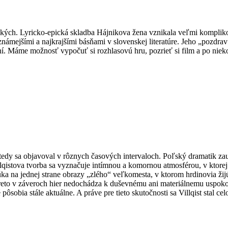
ckých. Lyricko-epická skladba Hájnikova žena vznikala veľmi kompliko
jznámejšími a najkrajšími básňami v slovenskej literatúre. Jeho „pozdra
ní. Máme možnosť vypočuť si rozhlasovú hru, pozrieť si film a po niek
tedy sa objavoval v rôznych časových intervaloch. Poľský dramatik za
lqistova tvorba sa vyznačuje intímnou a komornou atmosférou, v ktore
úka na jednej strane obrazy „zlého“ veľkomesta, v ktorom hrdinovia žij
 preto v záveroch hier nedochádza k duševnému ani materiálnemu uspok
pôsobia stále aktuálne. A práve pre tieto skutočnosti sa Villqist stal 