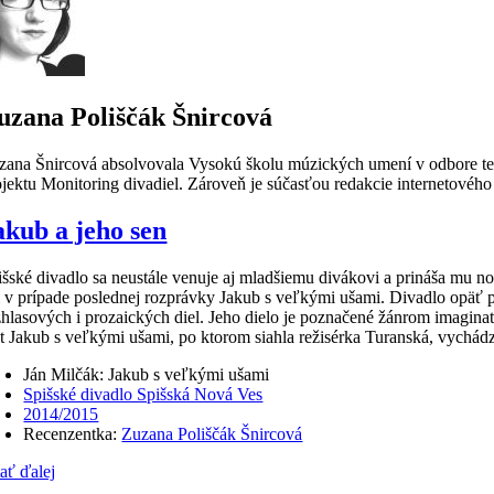
uzana Poliščák Šnircová
zana Šnircová absolvovala Vysokú školu múzických umení v odbore teória
ojektu Monitoring divadiel. Zároveň je súčasťou redakcie internetové
akub a jeho sen
išské divadlo sa neustále venuje aj mladšiemu divákovi a prináša mu nové
i v prípade poslednej rozprávky Jakub s veľkými ušami. Divadlo opäť pr
zhlasových i prozaických diel. Jeho dielo je poznačené žánrom imaginatív
xt Jakub s veľkými ušami, po ktorom siahla režisérka Turanská, vychád
Ján Milčák: Jakub s veľkými ušami
Spišské divadlo Spišská Nová Ves
2014/2015
Recenzentka:
Zuzana Poliščák Šnircová
tať ďalej