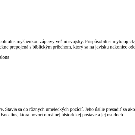
a pohrali s myšlienkou záplavy veľmi svojsky. Prispôsobili si mytologic
 pekne prepojená s biblickým príbehom, ktorý sa na javisku nakoniec od
slona
áre. Stavia sa do rôznych umeleckých pozícií. Jeho úsilie presadiť sa 
n Bocatius, ktorá hovorí o reálnej historickej postave a jej osudoch.