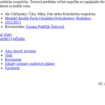
zelnícka rozprávka. Textová predloha veľmi nepočíta so zapájaním di
dinom za každú cenu.
Ján Uličiansky: Čáry, Máry, Fuk alebo Kúzelnícka rozprávka
Mestské divadlo Pavla Országha Hviezdoslava, Bratislava
2012/2013
Recenzentka:
Zuzana Poliščák Šnircová
tať ďalej
edošlé
1
2
3
4
Ďalšie
oggle
avigation
Ako citovať recenzie
Tiráž
Recenzenti
Zásady ochrany osobných údajov
Facebook
SC A