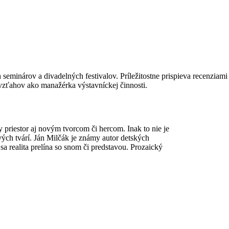
seminárov a divadelných festivalov. Príležitostne prispieva recenziami
vzťahov ako manažérka výstavníckej činnosti.
y priestor aj novým tvorcom či hercom. Inak to nie je
vých tvárí. Ján Milčák je známy autor detských
sa realita prelína so snom či predstavou. Prozaický