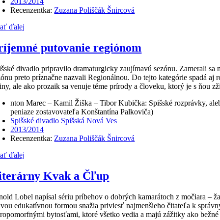
2013/2014
Recenzentka:
Zuzana Poliščák Šnircová
tať ďalej
ríjemné putovanie regiónom
išské divadlo pripravilo dramaturgicky zaujímavú sezónu. Zamerali sa n
zónu preto príznačne nazvali Regionálnou. Do tejto kategórie spadá a
iny, ale ako prozaik sa venuje téme prírody a človeku, ktorý je s ňou zž
nton Marec – Kamil Žiška – Tibor Kubička: Spišské rozprávky, al
peniaze zostavovateľa Konštantína Palkoviča)
Spišské divadlo Spišská Nová Ves
2013/2014
Recenzentka:
Zuzana Poliščák Šnircová
tať ďalej
iterárny Kvak a Čľup
nold Lobel napísal sériu príbehov o dobrých kamarátoch z močiara – ža
avou edukatívnou formou snažia priviesť najmenšieho čitateľa k správn
tropomorfnými bytosťami, ktoré všetko vedia a majú zážitky ako bežné 