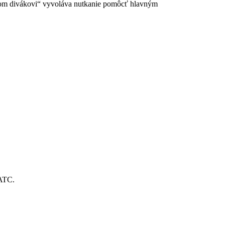
malom divákovi“ vyvoláva nutkanie pomôcť hlavným
IATC.