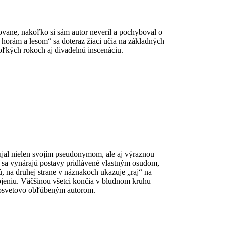
vane, nakoľko si sám autor neveril a pochyboval o
v horám a lesom“ sa doteraz žiaci učia na základných
oľkých rokoch aj divadelnú inscenáciu.
ujal nielen svojím pseudonymom, ale aj výraznou
j sa vynárajú postavy pridlávené vlastným osudom,
ú, na druhej strane v náznakoch ukazuje „raj“ na
ojeniu. Väčšinou všetci končia v bludnom kruhu
celosvetovo obľúbeným autorom.