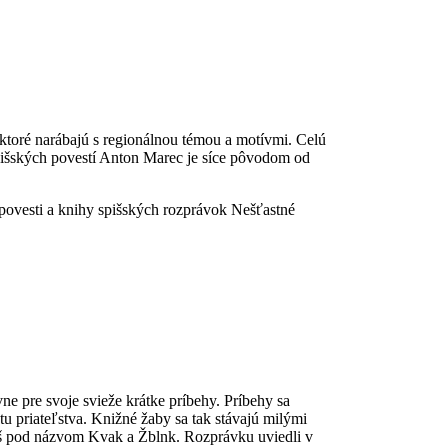
, ktoré narábajú s regionálnou témou a motívmi. Celú
Spišských povestí Anton Marec je síce pôvodom od
ovesti a knihy spišských rozprávok Nešťastné
e pre svoje svieže krátke príbehy. Príbehy sa
u priateľstva. Knižné žaby sa tak stávajú milými
keš pod názvom Kvak a Žblnk. Rozprávku uviedli v