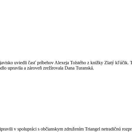
avisko uviedli časť príbehov Alexeja Tolstého z knižky Zlatý kľúčik. 
dlo upravila a zároveň zrežírovala Dana Turanská.
pravili v spolupráci s občianskym združením Triangel netradičnú rozp