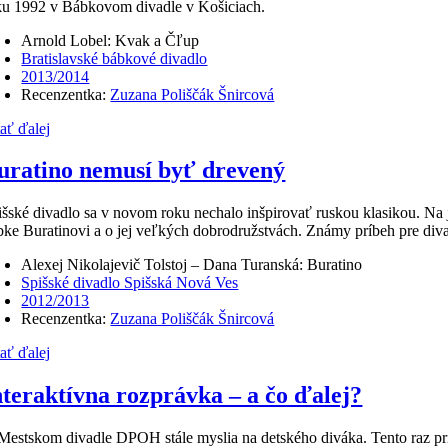
ku 1992 v Bábkovom divadle v Košiciach.
Arnold Lobel: Kvak a Čľup
Bratislavské bábkové divadlo
2013/2014
Recenzentka:
Zuzana Poliščák Šnircová
tať ďalej
uratino nemusí byť drevený
išské divadlo sa v novom roku nechalo inšpirovať ruskou klasikou. Na j
bke Buratinovi a o jej veľkých dobrodružstvách. Známy príbeh pre diva
Alexej Nikolajevič Tolstoj – Dana Turanská: Buratino
Spišské divadlo Spišská Nová Ves
2012/2013
Recenzentka:
Zuzana Poliščák Šnircová
tať ďalej
nteraktívna rozprávka – a čo ďalej?
Mestskom divadle DPOH stále myslia na detského diváka. Tento raz pri