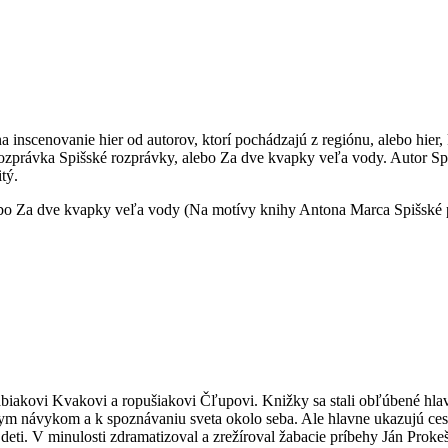
a inscenovanie hier od autorov, ktorí pochádzajú z regiónu, alebo hier
j rozprávka Spišské rozprávky, alebo Za dve kvapky veľa vody. Autor 
itý.
ebo Za dve kvapky veľa vody (Na motívy knihy Antona Marca Spišské p
biakovi Kvakovi a ropušiakovi Čľupovi. Knižky sa stali obľúbené hlavn
ym návykom a k spoznávaniu sveta okolo seba. Ale hlavne ukazujú cest
deti. V minulosti zdramatizoval a zrežíroval žabacie príbehy Ján Pro