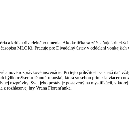
 a kritika divadelného umenia. Ako kritička sa zúčastňuje kritických 
ho časopisu MLOKi. Pracuje pre Divadelný ústav v oddelení vonkajších 
 a nové rozprávkové inscenácie. Pri tejto príležitosti sa snaží dať vžd
ichýlilo režisérku Danu Turanskú, ktorá so sebou priniesla viacero no
nej rozprávky. Svet jeho postáv je postavený na mystifikácii, v ktorej 
za z rozhlasovej hry Vrana Florenťanka.