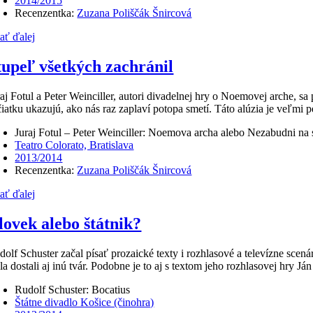
2014/2015
Recenzentka:
Zuzana Poliščák Šnircová
tať ďalej
tupeľ všetkých zachránil
raj Fotul a Peter Weinciller, autori divadelnej hry o Noemovej arche, s
čiatku ukazujú, ako nás raz zaplaví potopa smetí. Táto alúzia je veľmi
Juraj Fotul – Peter Weinciller: Noemova archa alebo Nezabudni na 
Teatro Colorato, Bratislava
2013/2014
Recenzentka:
Zuzana Poliščák Šnircová
tať ďalej
lovek alebo štátnik?
dolf Schuster začal písať prozaické texty i rozhlasové a televízne scen
la dostali aj inú tvár. Podobne je to aj s textom jeho rozhlasovej hry Já
Rudolf Schuster: Bocatius
Štátne divadlo Košice (činohra)