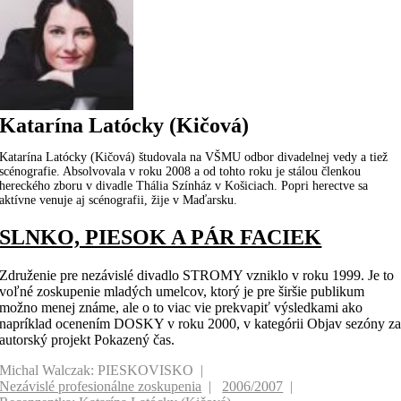
Katarína Latócky (Kičová)
Katarína Latócky (Kičová) študovala na VŠMU odbor divadelnej vedy a tiež
scénografie. Absolvovala v roku 2008 a od tohto roku je stálou členkou
hereckého zboru v divadle Thália Színház v Košiciach. Popri herectve sa
aktívne venuje aj scénografii, žije v Maďarsku.
SLNKO, PIESOK A PÁR FACIEK
Združenie pre nezávislé divadlo STROMY vzniklo v roku 1999. Je to
voľné zoskupenie mladých umelcov, ktorý je pre širšie publikum
možno menej známe, ale o to viac vie prekvapiť výsledkami ako
napríklad ocenením DOSKY v roku 2000, v kategórii Objav sezóny z
autorský projekt Pokazený čas.
Michal Walczak: PIESKOVISKO
Nezávislé profesionálne zoskupenia
2006/2007