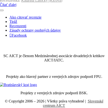
Recenzentka:
Katarína Latócky (Kičová)
Čítať ďalej
Toggle
Navigation
Ako citovať recenzie
Tiráž
Recenzenti
Zásady ochrany osobných údajov
Facebook
SC AICT je členom Medzinárodnej asociácie divadelných kritikov
AICT/IATC.
Projekty ako hlavný partner z verejných zdrojov podporil FPU.
Projekty z verejných zdrojov podporil BSK.
© Copyright 2006 –
2026
| Všetky práva vyhradené |
Slovenské
centrum AICT