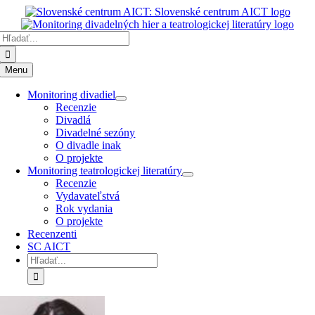
Preskočiť
k
Hľadať:
obsahu
Menu
Monitoring divadiel
Recenzie
Divadlá
Divadelné sezóny
O divadle inak
O projekte
Monitoring teatrologickej literatúry
Recenzie
Vydavateľstvá
Rok vydania
O projekte
Recenzenti
SC AICT
Hľadať: